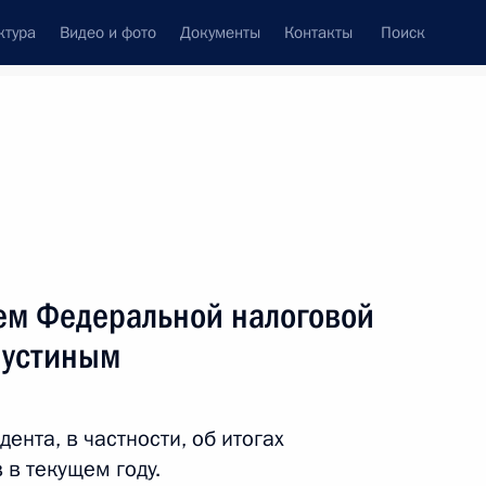
ктура
Видео и фото
Документы
Контакты
Поиск
Все персоны
лем Федеральной налоговой
шустиным
Подписаться на ленту
нта, в частности, об итогах
 в текущем году.