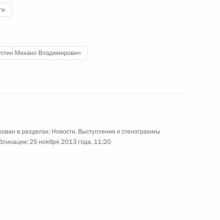
ги
ной налоговой службы
стин Михаил Владимирович
Федеральной налоговой
ован в разделах:
Новости
,
Выступления и стенограммы
бликации:
25 ноября 2013 года, 11:20
Федеральной налоговой