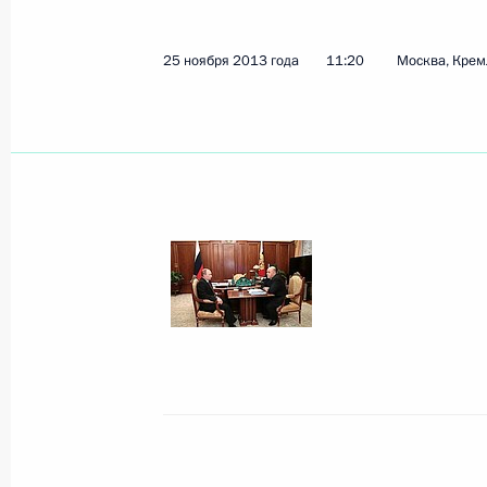
Показа
25 ноября 2013 года
11:20
Москва, Крем
Встреча с главой Федеральной на
Мишустиным
9 апреля 2015 года, 15:15
Встреча с руководителем Федераль
Михаилом Мишустиным
25 сентября 2014 года, 12:30
Рабочая встреча с руководителем 
службы Михаилом Мишустиным