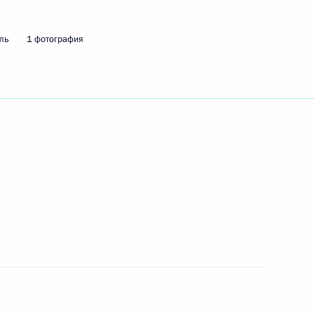
ть следующие материалы
ль
1 фотография
логовой службы Михаилом
ной налоговой службы
Федеральной налоговой