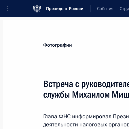
Президент России
События
Стру
Материалы по выбранной персоне
Фотографии
Мишустин
,
Михаил
Владимирович
Председатель Правительства
Встреча с руководите
службы Михаилом Ми
Лента событий
Глава ФНС информировал Президе
деятельности налоговых органов