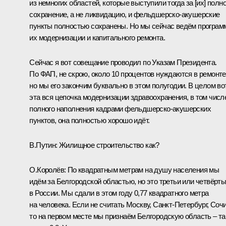
из немногих областей, которые выступили тогда за [их] полн
сохранение, а не ликвидацию, и фельдшерско-акушерские
пункты полностью сохранены. Но мы сейчас ведём програм
их модернизации и капитального ремонта.
Сейчас я вот совещание проводил по Указам Президента.
По ФАП, не скрою, около 10 процентов нуждаются в ремонте
но мы его закончим буквально в этом полугодии. В целом во
эта вся цепочка модернизации здравоохранения, в том числ
полного наполнения кадрами фельдшерско-акушерских
пунктов, она полностью хорошо идёт.
В.Путин:
Жилищное строительство как?
О.Королёв:
По квадратным метрам на душу населения мы
идём за Белгородской областью, но это третьи или четвёрт
в России. Мы сдали в этом году 0,77 квадратного метра
на человека. Если не считать Москву, Санкт-Петербург, Сочи
то на первом месте мы признаём Белгородскую область – т