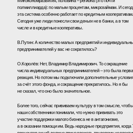
Минэкономразвития, половина – региона (это почти
полмиллиарда): по малым процентам, микрозаймам. И сего
эта система особенно работает по кредитным кооперативам
Сегодня уже люди понесли свои деньги не в банки, а в том
числе и в кредитные кооперативы.
В.Путин:
А количество малых предприятий и индивидуальн
предпринимателей у вас не сократилось?
О.Королёв:
Нет, Владимир Владимирович. То сокращение
числа индивидуальных предпринимателей – это была перв
реакция. Но потом мы подключили дополнительные услови
за счёт этого фонда, и сокращение прекратилось. Но я бы
не сказал, что оно было значительное.
Более того, сейчас прививаем культуру в том смысле, чтоб
наши собственники понимали, что нужно прививать это
участие поддержки малого бизнеса не в антагонизме,
а в оказании помощи им. Ведь народные предприятия, когда 
процентов акций должно принадлежать трудовому коллекти