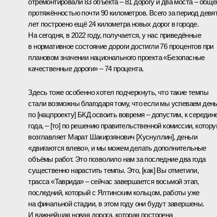
отремонтировали 83 объекта – 81 дорогу и два моста – обще
протяжённостью почти 90 километров. Всего за период девя
лет построено ещё 24 километра новых дорог в городе.
На сегодня, в 2022 году, получается, у нас приведённые
в нормативное состояние дороги достигли 76 процентов при
плановом значении национального проекта «Безопасные
качественные дороги» – 74 процента.
Здесь тоже особенно хотел подчеркнуть, что такие темпы
стали возможны благодаря тому, что если мы успеваем день
по [нацпроекту] БКД освоить вовремя – допустим, к середин
года, – [то] по решению правительственной комиссии, котор
возглавляет Марат Шакирзянович [Хуснуллин], деньги
«двигаются влево», и мы можем делать дополнительные
объёмы работ. Это позволило нам за последние два года
существенно нарастить темпы. Это, [как] Вы отметили,
трасса «Таврида» – сейчас завершается восьмой этап,
последний, который с Ялтинским кольцом, работы уже
на финальной стадии, в этом году они будут завершены.
И важнейшая новая дорога, которая построена