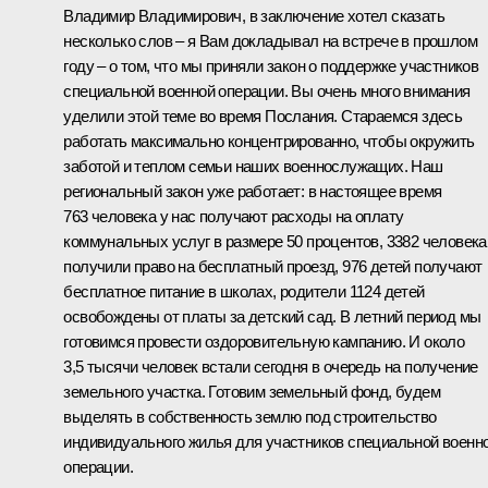
Владимир Владимирович, в заключение хотел сказать
несколько слов – я Вам докладывал на
встрече
в прошлом
году – о том, что мы приняли закон о поддержке участников
специальной военной операции. Вы очень много внимания
уделили этой теме во время Послания. Стараемся здесь
работать максимально концентрированно, чтобы окружить
заботой и теплом семьи наших военнослужащих. Наш
региональный закон уже работает: в настоящее время
763 человека у нас получают расходы на оплату
коммунальных услуг в размере 50 процентов, 3382 человека
получили право на бесплатный проезд, 976 детей получают
бесплатное питание в школах, родители 1124 детей
освобождены от платы за детский сад. В летний период мы
готовимся провести оздоровительную кампанию. И около
3,5 тысячи человек встали сегодня в очередь на получение
земельного участка. Готовим земельный фонд, будем
выделять в собственность землю под строительство
индивидуального жилья для участников специальной военн
операции.