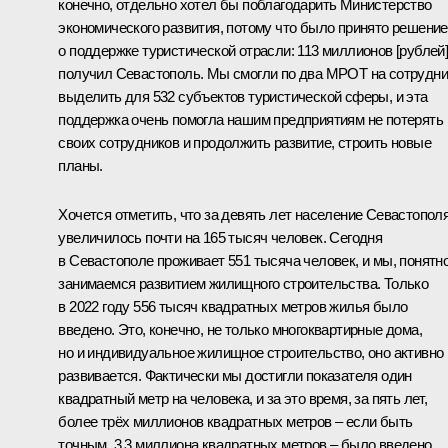
конечно, отдельно хотел бы поблагодарить Министерство
экономического развития, потому что было принято решение
о поддержке туристической отрасли: 113 миллионов [рублей
получил Севастополь. Мы смогли по два МРОТ на сотрудни
выделить для 532 субъектов туристической сферы, и эта
поддержка очень помогла нашим предприятиям не потерять
своих сотрудников и продолжить развитие, строить новые
планы.
Хочется отметить, что за девять лет население Севастопол
увеличилось почти на 165 тысяч человек. Сегодня
в Севастополе проживает 551 тысяча человек, и мы, понятно
занимаемся развитием жилищного строительства. Только
в 2022 году 556 тысяч квадратных метров жилья было
введено. Это, конечно, не только многоквартирные дома,
но и индивидуальное жилищное строительство, оно активно
развивается. Фактически мы достигли показателя один
квадратный метр на человека, и за это время, за пять лет,
более трёх миллионов квадратных метров – если быть
точным, 3,3 миллиона квадратных метров – было введено.