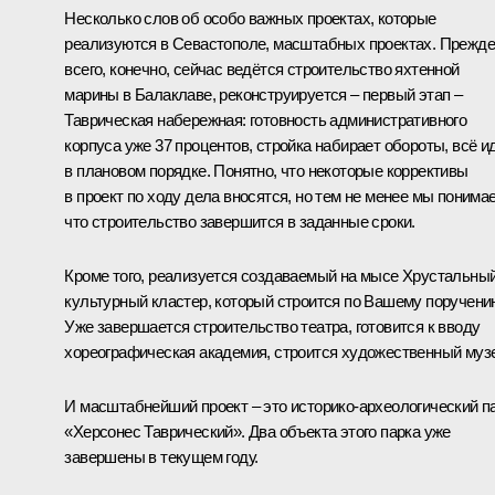
Несколько слов об особо важных проектах, которые
реализуются в Севастополе, масштабных проектах. Прежде
всего, конечно, сейчас ведётся строительство яхтенной
марины в Балаклаве, реконструируется – первый этап –
Таврическая набережная: готовность административного
корпуса уже 37 процентов, стройка набирает обороты, всё и
в плановом порядке. Понятно, что некоторые коррективы
в проект по ходу дела вносятся, но тем не менее мы понима
что строительство завершится в заданные сроки.
Кроме того, реализуется создаваемый на мысе Хрустальны
культурный кластер, который строится по Вашему поручени
Уже завершается строительство театра, готовится к вводу
хореографическая академия, строится художественный муз
И масштабнейший проект – это историко-археологический п
«Херсонес Таврический». Два объекта этого парка уже
завершены в текущем году.