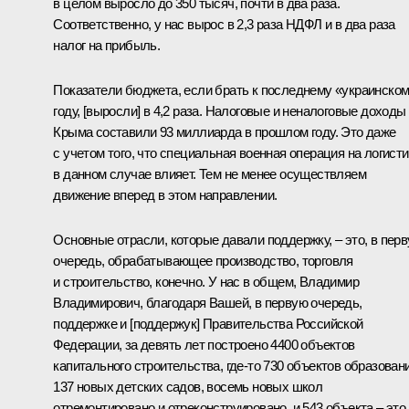
в целом выросло до 350 тысяч, почти в два раза.
Соответственно, у нас вырос в 2,3 раза НДФЛ и в два раза
налог на прибыль.
Показатели бюджета, если брать к последнему «украинско
году, [выросли] в 4,2 раза. Налоговые и неналоговые доходы
Крыма составили 93 миллиарда в прошлом году. Это даже
с учетом того, что специальная военная операция на логисти
в данном случае влияет. Тем не менее осуществляем
движение вперед в этом направлении.
Основные отрасли, которые давали поддержку, – это, в пер
очередь, обрабатывающее производство, торговля
и строительство, конечно. У нас в общем, Владимир
Владимирович, благодаря Вашей, в первую очередь,
поддержке и [поддержук] Правительства Российской
Федерации, за девять лет построено 4400 объектов
капитального строительства, где-то 730 объектов образовани
137 новых детских садов, восемь новых школ
отремонтировано и отреконструировано, и 543 объекта – это