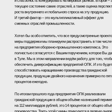
и способность конкурировать на мировых рынках. Второй – 
текущее состояние самих отраслей, а также оценка перспек
роста внутреннего и глобального спроса на эту продукцию.
И третий фактор – это мультипликативный эффект для
смежных отраслей промышленности.
Хотел бы особо отметить, что все предусмотренные проект
меры поддержки мы планируем распространить в том числе
на предприятия оборонно-промышленного комплекса. Это
полностью согласуется с Вашим поручением, которое Вы д
в Туле. Мы в этом направлении ведём работу для того, чтоб
обеспечить диверсификацию предприятий ОПК. И это буде
способствовать наращиванию производства гражданской
продукции, продукции двойного назначения примерно по пят
процентов ежегодно.
По итогам прошлого года предприятия ОПК реализовали
гражданской продукции в общем объёме на внешний периме
на 112 миллиардов рублей, это 14 процентов от общего объ
производства. Треть этой суммы приходится в первую очер