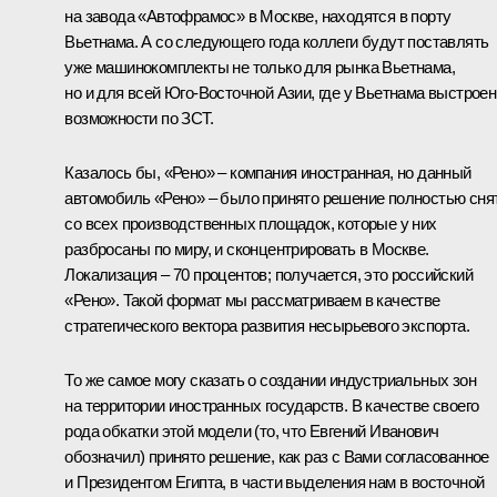
на завода «Автофрамос» в Москве, находятся в порту
Вьетнама. А со следующего года коллеги будут поставлять
уже машинокомплекты не только для рынка Вьетнама,
но и для всей Юго-Восточной Азии, где у Вьетнама выстрое
возможности по ЗСТ.
Казалось бы, «Рено» – компания иностранная, но данный
автомобиль «Рено» – было принято решение полностью сня
со всех производственных площадок, которые у них
разбросаны по миру, и сконцентрировать в Москве.
Локализация – 70 процентов; получается, это российский
«Рено». Такой формат мы рассматриваем в качестве
стратегического вектора развития несырьевого экспорта.
То же самое могу сказать о создании индустриальных зон
на территории иностранных государств. В качестве своего
рода обкатки этой модели (то, что Евгений Иванович
обозначил) принято решение, как раз с Вами согласованное
и Президентом Египта, в части выделения нам в восточной