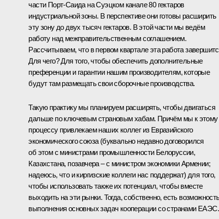
части Порт-Саида на Суэцком канале 80 гектаров
индустриальной зоны. В перспективе они готовы расширить
эту зону до двух тысяч гектаров. В этой части мы ведём
работу над межправительственным соглашением.
Рассчитываем, что в первом квартале эта работа завершитс
Для чего? Для того, чтобы обеспечить дополнительные
преференции и гарантии нашим производителям, которые
будут там размещать свои сборочные производства.
Такую практику мы планируем расширять, чтобы двигаться
дальше по ключевым страновым хабам. Причём мы к этому
процессу привлекаем наших коллег из Евразийского
экономического союза (буквально недавно договорился
об этом с министрами промышленности Белоруссии,
Казахстана, позавчера – с министром экономики Армении;
надеюсь, что и киргизские коллеги нас поддержат) для того,
чтобы использовать также их потенциал, чтобы вместе
выходить на эти рынки. Тогда, собственно, есть возможност
выполнения основных задач кооперации со странами ЕАЭС.