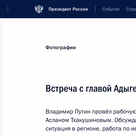
Президент России
События
Стру
Материалы по выбранной персоне
Фотографии
Тхакушинов
,
Аслан
Китович
Встреча с главой Ады
Владимир Путин провёл рабочую
Лента событий
Асланом Тхакушиновым. Обсужд
ситуация в регионе, работа по 