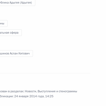
блика Адыгея (Адыгея)
сударственного совета – Хасэ
оны
инова для наделения
альная сфера
ушинов Аслан Китович
уры на пост Главы Республики
ован в разделах:
Новости
,
Выступления и стенограммы
бликации:
24 января 2014 года, 14:25
Асланом Тхакушиновым