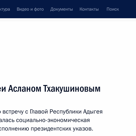
ктура
Видео и фото
Документы
Контакты
Поиск
Все персоны
геи Асланом Тхакушиновым
 встречу с Главой Республики Адыгея
Подписаться на ленту
алась социально-экономическая
исполнению президентских указов.