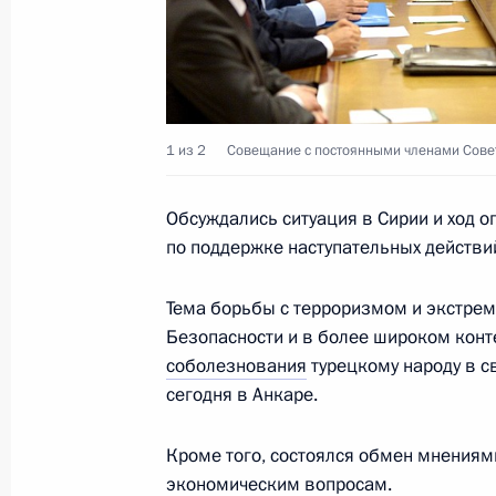
22 сентября 2016 года, 20:50
Указ «О Фрадкове М.Е.»
1 из 2
Совещание с постоянными членами Совет
22 сентября 2016 года, 20:45
Обсуждались ситуация в Сирии и ход 
по поддержке наступательных действи
Встреча с Сергеем Нарышкиным и
Тема борьбы с терроризмом и экстре
22 сентября 2016 года, 18:40
Безопасности и в более широком конт
соболезнования
турецкому народу в с
сегодня в Анкаре.
Совещание с постоянными членами
Кроме того, состоялся обмен мнениям
11 августа 2016 года, 10:40
экономическим вопросам.