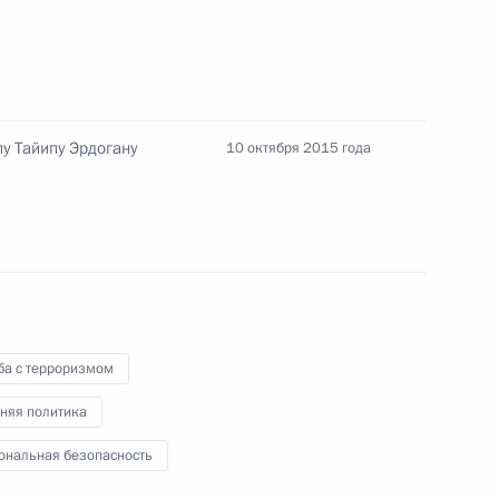
 Совета Безопасности
у Тайипу Эрдогану
10 октября 2015 года
 Совета Безопасности
 Совета Безопасности
ба с терроризмом
няя политика
 Совета Безопасности
ональная безопасность