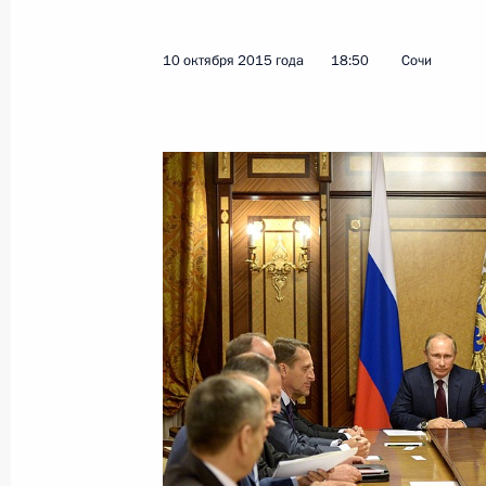
Встреча с директором Российского 
исследований Михаилом Фрадков
10 октября 2015 года
18:50
Сочи
18 января 2021 года, 13:55
Михаил Фрадков назначен директо
стратегических исследований
2 ноября 2016 года, 20:50
Встреча с Михаилом Фрадковым и
2 ноября 2016 года, 20:40
Указ о директоре Службы внешней 