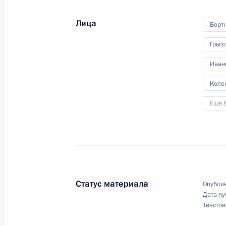
Лица
Борт
Совещание с постоянными членами
Грыз
14 декабря 2012 года, 13:20
Иван
Коло
Совещание с постоянными членами
Ещё 
9 ноября 2012 года, 13:15
Совещание с постоянными членами
26 октября 2012 года, 13:45
Статус материала
Опублик
Дата пу
Текстов
Совещание с постоянными членами