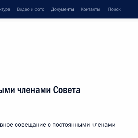
ктура
Видео и фото
Документы
Контакты
Поиск
Все персоны
егических исследований
ыми членами Совета
Подписаться на ленту
ивное совещание с постоянными членами