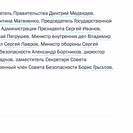
датель Правительства
Дмитрий Медведев
,
 Совета Безопасности
нтина Матвиенко
, Председатель Государственной
ь Администрации Президента
Сергей Иванов
,
ай Патрушев
, Министр внутренних дел
Владимир
ел
Сергей Лавров
, Министр обороны
Сергей
 безопасности
Александр Бортников
, директор
ия причин крушения
адков
, заместитель Секретаря Совета
тоянный член Совета Безопасности
Борис Грызлов
.
 Совета Безопасности