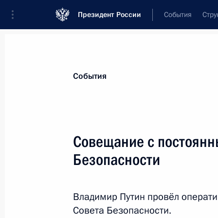
Президент России
События
Стру
Материалы по выбранной персоне
События
Фрадков
,
Михаил
Ефимович
Директор Российского института страт
Совещание с постоянн
Безопасности
Лента событий
Владимир Путин провёл операт
Совета Безопасности.