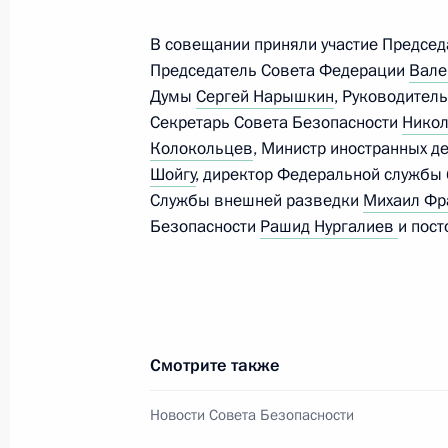
В совещании приняли участие Предсе
Совещание с постоянными членами
Председатель Совета Федерации
Вале
11 марта 2016 года, 16:30
Думы
Сергей Нарышкин
, Руководител
Секретарь Совета Безопасности
Никол
Колокольцев
, Министр иностранных д
Шойгу
, директор Федеральной службы
Совещание об итогах расследован
Службы внешней разведки
Михаил Фр
российского самолёта на Синае
Безопасности
Рашид Нургалиев
и пос
17 ноября 2015 года, 11:10
Совещание с постоянными членами
Смотрите также
10 октября 2015 года, 18:50
Новости Совета Безопасности