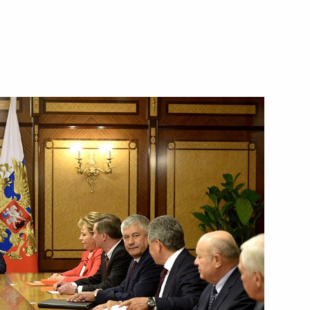
института стратегических
ым
ром Российского института
 Сергеем Чемезовым
разведки