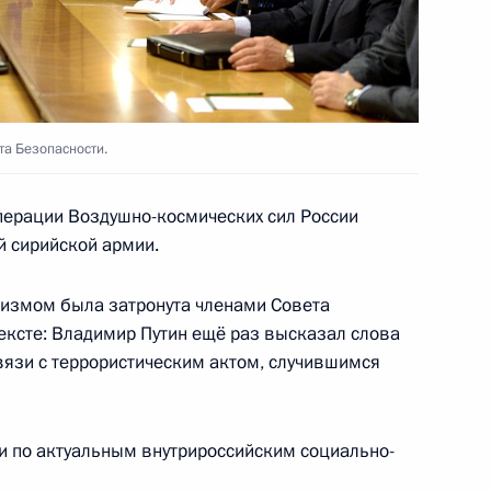
а Безопасности.
операции Воздушно-космических сил России
й сирийской армии.
 Михаилом Фрадковым
мизмом была затронута членами Совета
ексте: Владимир Путин ещё раз высказал слова
вязи с террористическим актом, случившимся
 Совета Безопасности
и по актуальным внутрироссийским социально-