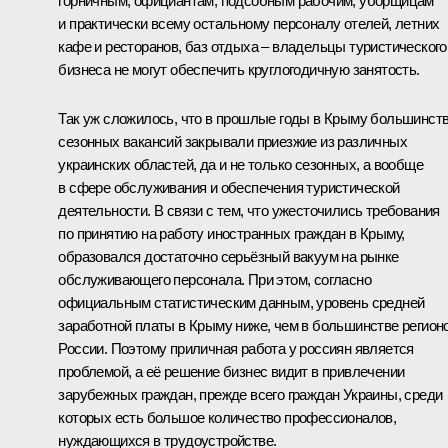
горничным, официантам, подсобным рабочим, уборщицам
и практически всему остальному персоналу отелей, летних
кафе и ресторанов, баз отдыха – владельцы туристического
бизнеса не могут обеспечить круглогодичную занятость.
Так уж сложилось, что в прошлые годы в Крыму большинст
сезонных вакансий закрывали приезжие из различных
украинских областей, да и не только сезонных, а вообще
в сфере обслуживания и обеспечения туристической
деятельности. В связи с тем, что ужесточились требования
по принятию на работу иностранных граждан в Крыму,
образовался достаточно серьёзный вакуум на рынке
обслуживающего персонала. При этом, согласно
официальным статистическим данным, уровень средней
заработной платы в Крыму ниже, чем в большинстве регион
России. Поэтому приличная работа у россиян является
проблемой, а её решение бизнес видит в привлечении
зарубежных граждан, прежде всего граждан Украины, среди
которых есть большое количество профессионалов,
нуждающихся в трудоустройстве.