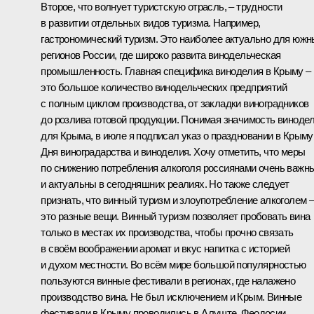
Второе, что волнует туристскую отрасль, – трудности
в развитии отдельных видов туризма. Например,
гастрономический туризм. Это наиболее актуально для юж
регионов России, где широко развита винодельческая
промышленность. Главная специфика виноделия в Крыму –
это большое количество винодельческих предприятий
с полным циклом производства, от закладки виноградников
до розлива готовой продукции. Понимая значимость виноде
для Крыма, в июле я подписал указ о праздновании в Крыму
Дня виноградарства и виноделия. Хочу отметить, что меры
по снижению потребления алкоголя россиянами очень важн
и актуальны в сегодняшних реалиях. Но также следует
признать, что винный туризм и злоупотребление алкоголем 
это разные вещи. Винный туризм позволяет пробовать вина
только в местах их производства, чтобы прочно связать
в своём воображении аромат и вкус напитка с историей
и духом местности. Во всём мире большой популярностью
пользуются винные фестивали в регионах, где налажено
производство вина. Не был исключением и Крым. Винные
фестивали в Крыму проводились в Алуште, Феодосии,