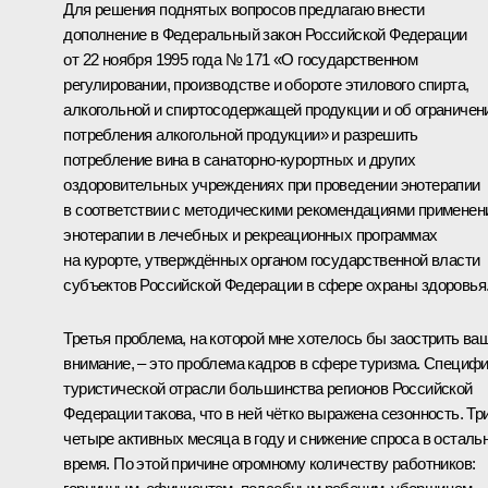
Для решения поднятых вопросов предлагаю внести
дополнение в Федеральный закон Российской Федерации
от 22 ноября 1995 года № 171 «О государственном
регулировании, производстве и обороте этилового спирта,
алкогольной и спиртосодержащей продукции и об ограничен
потребления алкогольной продукции» и разрешить
потребление вина в санаторно-курортных и других
оздоровительных учреждениях при проведении энотерапии
в соответствии с методическими рекомендациями применен
энотерапии в лечебных и рекреационных программах
на курорте, утверждённых органом государственной власти
субъектов Российской Федерации в сфере охраны здоровья
Третья проблема, на которой мне хотелось бы заострить ва
внимание, – это проблема кадров в сфере туризма. Специф
туристической отрасли большинства регионов Российской
Федерации такова, что в ней чётко выражена сезонность. Тр
четыре активных месяца в году и снижение спроса в осталь
время. По этой причине огромному количеству работников: