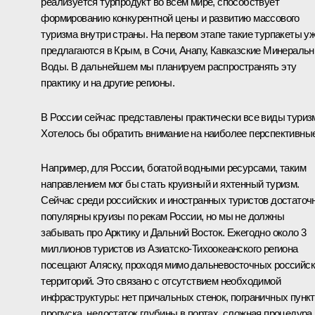
реализуется турпродукт во всём мире, способствует
формированию конкурентной цены и развитию массового
туризма внутри страны. На первом этапе такие турпакеты у
предлагаются в Крым, в Сочи, Анапу, Кавказские Минераль
Воды. В дальнейшем мы планируем распространять эту
практику и на другие регионы.
В России сейчас представлены практически все виды туриз
Хотелось бы обратить внимание на наиболее перспективные
Например, для России, богатой водными ресурсами, таким
направлением мог бы стать круизный и яхтенный туризм.
Сейчас среди российских и иностранных туристов достаточ
популярны круизы по рекам России, но мы не должны
забывать про Арктику и Дальний Восток. Ежегодно около 3
миллионов туристов из Азиатско-Тихоокеанского региона
посещают Аляску, проходя мимо дальневосточных российс
территорий. Это связано с отсутствием необходимой
инфраструктуры: нет причальных стенок, пограничных пунк
пропуска, недостаток глубины в портах, сложная процедура