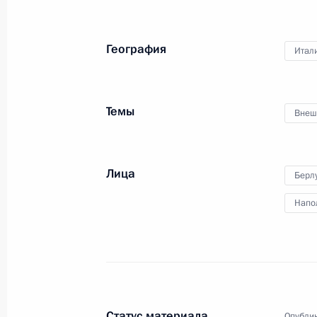
25 − 26 ноября 2013 года
География
Итал
Соболезнования Президенту Итал
29 июля 2013 года, 13:30
Темы
Внеш
Поздравление Президенту Италии 
Лица
с национальным праздником – Днё
Берл
2 июня 2013 года, 12:00
Напо
Соболезнования Президенту Итал
21 мая 2012 года, 17:40
Статус материала
Опублик