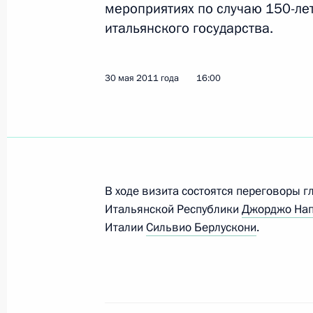
мероприятиях по случаю 150-лет
Встреча с Президентом Италии Дж
итальянского государства.
17 октября 2014 года, 00:45
30 мая 2011 года
16:00
Поздравление Президенту Италии 
Республики
2 июня 2014 года, 14:20
В ходе визита состоятся переговоры г
Встреча с Президентом Италии Дж
Итальянской Республики
Джорджо Нап
Италии
Сильвио Берлускони
.
25 ноября 2013 года, 23:45
Рабочий визит в Ватикан и Италию