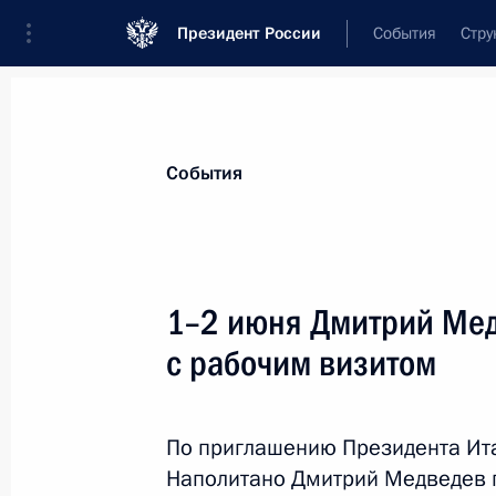
Президент России
События
Стру
Материалы по выбранной персоне
События
Наполитано
,
Джорджо
1–2 июня Дмитрий Мед
с рабочим визитом
Лента событий
По приглашению Президента Ит
Наполитано Дмитрий Медведев п