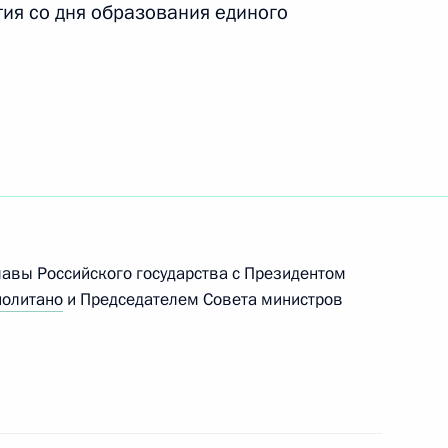
ия со дня образования единого
орджо Наполитано
Джорджо Наполитано с Днём
лавы Российского государства с Президентом
орджо Наполитано
олитано
и Председателем Совета министров