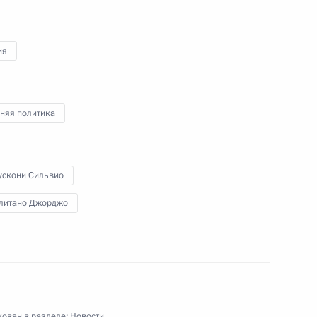
ия
ии Джорджо Наполитано
няя политика
Джорджо Наполитано
м Республики
ускони Сильвио
литано Джорджо
ии Джорджо Наполитано
ован в разделе:
Новости