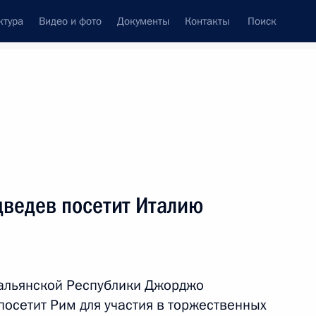
ктура
Видео и фото
Документы
Контакты
Поиск
Все персоны
ведев посетит Италию
Подписаться на ленту
альянской Республики Джорджо
осетит Рим для участия в торжественных