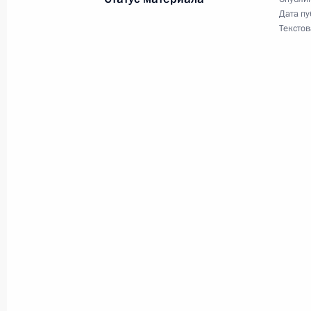
Дата пу
Текстов
Дмитрий Медведев прибыл с двухд
1 июня 2011 года, 21:00
Поздравление Президенту Италии с
1 июня 2011 года, 12:30
1–2 июня Дмитрий Медведев посет
30 мая 2011 года, 16:00
Переговоры с Президентом Италии