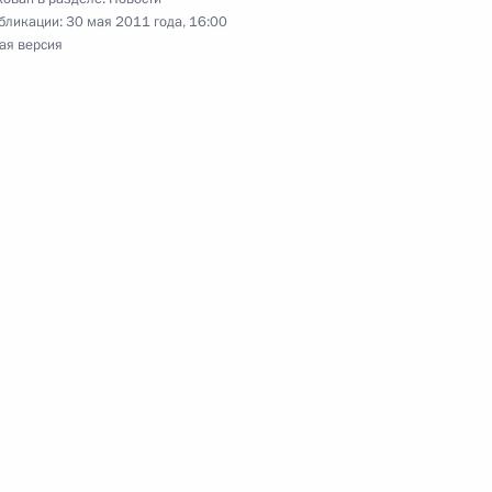
бликации:
30 мая 2011 года, 16:00
ая версия
невным визитом в Италию
 Днём Республики
ит Италию с рабочим визитом
 Джорджо Наполитано