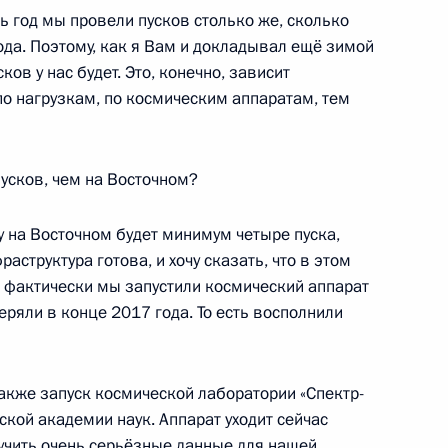
сь год мы провели пусков столько же, сколько
ода. Поэтому, как я Вам и докладывал ещё зимой
ков у нас будет. Это, конечно, зависит
по нагрузкам, по космическим аппаратам, тем
митрием Рогозиным
усков, чем на Восточном?
у на Восточном будет минимум четыре пуска,
митрием Рогозиным
аструктура готова, и хочу сказать, что в этом
, фактически мы запустили космический аппарат
еряли в конце 2017 года. То есть восполнили
космической отрасли
акже запуск космической лаборатории «Спектр-
ской академии наук. Аппарат уходит сейчас
лучить очень серьёзные данные для нашей