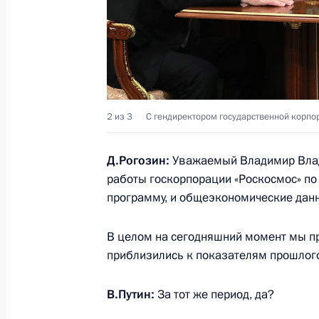
20 февраля 2021 года, 10:00
Совещание по финансированию и 
отрасли
2 из 3
С гендиректором государственной корпо
2 ноября 2020 года, 15:40
Д.Рогозин:
Уважаемый Владимир Влад
работы госкорпорации «Роскосмос» по
программу, и общеэкономические дан
В закон о государственной корпор
изменение
В целом на сегодняшний момент мы пр
20 июля 2020 года, 17:25
приблизились к показателям прошлого
В.Путин:
За тот же период, да?
Встреча с главой «Роскосмоса» Д