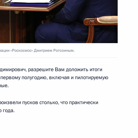
развитию космической
рации «Роскосмос» Дмитрием Рогозиным.
имирович, разрешите Вам доложить итоги
 первому полугодию, включая и пилотируемую
ные.
ации «Роскосмос» внесено
оизвели пусков столько, что практически
 года.
митрием Рогозиным