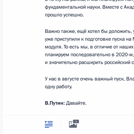
фундаментальной науки. Вместе с Акад
Дмитрий Рогозин назначен генер
прошло успешно.
госкорпорации «Роскосмос»
24 мая 2018 года, 16:10
Важно также, ещё хотел бы доложить,
уже приступили к подготовке пуска н
модуля. То есть мы, в отличие от наш
планируем последовательно в 2020-м, 
Встреча с Дмитрием Рогозиным
и значительно расширить российский с
24 мая 2018 года, 15:15
У нас в августе очень важный пуск, В
одну работу.
Рабочая встреча с заместителем П
В.Путин:
Давайте.
Дмитрием Рогозиным
24 апреля 2018 года, 14:30
Д.Рогозин:
Это антропоморфный робот
3
экипажу. Работа сделана по заказу Ф