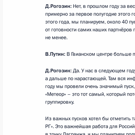
Д.Рогозин:
Нет, в прошлом году за ве
23 ноября 2019 года, 18:50
примерно за первое полугодие этого г
этого года, мы планируем, около 40 пус
от готовности самих наших партнёров 
Встреча с главой «Роскосмоса» Д
не менее.
1 августа 2019 года, 14:10
В.Путин:
В Гвианском центре больше п
Д.Рогозин:
Да. У нас в следующем год
Встреча с главой «Роскосмоса» Д
а дальше по нарастающей. Там вся инфр
4 февраля 2019 года, 13:20
году мы провели очень значимый пуск
«Метеор» – это тот самый, который пот
группировку.
Совещание по вопросам развития 
Из важных пусков хотел бы отметить т
8 августа 2018 года, 15:20
РГ». Это важнейшая работа для Россий
в точку Лагранжа, и мы планируем по