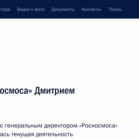
ктура
Видео и фото
Документы
Контакты
Поиск
Все персоны
космоса» Дмитрием
Подписаться на ленту
 с генеральным директором «Роскосмоса»
сь текущая деятельность