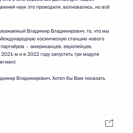
емией наук это проводили, волновались, но всё
альным директором
 уважаемый Владимир Владимирович, то, что мы
а Международную космическую станцию нового
их партнёров – американцев, европейцев,
2021-м и в 2022 году запустить три модуля
егмент.
ладимир Владимирович. Хотел бы Вам показать
редседателя Правительства
. Мы его отправляем в качестве помощника
онда перспективных исследований, велась ещё