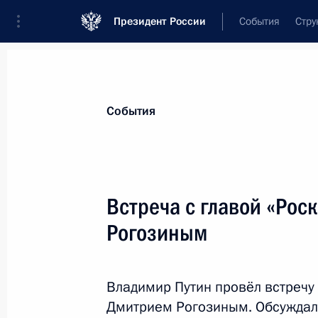
Президент России
События
Стру
Материалы по выбранной персоне
События
Рогозин
,
Дмитрий
Олегович
Встреча с главой «Рос
Рогозиным
Лента событий
Владимир Путин провёл встречу
Дмитрием Рогозиным. Обсуждала