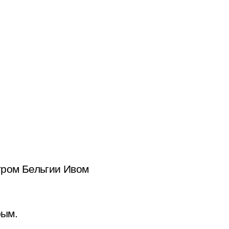
тром Бельгии Ивом
рым.