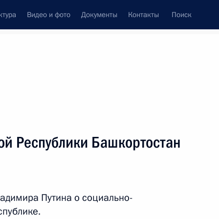
ктура
Видео и фото
Документы
Контакты
Поиск
Все персоны
вой Республики Башкортостан
Подписаться на ленту
адимира Путина о социально-
спублике.