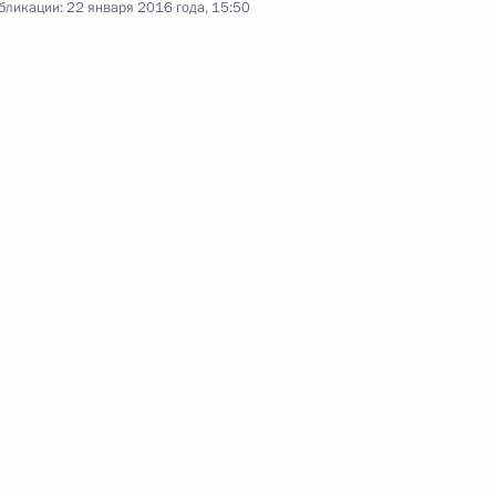
тана Рустэма Хамитова
бликации:
22 января 2016 года, 15:50
 Башкортостан Рустэмом
вий паводков в Поволжье,
спублики Башкортостан