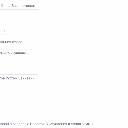
ублика Башкортостан
ики Башкортостан Рустэмом
оны
альная сфера
спублики Башкортостан
омика и финансы
тов Рустэм Закиевич
ничества России и Казахстана
ован в разделах:
Новости
,
Выступления и стенограммы