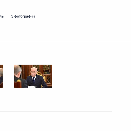
о исполняющим обязанности
ль
3 фотографии
ики Башкортостан Рустэмом
ики Башкортостан Рустэмом