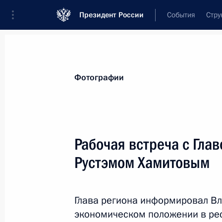
Президент России
События
Стру
Материалы по выбранной персоне
Фотографии
Хамитов
,
Рустэм
Закиевич
Рабочая встреча с Гла
Рустэмом Хамитовым
Лента событий
Глава региона информировал Вл
экономическом положении в ре