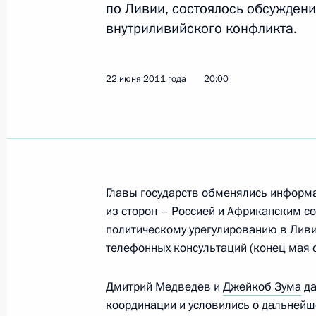
по Ливии, состоялось обсужден
Показа
внутриливийского конфликта.
Телефонный разговор с Президен
22 июня 2011 года
20:00
2 июля 2011 года, 20:00
Телефонный разговор с Президен
22 июня 2011 года, 20:00
Главы государств обменялись информа
из сторон – Россией и Африканским с
политическому урегулированию в Ливи
Телефонный разговор с Президен
телефонных консультаций (конец мая с
1 июня 2011 года, 00:10
Дмитрий Медведев и
Джейкоб Зума
да
координации и условились о дальней