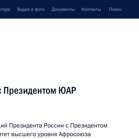
ктура
Видео и фото
Документы
Контакты
Поиск
Все персоны
с Президентом ЮАР
Подписаться на ленту
ций Президента России с Президентом
тет высшего уровня Афросоюза