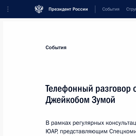
Президент России
События
Стру
Материалы по выбранной персоне
События
Зума
,
Джейкоб
Телефонный разговор 
Джейкобом Зумой
Лента событий
В рамках регулярных консульта
ЮАР, представляющим Спецкоми