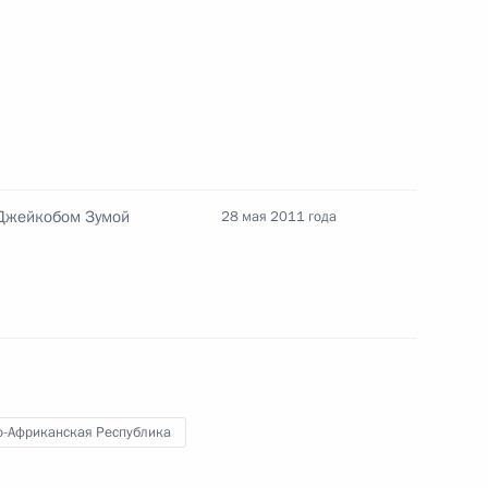
том ЮАР Джейкобом Зумой
жейкобу Зуме
 Джейкобом Зумой
28 мая 2011 года
-Африканская Республика
канской Республики