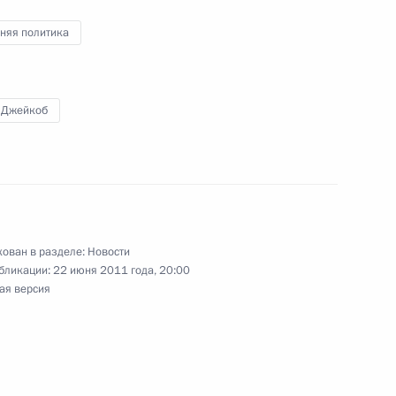
няя политика
говоры
 Джейкоб
авление Джейкобу Зуме
том Южно-Африканской
ован в разделе:
Новости
бликации:
22 июня 2011 года, 20:00
ая версия