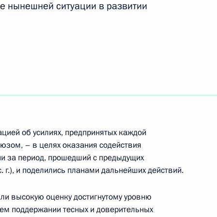
ие нынешней ситуации в развитии
ть следующие материалы
том ЮАР Джейкобом Зумой
том ЮАР Джейкобом Зумой
цией об усилиях, предпринятых каждой
оюзом, – в целях оказания содействия
и за период, прошедший с предыдущих
том ЮАР Джейкобом Зумой
. г.), и поделились планами дальнейших действий.
ли высокую оценку достигнутому уровню
шем поддержании тесных и доверительных