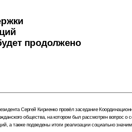
ержки
аций
будет продолжено
зидента Сергей Кириенко провёл заседание Координационно
ражданского общества, на котором был рассмотрен вопрос о
аций, а также подведены итоги реализации социально знач