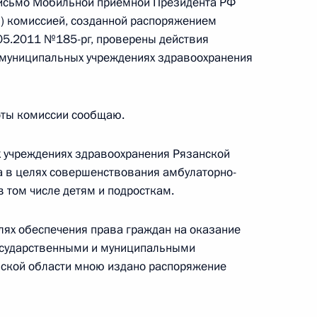
исьмо Мобильной приемной Президента РФ
язанской области Олегом
) комиссией, созданной распоряжением
.05.2011 №185-рг, проверены действия
 муниципальных учреждениях здравоохранения
оты комиссии сообщаю.
наторами пяти регионов,
4 октября
х учреждениях здравоохранения Рязанской
а в целях совершенствования амбулаторно-
 том числе детям и подросткам.
лях обеспечения права граждан на оказание
ти губернатора Рязанской
осударственными и муниципальными
ской области мною издано распоряжение