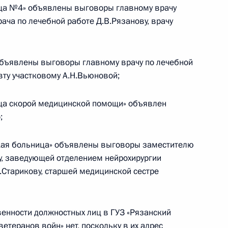
ица №4» объявлены выговоры главному врачу
я поручений, данных
рача по лечебной работе Д.В.Рязанову, врачу
мной Президента в Рязанской
объявлены выговоры главному врачу по лечебной
вту участковому А.Н.Вьюновой;
я поручений по итогам
ица скорой медицинской помощи» объявлен
дента в Рязанской области
;
ская больница» объявлены выговоры заместителю
ру, заведующей отделением нейрохирургии
А.Старикову, старшей медицинской сестре
 Российской Федерации
венности должностных лиц в ГУЗ «Рязанский
етеранов войн» нет, поскольку в их адрес