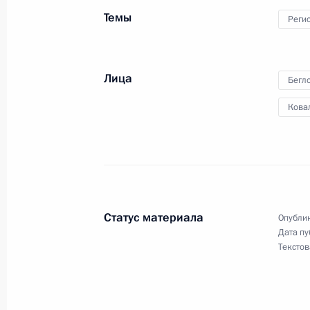
Темы
Реги
Дмитрий Медведев провёл совещан
поручений Президента
Лица
Бегл
29 октября 2010 года, 15:00
Кова
Дмитрий Медведев обсудил с руков
меры по локализации пожаров и 
пострадавшим
Статус материала
Опублик
1 августа 2010 года, 14:00
Дата пу
Текстов