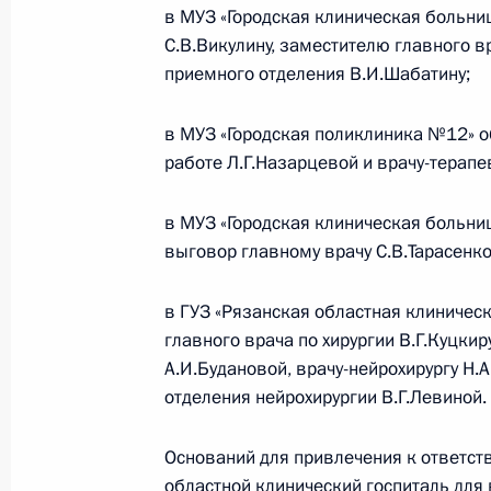
в МУЗ «Городская клиническая больн
О ходе исполнения пункта 5 перечн
С.В.Викулину, заместителю главного в
по итогам работы мобильной приё
приемного отделения В.И.Шабатину;
области
16 сентября 2011 года, 21:35
в МУЗ «Городская поликлиника №12» 
работе Л.Г.Назарцевой и врачу-терапе
О ходе исполнения пункта 5 перечн
в МУЗ «Городская клиническая больн
работы мобильной приёмной Прези
выговор главному врачу С.В.Тарасенко
19 августа 2011 года, 20:40
в ГУЗ «Рязанская областная клиниче
главного врача по хирургии В.Г.Куцки
А.И.Будановой, врачу-нейрохирургу Н.
Встреча с главами ряда субъектов
отделения нейрохирургии В.Г.Левиной.
24 июня 2011 года, 14:40
Оснований для привлечения к ответст
областной клинический госпиталь для в