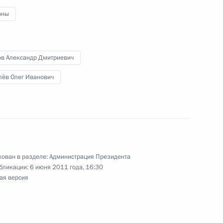
оны
ие по вопросам исполнения
ов Александр Дмитриевич
лёв Олег Иванович
одителями ряда регионов
оказанию помощи
ован в разделе:
Администрация Президента
бликации:
6 июня 2011 года, 16:30
ая версия