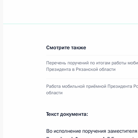
Рабочая встреча с губернатором Р
Ковалёвым
1 августа 2016 года, 15:45
Смотрите также
Заседание оргкомитета по подгото
со дня рождения Александра Солж
Перечень поручений по итогам работы моб
Президента в Рязанской области
17 декабря 2015 года, 20:00
Работа мобильной приёмной Президента Ро
области
Рабочая встреча с губернатором Р
Ковалёвым
Текст документа:
22 июля 2015 года, 13:45
Во исполнение поручения заместител