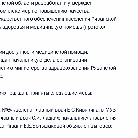
нской области разработан и утвержден
комплекс мер по повышению качества
бязанности губернатора
екарственного обеспечения населения Рязанской
вым
ну здоровья и медицинскую помощь (протокол
ии доступности медицинской помощи,
атора Рязанской области
ждан начальнику отдела организации
ению министерства здравоохранения Рязанской
р.
иях граждан, приняты следующие меры:
ого по итогам работы
 Рязанской области
а №6» уволена главный врач Е.С.Кирякина; в МУЗ
лавный врач С.И.Гладких; начальнику управления
да Рязани Е.Е.Большаковой объявлен выговор;