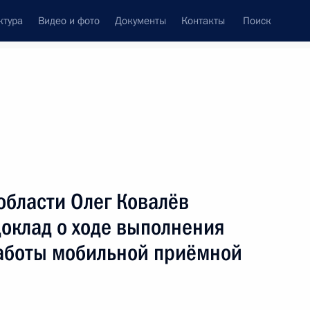
ктура
Видео и фото
Документы
Контакты
Поиск
Все персоны
области Олег Ковалёв
оклад о ходе выполнения
работы мобильной приёмной
Подписаться на ленту