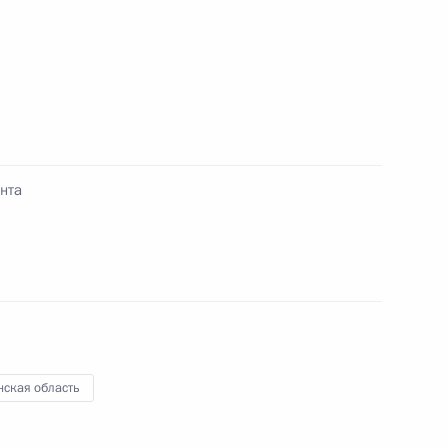
х по обеспечению
нта
язанской области Олегом
нская область