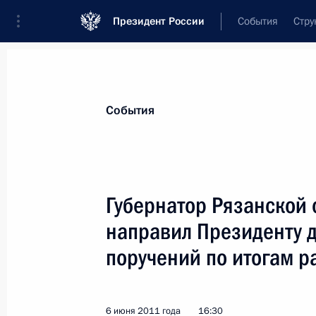
Президент России
События
Стру
Материалы по выбранной персоне
События
Ковалёв
,
Олег
Иванович
Губернатор Рязанской 
направил Президенту д
поручений по итогам 
Лента событий
6 июня 2011 года
16:30