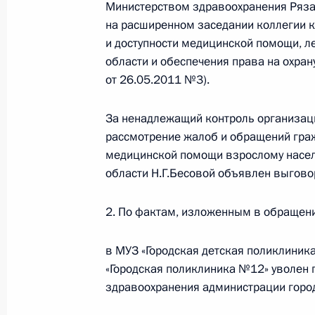
Министерством здравоохранения Ряза
на расширенном заседании коллегии 
Рабочая встреча с исполняющим о
и доступности медицинской помощи, л
Рязанской области Олегом Ковалё
области и обеспечения права на охра
23 августа 2012 года, 13:30
от 26.05.2011 №3).
За ненадлежащий контроль организац
Президент принял отставку губерн
рассмотрение жалоб и обращений гра
медицинской помощи взрослому насел
11 июля 2012 года, 09:40
области Н.Г.Бесовой объявлен выгово
2. По фактам, изложенным в обращен
Продлён контроль поручения, данн
мобильной приёмной Президента в
в МУЗ «Городская детская поликлиник
22 сентября 2011 года, 10:20
«Городская поликлиника №12» уволен г
здравоохранения администрации горо