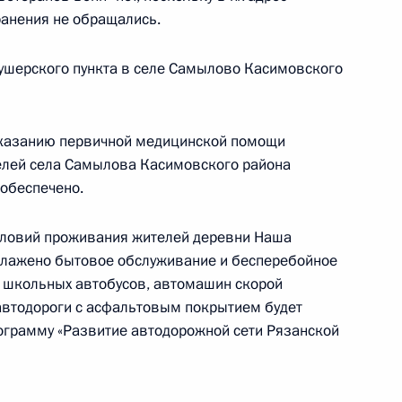
ранения не обращались.
г Ковалёв направил
ния поручений по итогам
ушерского пункта в селе Самылово Касимовского
оказанию первичной медицинской помощи
елей села Самылова Касимовского района
обеспечено.
боты мобильной приёмной
условий проживания жителей деревни Наша
алажено бытовое обслуживание и бесперебойное
е школьных автобусов, автомашин скорой
автодороги с асфальтовым покрытием будет
страции Президента
ограмму «Развитие автодорожной сети Рязанской
выезд мобильной приёмной