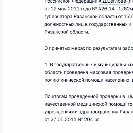
Российской Федерации
А.Д.Беглова
(п
Рабочая встреча с губернатором Р
от 12 мая 2011 года № А26-14–1/62м
Ковалёвым
губернатора Рязанской области от 17
должностных лиц в государственных и
5 мая 2014 года, 14:10
Рязанской области.
О принятых мерах по результатам раб
Владимир Путин встретился с губер
одержавшими победу на выборах 1
1. В государственных и муниципальны
23 октября 2012 года, 20:45
области проведена массовая проверк
поликлинической помощи населению, в
По итогам проведенной проверки в це
Встреча с исполняющим обязаннос
качественной медицинской помощи г
области Олегом Ковалёвым
учреждениями здравоохранения Рязан
27 сентября 2012 года, 16:30
от 27.05.2011 № 204-рг.