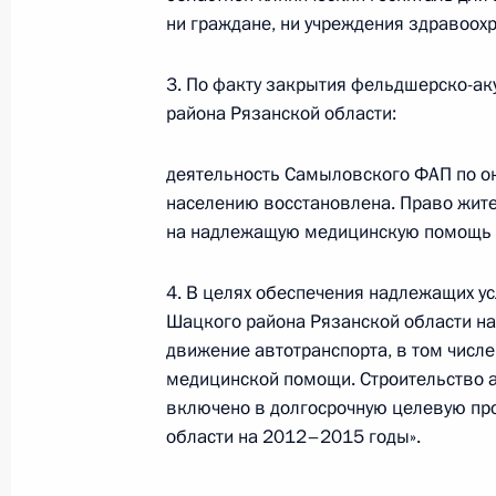
ни граждане, ни учреждения здравоох
Губернатор Рязанской области Оле
Президенту доклад о ходе выполне
3. По факту закрытия фельдшерско-ак
работы мобильной приёмной
района Рязанской области:
6 июня 2011 года, 16:30
деятельность Самыловского ФАП по 
населению восстановлена. Право жит
на надлежащую медицинскую помощь 
Перечень поручений по итогам ра
Президента в Рязанской области
4. В целях обеспечения надлежащих 
12 мая 2011 года, 18:50
Шацкого района Рязанской области н
движение автотранспорта, в том числ
медицинской помощи. Строительство 
Заместитель Руководителя Админи
включено в долгосрочную целевую пр
Александр Беглов провёл первый 
области на 2012–2015 годы».
Президента в Рязанскую область