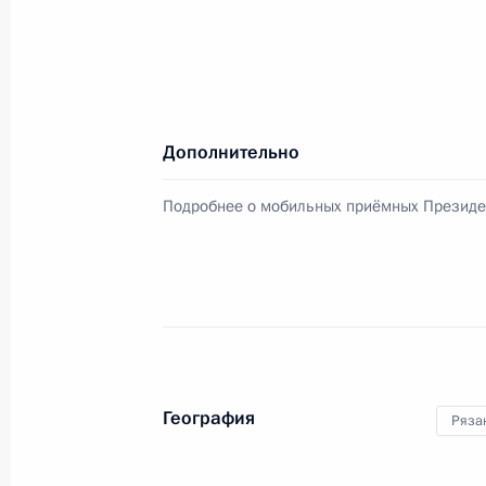
12 мая 2011 года, 16:00
Совещание о дополнительных мера
правопорядка
Дополнительно
16 декабря 2010 года, 15:30
Подробнее о мобильных приёмных Президе
Поездка в Рязанскую область
16 декабря 2010 года
Рабочая встреча с губернатором Р
География
Ряза
Ковалёвым
16 декабря 2010 года, 14:30