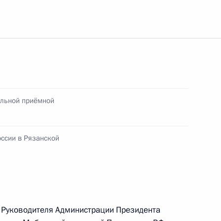
язанской области Олегом
вке празднования 100-летия
еницына
ильной приёмной
ссии в Рязанской
язанской области Олегом
я Руководителя Администрации Президента