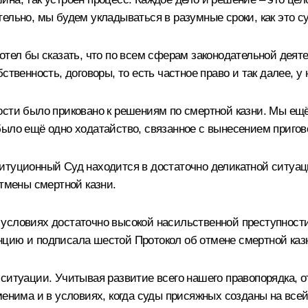
ельно, мы будем укладываться в разумные сроки, как это су
отел бы сказать, что по всем сферам законодательной деяте
ственность, договоры, то есть частное право и так далее, 
ности было приковано к решениям по смертной казни. Мы е
ыло ещё одно ходатайство, связанное с вынесением приговор
итуционный Суд находится в достаточно деликатной ситуаци
отмены смертной казни.
условиях достаточно высокой насильственной преступности 
цию и подписала шестой Протокол об отмене смертной казн
ситуации. Учитывая развитие всего нашего правопорядка, от
менима и в условиях, когда суды присяжных созданы на вс