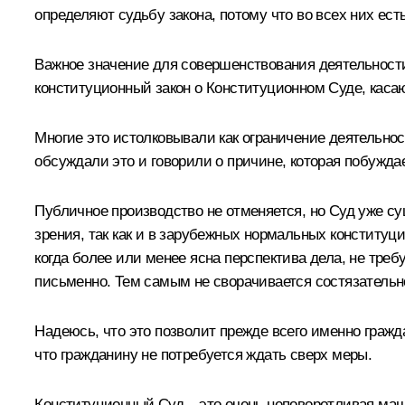
определяют судьбу закона, потому что во всех них ест
Важное значение для совершенствования деятельност
конституционный закон о Конституционном Суде, каса
Многие это истолковывали как ограничение деятельнос
обсуждали это и говорили о причине, которая побуждает
Публичное производство не отменяется, но Суд уже су
зрения, так как и в зарубежных нормальных конституц
когда более или менее ясна перспектива дела, не тре
письменно. Тем самым не сворачивается состязательно
Надеюсь, что это позволит прежде всего именно гражд
что гражданину не потребуется ждать сверх меры.
Конституционный Суд – это очень неповоротливая маши