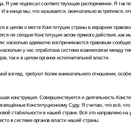
да. Я уже подписал соответствующее распоряжение. Я так по
И в конце мы, что называется, окончательно встретимся, 
ься в целом о месте Конституции страны в иерархии правово
яется ли сегодня Конституция актом прямого действия, как 
и; насколько адекватно воспринимаются правовым сообще
, насколько у нас отработана система взаимосвязи между 
ов, так и в целом органов исполнительной власти.
 мой взгляд, требуют более внимательного отношения, особ
ывшая конструкция. Совершенствуется и деятельность Консти
свящённые Конституционному Суду. Я считаю, что всё, что 
овой стабильности в нашей стране. Всё это направлено на у
сто в системе органов власти нашей страны.