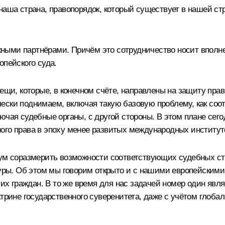
наша страна, правопорядок, который существует в нашей ст
ыми партнёрами. Причём это сотрудничество носит вполне 
опейского суда.
ещи, которые, в конечном счёте, направлены на защиту пра
ески поднимаем, включая такую базовую проблему, как соот
чая судебные органы, с другой стороны. В этом плане сегодн
ого права в эпоху менее развитых международных институт
ум соразмерить возможности соответствующих судебных стру
туры. Об этом мы говорим открыто и с нашими европейским
 граждан. В то же время для нас задачей номер один явля
ктрине государственного суверенитета, даже с учётом глоб