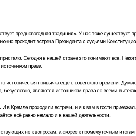
ествует предновогодняя традиция». У нас тоже существует 
ионно проходит встреча Президента с судьями Конституцио
 пристало. Сегодня в нашей стране это понимают все. Некот
, источником права.
о историческая привычка ещё с советского времени. Думаю,
д, безусловно, являются источником права со всеми выте
 И в Кремле проходили встречи, и я к вам в гости приезжал
аётся всё равно немало и в вашей деятельности.
тствующих не к вопросам, а скорее к промежуточным итогам