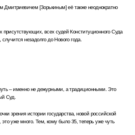
ем Дмитриевичем [Зорькиным] её также неоднократно
ех присутствующих, всех судей Конституционного Суда
 случится незадолго до Нового года.
нуть – именно не дежурными, а традиционными. Это
ый Суд.
точки зрения истории государства, новой российской
 это уже много. Тем, кому было 35, теперь уже чуть