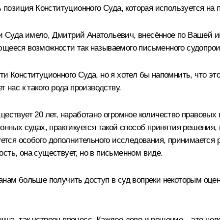
ь позиция Конституционного Суда, которая используется на п
и Суда имело, Дмитрий Анатольевич, внесённое по Вашей 
ющееся возможности так называемого письменного судопрои
ти Конституционного Суда, но я хотел бы напомнить, что э
 нас к такого рода производству.
ществует 20 лет, наработано огромное количество правовых
ионных судах, практикуется такой способ принятия решения
буется особого дополнительного исследования, принимается
сть, она существует, но в письменном виде.
анам больше получить доступ в суд вопреки некоторым оценк
на, так устроен процесс. Каждое дело и решение – это цело