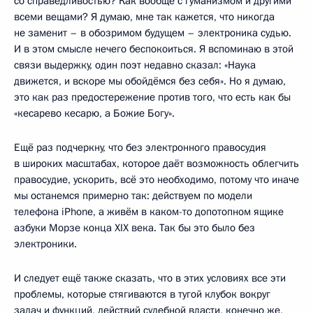
со справедливостью? Как вообще с гуманизмом и другими
всеми вещами? Я думаю, мне так кажется, что никогда
не заменит – в обозримом будущем – электроника судью.
И в этом смысле нечего беспокоиться. Я вспоминаю в этой
связи выдержку, один поэт недавно сказал: «Наука
движется, и вскоре мы обойдёмся без себя». Но я думаю,
это как раз предостережение против того, что есть как бы
«кесарево кесарю, а Божие Богу».
Ещё раз подчеркну, что без электронного правосудия
в широких масштабах, которое даёт возможность облегчить
правосудие, ускорить, всё это необходимо, потому что иначе
мы останемся примерно так: действуем по модели
телефона iPhone, а живём в каком-то допотопном ящике
азбуки Морзе конца XIX века. Так бы это было без
электроники.
И следует ещё также сказать, что в этих условиях все эти
проблемы, которые стягиваются в тугой клубок вокруг
задач и функций, действий судебной власти, конечно же,