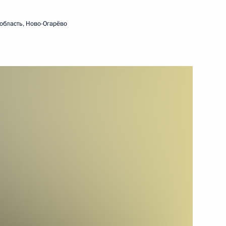
ционного Суда Валерием
область, Ново-Огарёво
ционного Суда Валерием
ционного Суда Валерием