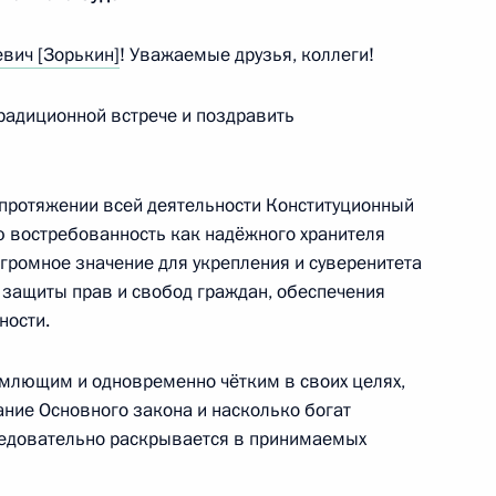
ционного Суда Валерием
вич [Зорькин]
! Уважаемые друзья, коллеги!
традиционной встрече и поздравить
а протяжении всей деятельности Конституционный
 востребованность как надёжного хранителя
огромное значение для укрепления и суверенитета
 защиты прав и свобод граждан, обеспечения
ционного Суда Валерием
ности.
млющим и одновременно чётким в своих целях,
ание Основного закона и насколько богат
ледовательно раскрывается в принимаемых
ционного Суда Валерием