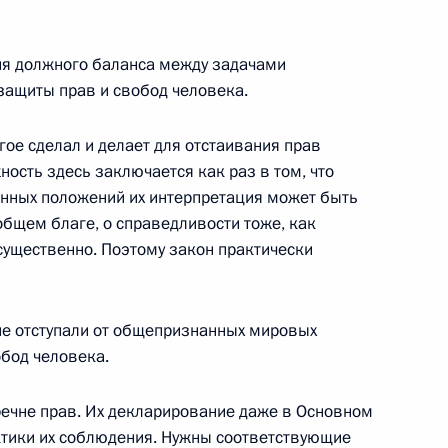
 Валерия Зорькина для
ия должного баланса между задачами
теля Конституционного Суда
защиты прав и свобод человека.
гое сделал и делает для отстаивания прав
ность здесь заключается как раз в том, что
ионных положений их интерпретация может быть
ционного Суда Валерием
общем благе, о справедливости тоже, как
 существенно. Поэтому закон практически
не отступали от общепризнанных мировых
обод человека.
судебной системы
еречне прав. Их декларирование даже в Основном
актики их соблюдения. Нужны соответствующие