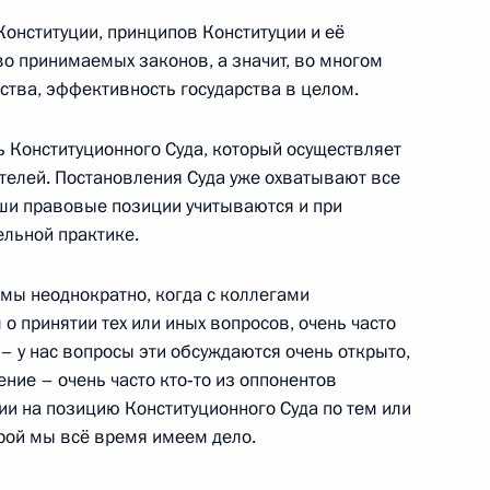
Конституции, принципов Конституции и её
во принимаемых законов, а значит, во многом
ства, эффективность государства в целом.
 Конституционного Суда, который осуществляет
о Суда
телей. Постановления Суда уже охватывают все
ши правовые позиции учитываются и при
ельной практике.
: мы неоднократно, когда с коллегами
ционного Суда Валерием
о принятии тех или иных вопросов, очень часто
 – у нас вопросы эти обсуждаются очень открыто,
ение – очень часто кто‑то из оппонентов
ии на позицию Конституционного Суда по тем или
орой мы всё время имеем дело.
 Валерия Зорькина для