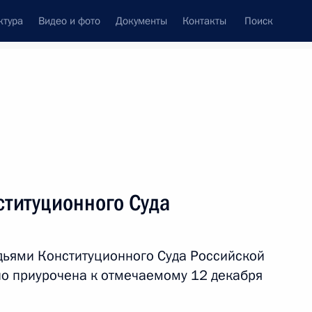
ктура
Видео и фото
Документы
Контакты
Поиск
Все персоны
ституционного Суда
удьями Конституционного Суда Российской
Подписаться на ленту
о приурочена к отмечаемому 12 декабря