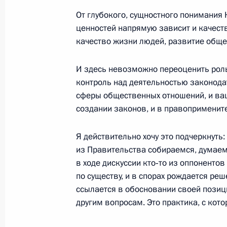
Зорькиным
От глубокого, сущностного понимания 
ценностей напрямую зависит и качест
11 декабря 2020 года, 17:45
качество жизни людей, развитие обще
И здесь невозможно переоценить роль
Встреча с судьями Конституционног
контроль над деятельностью законода
12 декабря 2019 года, 15:30
сферы общественных отношений, и ва
создании законов, и в правоприменит
Я действительно хочу это подчеркнуть
Встреча с Председателем Конститу
из Правительства собираемся, думаем 
Зорькиным
в ходе дискуссии кто‑то из оппонентов
12 декабря 2018 года, 15:40
по существу, и в спорах рождается реш
ссылается в обосновании своей позиц
другим вопросам. Это практика, с кот
Президент представил кандидатуру