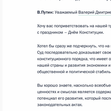
Встреча с Председателем Конститу
Зорькиным
В.Путин:
Уважаемый
Валерий Дмитрие
12 декабря 2022 года, 13:30
Хочу вас поприветствовать на нашей 
с праздником – Днём Конституции.
Всероссийский съезд судей
Хотел бы сразу же подчеркнуть, что н
29 ноября 2022 года, 14:35
Суд последовательно доказывает свою
конституционного порядка, что имеет 
нашей страны и развития экономики и
Встреча с Председателем Конститу
общественной и политической стабиль
Зорькиным
Вы хорошо знаете, насколько всеобъе
13 декабря 2021 года, 13:30
ценностях и смыслах является содерж
потенциал его развития, который пос
законодательных актах.
Встреча с Председателем Конститу