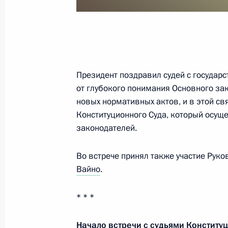
Встреча с Председателем Конститу
Зорькиным
12 декабря 2023 года, 16:45
Президент поздравил судей с государс
от глубокого понимания Основного за
Встреча с судьями Конституционног
новых нормативных актов, и в этой с
12 декабря 2023 года, 16:10
Конституционного Суда, который осущ
законодателей.
Встреча с Председателем Конститу
Во встрече принял также участие Рук
Зорькиным
Вайно
.
23 мая 2023 года, 18:20
* * *
Начало встречи с судьями Конститу