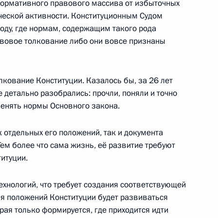
теля Конституционного Суда
 нормативного правового массива от избыточных
ческой активности. Конституционным Судом
году, где нормам, содержащим такого рода
авовое толкование либо они вовсе признаны
о Суда
кование Конституции. Казалось бы, за 26 лет
 детально разобрались: прочли, поняли и точно
менять нормы Основного закона.
о Суда
 отдельных его положений, так и документа
ем более что сама жизнь, её развитие требуют
итуции.
хнологий, что требует создания соответствующей
ть Президента России
ия положений Конституции будет развиваться
рая только формируется, где приходится идти