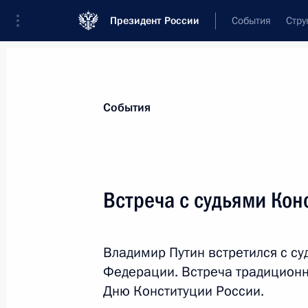
Президент России
События
Стру
Материалы по выбранной персоне
События
Зорькин
,
Валерий
Дмитриевич
Председатель Конституционного Суда
Встреча с судьями Кон
Владимир Путин встретился с с
Лента событий
Федерации. Встреча традиционн
Дню Конституции России.