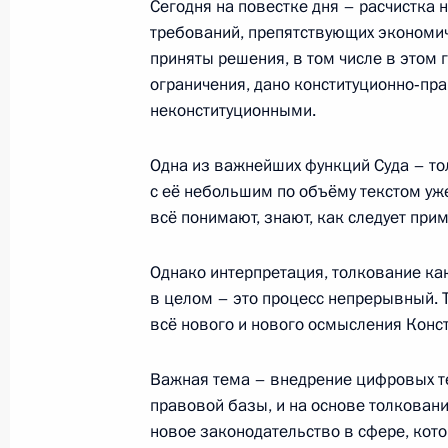
назначения на должность Председа
Сегодня на повестке дня – расчистка
требований, препятствующих экономи
25 января 2018 года, 19:00
приняты решения, в том числе в этом 
ограничения, дано конституционно‑пр
неконституционными.
Встреча с судьями Конституционног
Одна из важнейших функций Суда – тол
12 декабря 2017 года, 18:40
с её небольшим по объёму текстом уже
всё понимают, знают, как следует при
Встреча с судьями Конституционног
Однако интерпретация, толкование как
12 декабря 2012 года, 16:30
в целом – это процесс непрерывный. Т
всё нового и нового осмысления Конст
Важная тема – внедрение цифровых те
Владимир Путин вступил в должнос
правовой базы, и на основе толкован
7 мая 2012 года, 12:30
новое законодательство в сфере, кото