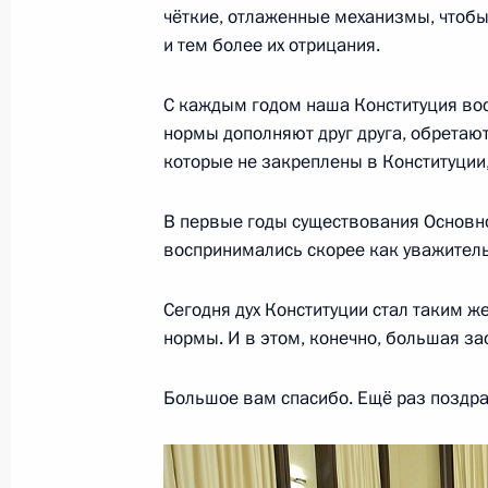
чёткие, отлаженные механизмы, чтобы
и тем более их отрицания.
Встреча с судьями Конституционног
11 декабря 2010 года, 16:30
С каждым годом наша Конституция во
нормы дополняют друг друга, обретаю
которые не закреплены в Конституции
Показа
В первые годы существования Основно
воспринимались скорее как уважитель
Сегодня дух Конституции стал таким ж
нормы. И в этом, конечно, большая за
Встреча с военнослужащими Во
26 июля 2026 года
Большое вам спасибо. Ещё раз поздра