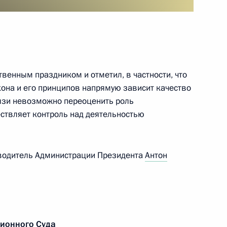
ционного Суда Валерием
твенным праздником и отметил, в частности, что
кона и его принципов напрямую зависит качество
о Суда
вязи невозможно переоценить роль
ествляет контроль над деятельностью
ционного Суда Валерием
оводитель Администрации Президента
Антон
ционного Суда