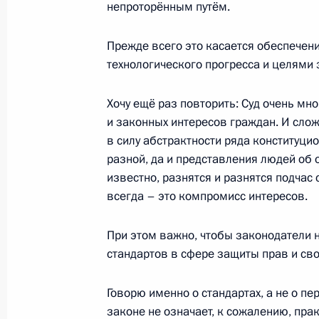
непроторённым путём.
Президент представил кандидатуру
Прежде всего это касается обеспечен
назначения на должность Председа
технологического прогресса и целями 
10 февраля 2012 года, 17:00
Хочу ещё раз повторить: Суд очень мно
и законных интересов граждан. И слож
в силу абстрактности ряда конституц
Встреча с Председателем Конститу
разной, да и представления людей об 
Зорькиным
известно, разнятся и разнятся подчас
всегда – это компромисс интересов.
10 февраля 2012 года, 15:00
При этом важно, чтобы законодатели 
стандартов в сфере защиты прав и св
Совещание по вопросам развития 
7 октября 2011 года, 14:00
Говорю именно о стандартах, а не о п
законе не означает, к сожалению, пр