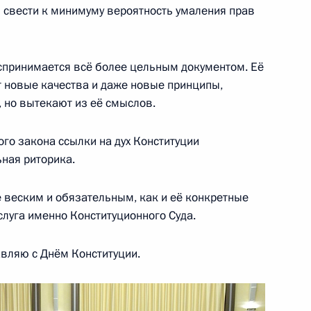
 свести к минимуму вероятность умаления прав
о Суда
спринимается всё более цельным документом. Её
т новые качества и даже новые принципы,
, но вытекают из её смыслов.
ть предыдущие материалы
го закона ссылки на дух Конституции
ная риторика.
е веским и обязательным, как и её конкретные
слуга именно Конституционного Суда.
енно-Морского Флота
вляю с Днём Конституции.