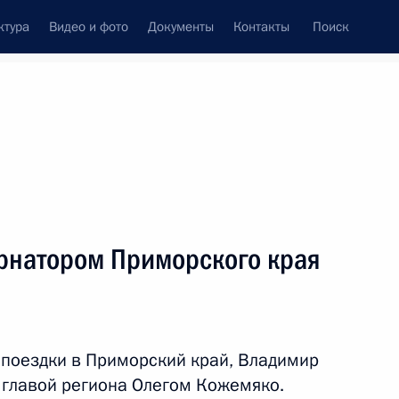
ктура
Видео и фото
Документы
Контакты
Поиск
Все персоны
ернатором Приморского края
Подписаться на ленту
поездки в Приморский край, Владимир
с главой региона Олегом Кожемяко.