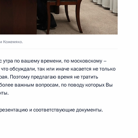
 центра «Россия»
ом Кожемяко.
с утра по вашему времени, по московскому –
 что обсуждали, так или иначе касается не только
рая. Поэтому предлагаю время не тратить
иболее важным вопросам, по поводу которых Вы
рно-образовательных
нты.
презентацию и соответствующие документы.
а и открытие объектов