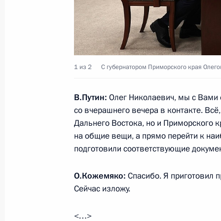
4 сентября 2025 года, 11:00
Посещение филиала Национального
1 из 2
С губернатором Приморского края Олег
в Приморском крае
4 сентября 2025 года, 10:00
В.Путин:
Олег Николаевич, мы с Вами 
со вчерашнего вечера в контакте. Всё,
Дальнего Востока, но и Приморского к
на общие вещи, а прямо перейти к на
Совещание о ходе создания культу
подготовили соответствующие докуме
и музейных комплексов
25 июня 2025 года, 15:40
О.Кожемяко:
Спасибо. Я приготовил 
Сейчас изложу.
Совещание с членами Правительств
<…>