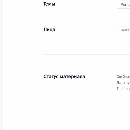
Темы
Реги
4 сентября 2024 года, 18:40
Лица
Коже
Посещение пункта базирования П
4 сентября 2024 года, 09:00
Заседание комиссии Госсовета по 
Статус материала
Опублик
физическая культура и спорт»
Дата пу
Текстов
3 мая 2024 года, 14:00
Заседание комиссии Госсовета по 
физическая культура и спорт»