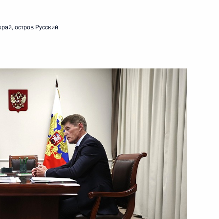
ва
рай, остров Русский
иморский край
риморского края Олегом
инфраструктуры на Дальнем