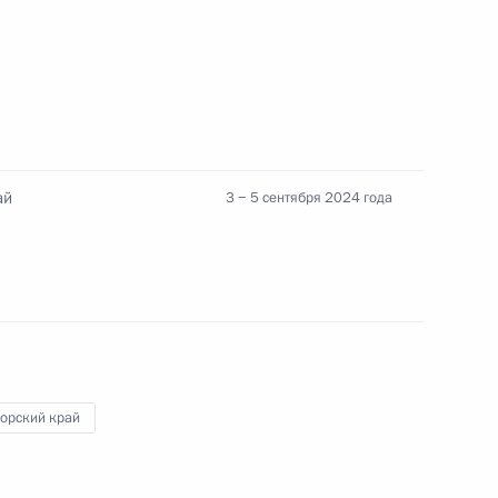
ого Совета по направлению
ай
3 − 5 сентября 2024 года
иморский край
орский край
риморского края Олегом