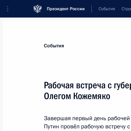
Президент России
События
Стру
Материалы по выбранной персоне
События
Кожемяко
,
Олег
Николаевич
губернатор Приморского края
Рабочая встреча с губ
Олегом Кожемяко
Лента событий
Завершая первый день рабочей 
Путин провёл рабочую встречу 