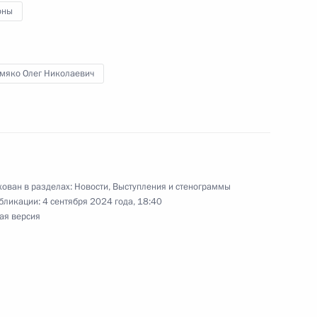
оны
мяко Олег Николаевич
риморской флотилии
направлению «Туризм,
ован в разделах:
Новости
,
Выступления и стенограммы
бликации:
4 сентября 2024 года, 18:40
ая версия
направлению «Туризм,