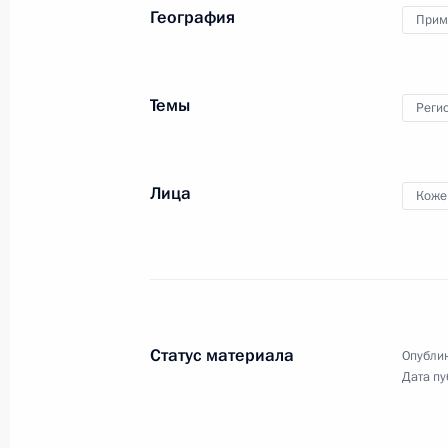
География
Прим
4 сентября 2025 года, 11:00
Темы
Реги
Посещение филиала Национального
в Приморском крае
4 сентября 2025 года, 10:00
Лица
Коже
Совещание о ходе создания культу
и музейных комплексов
25 июня 2025 года, 15:40
Статус материала
Опублик
Дата пу
Совещание с членами Правительств