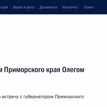
ктура
Видео и фото
Документы
Контакты
Поиск
Все персоны
м Приморского края Олегом
Подписаться на ленту
 встречу с губернатором Приморского