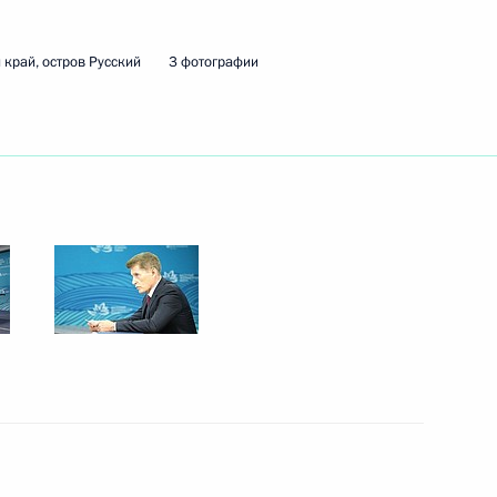
ва
край, остров Русский
3 фотографии
иморский край
риморского края Олегом
инфраструктуры на Дальнем