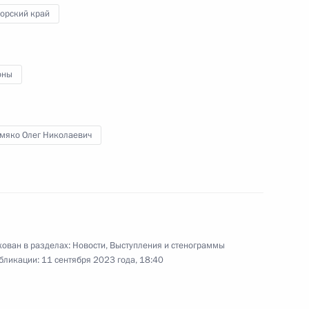
орский край
оны
 центра «Россия»
мяко Олег Николаевич
рно-образовательных
ован в разделах:
Новости
,
Выступления и стенограммы
бликации:
11 сентября 2023 года, 18:40
а и открытие объектов