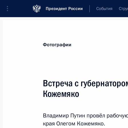
Президент России
События
Стру
Материалы по выбранной персоне
Фотографии
Кожемяко
,
Олег
Николаевич
губернатор Приморского края
Встреча с губернаторо
Кожемяко
Лента событий
Владимир Путин провёл рабочую
края Олегом Кожемяко.