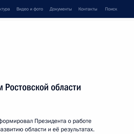
ктура
Видео и фото
Документы
Контакты
Поиск
Все персоны
м Ростовской области
Подписаться на ленту
нформировал Президента о работе
звитию области и её результатах.