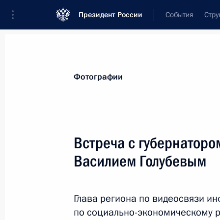
Президент России
События
Стру
Материалы по выбранной персоне
Фотографии
Голубев
,
Василий
Юрьевич
Встреча с губернаторо
Василием Голубевым
Лента событий
Глава региона по видеосвязи и
по социально-экономическому ра