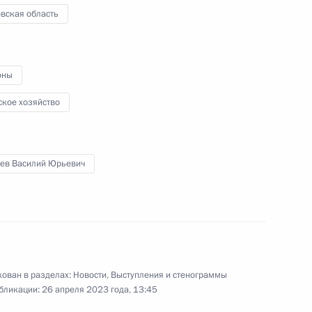
вская область
нних полевых работ
оны
ское хозяйство
й области Василием
бев Василий Юрьевич
сcовета по направлениям
ован в разделах:
Новости
,
Выступления и стенограммы
бликации:
26 апреля 2023 года, 13:45