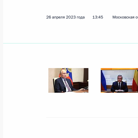
Юрий Слюсарь назначен временно
губернатора Ростовской области
26 апреля 2023 года
13:45
Московская о
4 ноября 2024 года, 20:55
Совместное заседание комиссии Г
«Энергетика» и Координационного
палате по нацпроектам и народос
24 июля 2023 года, 20:00
Открытие участков автомобильных 
и Краснодарском крае
15 июня 2023 года, 13:30