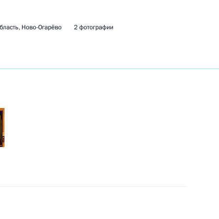
 исполняющим обязанности
бласть, Ново-Огарёво
2 фотографии
оссовета по направлению
 совета при Общественной
бережению
дорог в Ростовской области