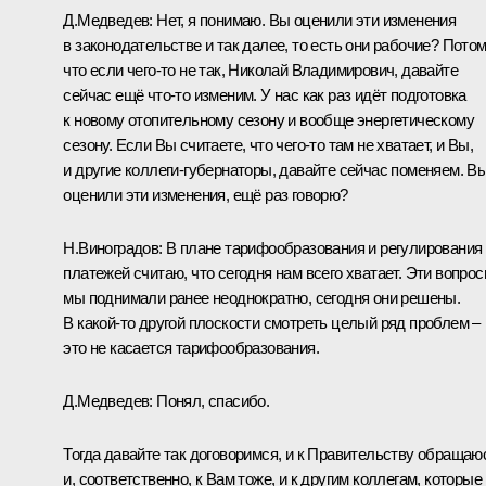
Д.Медведев:
Нет, я понимаю. Вы оценили эти изменения
в законодательстве и так далее, то есть они рабочие? Пото
что если чего‑то не так, Николай Владимирович, давайте
сейчас ещё что‑то изменим. У нас как раз идёт подготовка
к новому отопительному сезону и вообще энергетическому
сезону. Если Вы считаете, что чего‑то там не хватает, и Вы,
и другие коллеги-губернаторы, давайте сейчас поменяем. В
оценили эти изменения, ещё раз говорю?
Н.Виноградов:
В плане тарифообразования и регулирования
платежей считаю, что сегодня нам всего хватает. Эти вопро
мы поднимали ранее неоднократно, сегодня они решены.
В какой‑то другой плоскости смотреть целый ряд проблем –
это не касается тарифообразования.
Д.Медведев:
Понял, спасибо.
Тогда давайте так договоримся, и к Правительству обращаю
и, соответственно, к Вам тоже, и к другим коллегам, которые