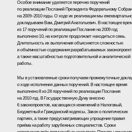
Особое внимание уделяется перечню поручений
по реализации Посланий Президента Федеральному Собра
на 2009–2010 годы. О ходе их реализации мы ежеквартальн
докладываем Вам, Дмитрий Анатольевич. В настоящее вре
из 17 поручений по реализации Послания на 2009 год
выполнено 10, на контроле продолжает находиться семь.
Длительность их выполнения объясняется сложностью
и объёмностью содержания разрабатываемых законопроект
а также масштабностью подготовительной и аналитической
работы.
Мы в установленные сроки получаем промежуточные докл
о ходе исполнения данных поручений. В настоящее время
выполнено 8 из 28 поручений по реализации Послания
на 2010 год. В Государственную Думу внесено
6 законопроектов, касающихся изменений в Налоговый,
Бюджетный и Гражданский кодексы, Закон о политических
партиях, а также предусматривающих упрощение правил
приёма на работу зарубежных специалистов. Сроки
исполнения трёх поручений не наступили. Приняты решения