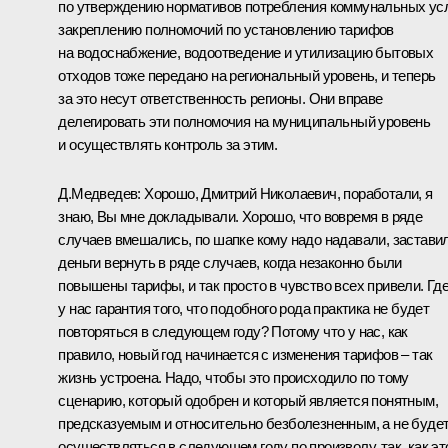
по утверждению нормативов потребления коммунальных усл
закреплению полномочий по установлению тарифов
на водоснабжение, водоотведение и утилизацию бытовых
отходов тоже передано на региональный уровень, и теперь
за это несут ответственность регионы. Они вправе
делегировать эти полномочия на муниципальный уровень
и осуществлять контроль за этим.
Д.Медведев:
Хорошо, Дмитрий Николаевич, поработали, я
знаю, Вы мне докладывали. Хорошо, что вовремя в ряде
случаев вмешались, по шапке кому надо надавали, застави
деньги вернуть в ряде случаев, когда незаконно были
повышены тарифы, и так просто в чувство всех привели. Гд
у нас гарантия того, что подобного рода практика не будет
повторяться в следующем году? Потому что у нас, как
правило, новый год начинается с изменения тарифов – так
жизнь устроена. Надо, чтобы это происходило по тому
сценарию, который одобрен и который является понятным,
предсказуемым и относительно безболезненным, а не буде
осуществляться в следующем году по произволу, так, как эт