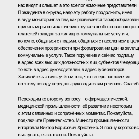
нас видят и слышат, а это всё полномочные представители
Президента в округах, надо эту работу продолжить, имея
в виду мониторинг за тем, как развивается тарифообразован
принять меры по исключению случаев необоснованного рос
платежей граждан за жилищно-коммунальные услуги и,
конечно, общаться с людьми, общаться с населением в цел
обеспечения прозрачности при формировании цен на жилищ
коммунальные услуги. Такое поручение я сейчас подпишу
в адрес всех высших должностных лиц субъектов Федераци
то есть в адрес руководителей, в адрес губернаторов.
Занимайтесь этим с учётом того, что теперь полномочия
по этому поводу переданы руководителям регионов. Спасиб
Переходим ко второму вопросу – о фармацевтической,
медицинской промышленности, её развитии и некоторым
с этим связанных и сопряжённых моментах. Пожалуйста,
подключите Правительство. Министр промышленности
и торговли Виктор Борисович Христенко. Я прошу коротко в
выступать, естественно. Пожалуйста.