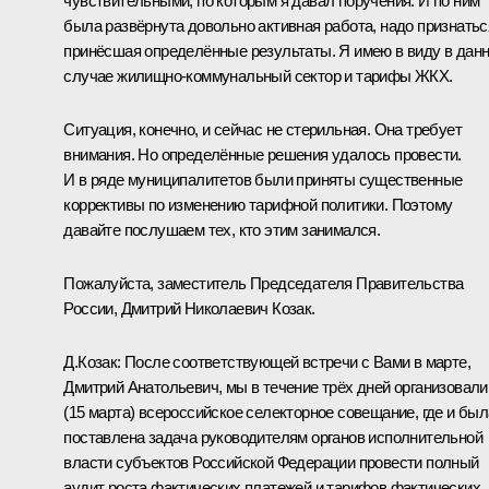
чувствительными, по которым я давал поручения. И по ним
была развёрнута довольно активная работа, надо признатьс
принёсшая определённые результаты. Я имею в виду в дан
случае жилищно-коммунальный сектор и тарифы ЖКХ.
Ситуация, конечно, и сейчас не стерильная. Она требует
внимания. Но определённые решения удалось провести.
И в ряде муниципалитетов были приняты существенные
коррективы по изменению тарифной политики. Поэтому
давайте послушаем тех, кто этим занимался.
Пожалуйста, заместитель Председателя Правительства
России, Дмитрий Николаевич Козак.
Д.Козак
:
После соответствующей встречи с Вами в марте,
Дмитрий Анатольевич, мы в течение трёх дней организовали
(15 марта) всероссийское селекторное совещание, где и был
поставлена задача руководителям органов исполнительной
власти субъектов Российской Федерации провести полный
аудит роста фактических платежей и тарифов фактических