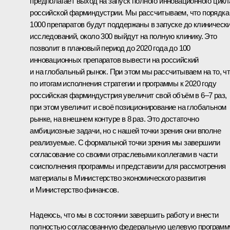
предполагает выход на запуск полного инновационного цикл
российской фарминдустрии. Мы рассчитываем, что порядка
1000 препаратов будут поддержаны в запуске до клиническ
исследований, около 300 выйдут на полную клинику. Это
позволит в плановый период до 2020 года до 100
инновационных препаратов вывести на российский
и на глобальный рынок. При этом мы рассчитываем на то, ч
по итогам исполнения стратегии и программы к 2020 году
российская фарминдустрия увеличит свой объём в 6–7 раз,
при этом увеличит и своё позиционирование на глобальном
рынке, на внешнем контуре в 8 раз. Это достаточно
амбициозные задачи, но с нашей точки зрения они вполне
реализуемые. С формальной точки зрения мы завершили
согласование со своими отраслевыми коллегами в части
соисполнения программы и представили для рассмотрения
материалы в Министерство экономического развития
и Министерство финансов.
Надеюсь, что мы в состоянии завершить работу и внести
полностью согласованную федеральную целевую программ