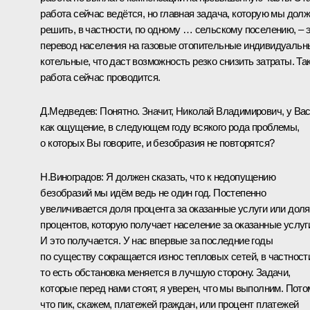
работа сейчас ведётся, но главная задача, которую мы дол
решить, в частности, по одному … сельскому поселению, – 
перевод населения на газовые отопительные индивидуальн
котельные, что даст возможность резко снизить затраты. Та
работа сейчас проводится.
Д.Медведев:
Понятно. Значит, Николай Владимирович, у Ва
как ощущение, в следующем году всякого рода проблемы,
о которых Вы говорите, и безобразия не повторятся?
Н.Виноградов:
Я должен сказать, что к недопущению
безобразий мы идём ведь не один год. Постепенно
увеличивается доля процента за оказанные услуги или доля
процентов, которую получает население за оказанные услуг
И это получается. У нас впервые за последние годы
по существу сокращается износ тепловых сетей, в частност
то есть обстановка меняется в лучшую сторону. Задачи,
которые перед нами стоят, я уверен, что мы выполним. Пото
что пик, скажем, платежей граждан, или процент платежей