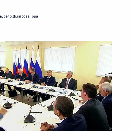
иректоров группы «Мантера»
ь, село Дмитрова Гора
сии Александром Ткачёвым
ельского хозяйства
ромышленности