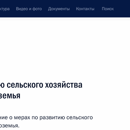
ктура
Видео и фото
Документы
Контакты
Поиск
Все персоны
ю сельского хозяйства
земья
Подписаться на ленту
ие о мерах по развитию сельского
оземья.