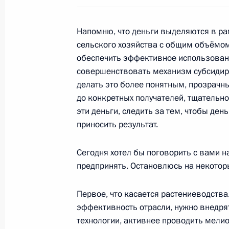
Напомню, что деньги выделяются в р
сельского хозяйства с общим объёмо
Показа
обеспечить эффективное использовани
совершенствовать механизм субсидир
делать это более понятным, прозрачн
до конкретных получателей, тщательно
эти деньги, следить за тем, чтобы ден
Встреча с военнослужащими Во
приносить результат.
26 июля 2026 года
Сегодня хотел бы поговорить с вами на
предпринять. Остановлюсь на некотор
Первое, что касается растениеводства
эффективность отрасли, нужно внедр
Разделы сайта
Информацион
Президента
ресурсы
технологии, активнее проводить мели
России
Президента Ро