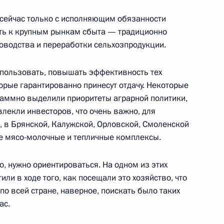
сейчас только с исполняющим обязанности
сть к крупным рынкам сбыта — традиционно
оводства и переработки сельхозпродукции.
спользовать, повышать эффективность тех
ельского хозяйства
орые гарантированно принесут отдачу. Некоторые
граммно выделили приоритеты аграрной политики,
лекли инвесторов, что очень важно, для
, в Брянской, Калужской, Орловской, Смоленской
ые мясо-молочные и тепличные комплексы.
ва
, нужно ориентироваться. На одном из этих
ли в ходе того, как посещали это хозяйство, что
 по всей стране, наверное, поискать было таких
твий пожаров на территории
ас.