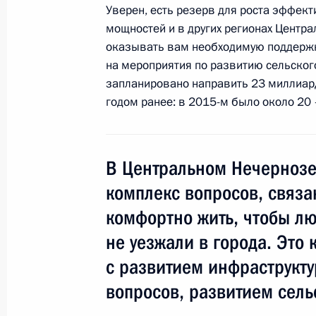
Уверен, есть резерв для роста эффек
26 июня 2015 года, 11:50
мощностей и в других регионах Центр
оказывать вам необходимую поддержку,
на мероприятия по развитию сельског
Заседание рабочей группы президи
запланировано направить 23 миллиард
развития рыбохозяйственного ком
годом ранее: в 2015-м было около 20 
4 июня 2015 года, 14:40
В Центральном Нечернозе
Встреча с Министром сельского хо
комплекс вопросов, связа
Ткачёвым
комфортно жить, чтобы лю
28 мая 2015 года, 17:50
не уезжали в города. Это
с развитием инфраструкт
вопросов, развитием сель
Совещание с членами Правительст
20 мая 2015 года, 15:45