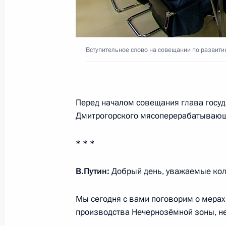
24 августа 2017 года, 14:10
Совещание с членами Правительст
Вступительное слово на совещании по развит
12 апреля 2017 года, 15:00
Перед началом совещания глава госуд
Рабочая встреча с Министром сель
Дмитрогорского мясоперерабатывающ
Ткачёвым
* * *
24 января 2017 года, 13:40
В.Путин:
Добрый день, уважаемые кол
Заседание Совета по стратегическ
Мы сегодня с вами поговорим о мерах
проектам
производства Нечернозёмной зоны, н
25 ноября 2016 года, 14:45