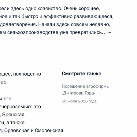
рели здесь одно хозяйство. Очень хорошее,
вное и так быстро и эффективно развивающееся,
удовлетворения. Начали здесь совсем недавно,
ийского народного фронта
ркам сельхозпроизводства уже превратились… –
хоза Александром Ткачёвым
Смотрите также
рошее, полноценно
во.
Посещение агрофирмы
«Дмитрова Гора»
ьного
28 июля 2016 года
ва
Нечерноземью: это
, Брянская,
и, а также
, Орловская и Смоленская.