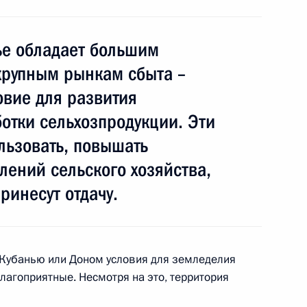
хозяйства Центрального
е обладает большим
крупным рынкам сбыта –
овие для развития
ва
отки сельхозпродукции. Эти
льзовать, повышать
лений сельского хозяйства,
ринесут отдачу.
зяйства Александром
с Кубанью или Доном условия для земледелия
агоприятные. Несмотря на это, территория
о вопросам развития