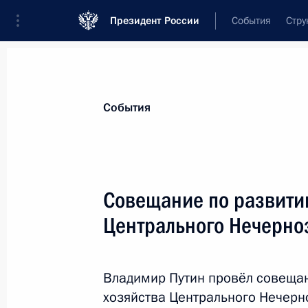
Президент России
События
Стру
Материалы по выбранной персоне
События
Ткачёв
,
Александр
Николаевич
Совещание по развити
Центрального Нечерно
Лента событий
Владимир Путин провёл совещан
хозяйства Центрального Нечерн