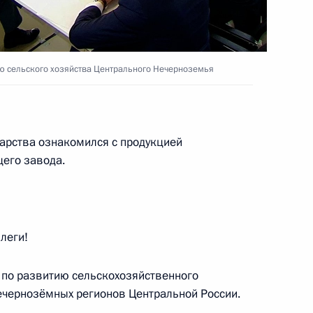
ва
ию сельского хозяйства Центрального Нечерноземья
арства ознакомился с продукцией
ского хозяйства Александром
его завода.
леги!
ому развитию и приоритетным
 по развитию сельскохозяйственного
ечернозёмных регионов Центральной России.