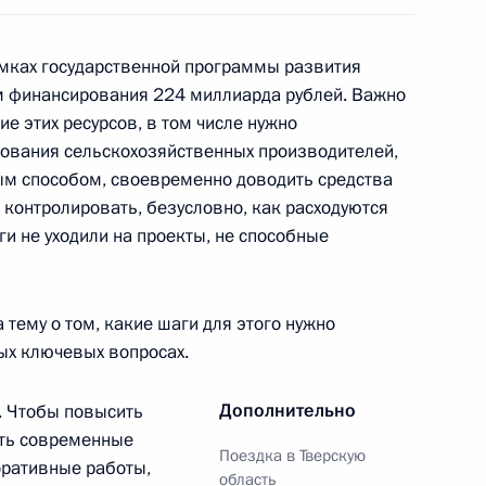
амках государственной программы развития
м финансирования 224 миллиарда рублей. Важно
ть предыдущие материалы
е этих ресурсов, в том числе нужно
ования сельскохозяйственных производителей,
ым способом, своевременно доводить средства
 контролировать, безусловно, как расходуются
ьги не уходили на проекты, не способные
енно-Морского Флота
 тему о том, какие шаги для этого нужно
ых ключевых вопросах.
Дополнительно
. Чтобы повысить
ять современные
ные
Официальные
Правовая и
Поездка в Тверскую
сетевые ресурсы
техническая
оративные работы,
область
ссии
Президента России
информация