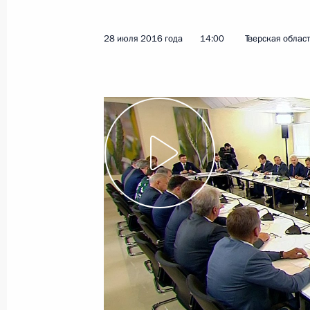
Встреча с председателем совета д
Александром Ткачёвым
28 июля 2016 года
14:00
Тверская област
6 февраля 2026 года, 14:00
Встреча с главой Минсельхоза Рос
9 апреля 2018 года, 14:30
Совещание по вопросам развития с
13 октября 2017 года, 14:40
Совещание по развитию лёгкой п