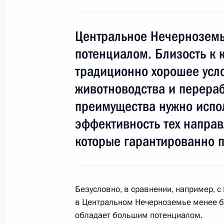
Совещание по развитию сельского 
Нечерноземья
Центральное Нечерноземь
28 июля 2016 года, 14:00
потенциалом. Близость к 
традиционно хорошее усл
Совещание с членами Правительст
животноводства и перераб
29 июня 2016 года, 14:50
преимущества нужно испо
эффективность тех направ
которые гарантированно п
Встреча с Министром сельского хо
Ткачёвым
9 марта 2016 года, 19:50
Безусловно, в сравнении, например, 
в Центральном Нечерноземье менее бл
обладает большим потенциалом.
Заседание президиума Госсовета п