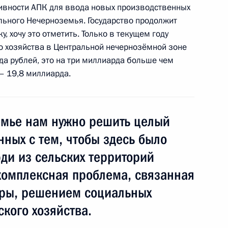
тивности АПК для ввода новых производственных
ального Нечерноземья. Государство продолжит
 хочу это отметить. Только в текущем году
о хозяйства в Центральной нечернозёмной зоне
ума Госсовета по вопросу
а рублей, это на три миллиарда больше чем
плекса
– 19,8 миллиарда.
мье нам нужно решить целый
зяйства Александром
нных с тем, чтобы здесь было
ди из сельских территорий
 комплексная проблема, связанная
уры, решением социальных
ского хозяйства.
ва