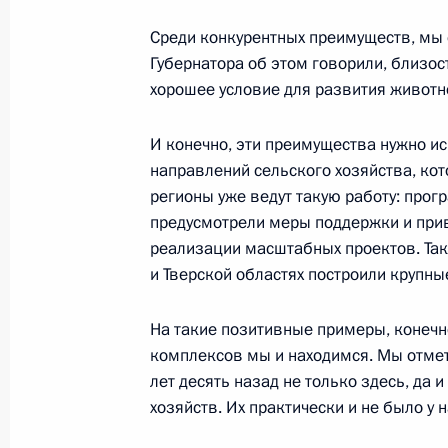
рыбохозяйственного комплекса
Среди конкурентных преимуществ, мы 
19 октября 2015 года, 16:40
Губернатора об этом говорили, близо
хорошее условие для развития животн
И конечно, эти преимущества нужно и
Совещание по вопросам развития с
направлений сельского хозяйства, кот
24 сентября 2015 года, 16:30
регионы уже ведут такую работу: про
предусмотрели меры поддержки и прив
реализации масштабных проектов. Так
и Тверской областях построили крупн
Совещание с членами Правительст
24 июля 2015 года, 15:30
На такие позитивные примеры, конечно
комплексов мы и находимся. Мы отмети
лет десять назад не только здесь, да и
Совещание по ликвидации последс
хозяйств. Их практически и не было у н
Хакасии и Забайкальского края