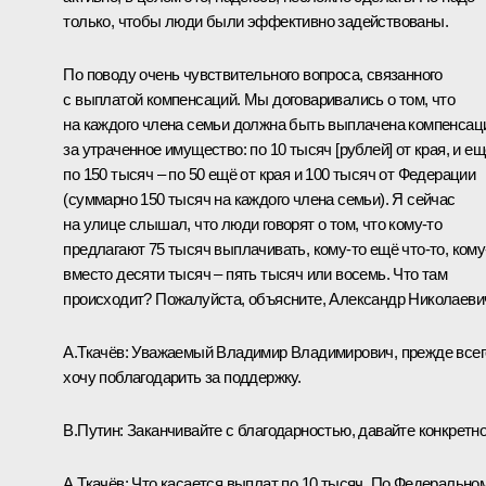
только, чтобы люди были эффективно задействованы.
По поводу очень чувствительного вопроса, связанного
с выплатой компенсаций. Мы договаривались о том, что
на каждого члена семьи должна быть выплачена компенсац
за утраченное имущество: по 10 тысяч [рублей] от края, и ещ
по 150 тысяч – по 50 ещё от края и 100 тысяч от Федерации
(суммарно 150 тысяч на каждого члена семьи). Я сейчас
на улице слышал, что люди говорят о том, что кому‑то
предлагают 75 тысяч выплачивать, кому‑то ещё что‑то, кому
вместо десяти тысяч – пять тысяч или восемь. Что там
происходит? Пожалуйста, объясните, Александр Николаеви
А.Ткачёв
:
Уважаемый Владимир Владимирович, прежде всег
хочу поблагодарить за поддержку.
В.Путин:
Заканчивайте с благодарностью, давайте конкретно
А.Ткачёв:
Что касается выплат по 10 тысяч. По Федерально