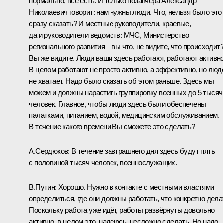
нормально, всё есть. И только позавчера Александр
Николаевич говорит: нам нужны люди. Что, нельзя было это
сразу сказать? И местные руководители, краевые,
да и руководители ведомств: МЧС, Министерство
регионального развития – вы что, не видите, что происходит
Вы же видите. Люди ваши здесь работают, работают активно
В целом работают не просто активно, а эффективно, но люд
не хватает. Надо было сказать об этом раньше. Здесь мы
можем и должны нарастить группировку военных до 5 тысяч
человек. Главное, чтобы люди здесь были обеспечены
палатками, питанием, водой, медицинским обслуживанием.
В течение какого времени Вы сможете это сделать?
А.Сердюков
:
В течение завтрашнего дня здесь будут пять
с половиной тысяч человек, военнослужащих.
В.Путин:
Хорошо. Нужно в контакте с местными властями
определиться, где они должны работать, что конкретно дела
Поскольку работа уже идёт, работы развёрнуты довольно
активно, в целом это, надеюсь, несложно сделать. Но надо