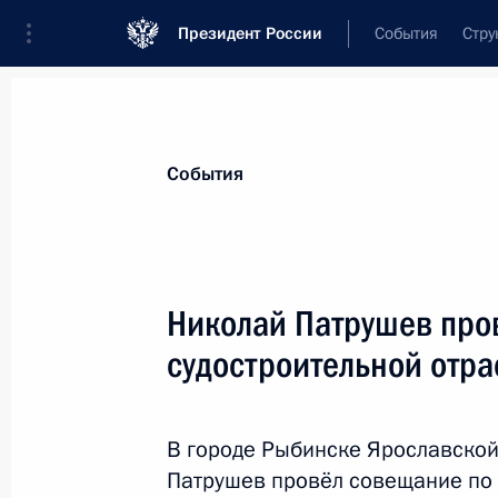
Президент России
События
Стру
Материалы по выбранной персоне
События
Патрушев
,
Николай
Платонович
помощник Президента
Николай Патрушев про
судостроительной отра
Биография
Лента событий
В городе Рыбинске Ярославско
Патрушев провёл совещание по 