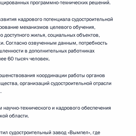
ицированных программно-технических решений.
ие по вопросам обеспечения
звития кадрового потенциала судостроительной
рование механизмов целевого обучения,
во доступного жилья, социальных объектов,
и. Согласно озвученным данным, потребность
шленности в дополнительных работниках
сии
лее 60 тысяч человек.
ершенствования координации работы органов
бщества, организаций судостроительной отрасли
.
ие по развитию
 научно-технического и кадрового обеспечения
ой области.
тил судостроительный завод «Вымпел», где