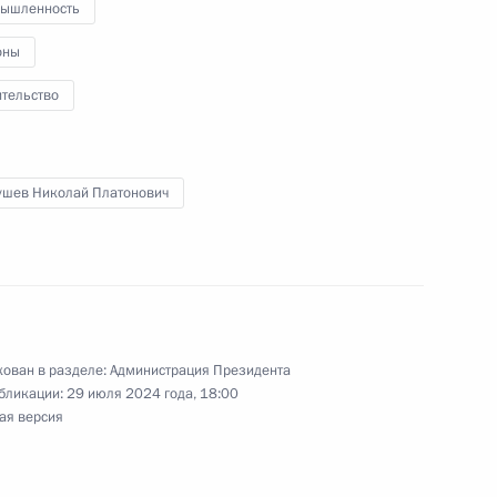
о итогам заседания Совета
ышленность
оны
ительство
о итогам заседания Совета
ушев Николай Платонович
ован в разделе:
Администрация Президента
бликации:
29 июля 2024 года, 18:00
ая версия