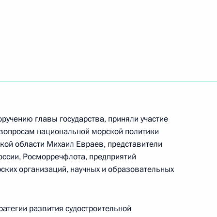
ть следующие материалы
нальных интересов в Арктике
оручению главы государства, приняли участие
к и Астрахань
 вопросам национальной морской политики
ской области
Михаил Евраев
, представители
оссии, Росморречфлота, предприятий
рских организаций, научных и образовательных
ому развитию Военно-
и
ратегии развития судостроительной