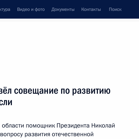
ктура
Видео и фото
Документы
Контакты
Поиск
Все персоны
вёл совещание по развитию
сли
Подписаться на ленту
й области помощник Президента Николай
вопросу развития отечественной