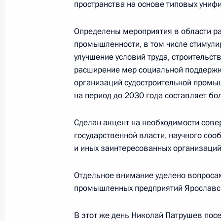
пространства на основе типовых униф
Николай Патрушев провёл совещан
Определены мероприятия в области ра
национальных интересов в Арктике
промышленности, в том числе стимули
20 августа 2024 года, 15:00
улучшение условий труда, строительст
расширение мер социальной поддержк
организаций судостроительной промы
Образована Морская коллегия Рос
на период до 2030 года составляет бо
13 августа 2024 года, 16:40
Сделан акцент на необходимости сов
государственной власти, научного соо
и иных заинтересованных организаций
Николай Патрушев провёл совещан
судостроительной отрасли
Отдельное внимание уделено вопросам
промышленных предприятий Ярославск
29 июля 2024 года, 18:00
В этот же день
Николай Патрушев
посе