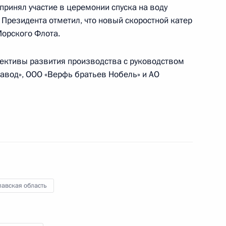
принял участие в церемонии спуска на воду
руководстве Администрации
 Президента отметил, что новый скоростной катер
Морского Флота.
пективы развития производства с руководством
авод», ООО «Верфь братьев Нобель» и АО
олжности Секретаря Совета
 Совета Безопасности
лавская область