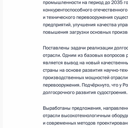
промышленности на период до 2035 г
конкурентоспособного отечественного 
и технического перевооружения сущес
Николай Патрушев провёл совещан
предприятий, улучшения качества упр
доступности Калининградской обла
повышения загрузки основных произв
28 сентября 2024 года, 18:00
Поставлены задачи реализации долгос
отрасли. Одним из базовых вопросов 
является вывод на новый качественн
Николай Патрушев провёл встречу
страны на основе развития научно-тех
производственных мощностей отрасли,
23 сентября 2024 года, 15:00
перевооружения. Подчёркнуто, что у Р
долгосрочного развития судостроения.
Заседание Морской коллегии Росс
Выработаны предложения, направлен
27 августа 2024 года, 13:00
отрасли высокотехнологичным оборуд
и современных методов проектирован