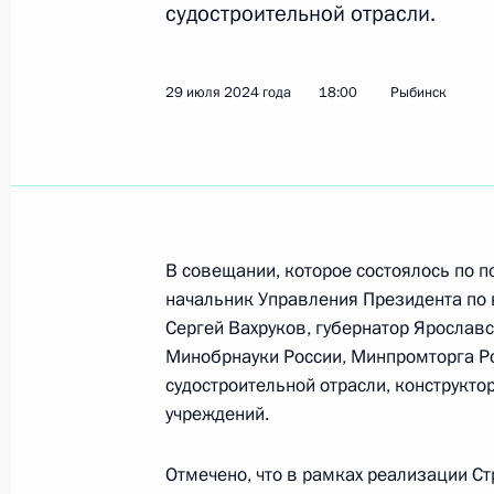
судостроительной отрасли.
Показа
29 июля 2024 года
18:00
Рыбинск
Заседание Совета по защите нацио
Морской коллегии
22 ноября 2024 года, 16:00
В совещании, которое состоялось по п
Николай Патрушев посетил Каспийс
начальник Управления Президента по
14 ноября 2024 года, 18:00
Сергей Вахруков, губернатор Ярослав
Минобрнауки России, Минпромторга Р
судостроительной отрасли, конструкто
учреждений.
Заседание Совета по стратегическ
Морского Флота Морской коллеги
Отмечено, что в рамках реализации Ст
10 октября 2024 года, 16:15