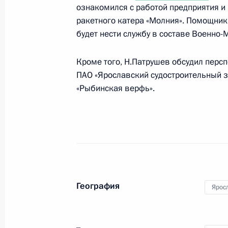
ознакомился с работой предприятия и 
Подписаны указы о назначении в 
ракетного катера «Молния». Помощник
Президента
будет нести службу в составе Военно-
14 мая 2024 года, 10:50
Кроме того, Н.Патрушев обсудил перс
ПАО «Ярославский судостроительный з
«Рыбинская верфь».
Николай Патрушев освобождён от д
Безопасности
12 мая 2024 года, 21:40
Совещание с постоянными членами
География
22 июня 2023 года, 11:55
Ярос