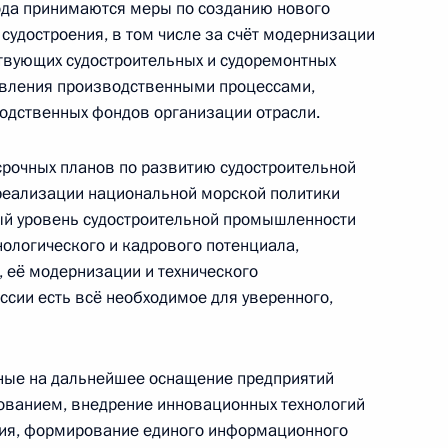
ода принимаются меры по созданию нового
судостроения, в том числе за счёт модернизации
твующих судостроительных и судоремонтных
ие по вопросам транспортной
авления производственными процессами,
сти
одственных фондов организации отрасли.
рочных планов по развитию судостроительной
реализации национальной морской политики
ый уровень судостроительной промышленности
 с командованием ВМФ России
нологического и кадрового потенциала,
 её модернизации и технического
оссии есть всё необходимое для уверенного,
ии
ные на дальнейшее оснащение предприятий
ованием, внедрение инновационных технологий
ия, формирование единого информационного