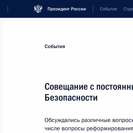
Президент России
События
Стру
Материалы по выбранной персоне
События
Патрушев
,
Николай
Платонович
помощник Президента
Совещание с постоянн
Безопасности
Биография
Лента событий
Обсуждались различные вопросы
числе вопросы реформирования