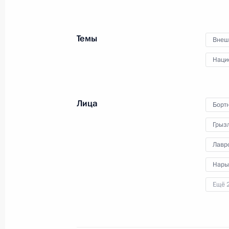
Темы
Внеш
Разделы сайта
Информацион
Президента
ресурсы
Наци
России
Президента Ро
События
Президент России
Текущий ресурс
Лица
Структура
Борт
Конституция Росс
Видео и фото
Государственная
Грыз
Документы
символика
Контакты
Лавр
Обратиться к Пре
Поиск
Президент Росси
Нары
гражданам школь
возраста
Для СМИ
Ещё 
Виртуальный тур 
Кремлю
Подписаться
Владимир Путин 
Справочник
личный сайт