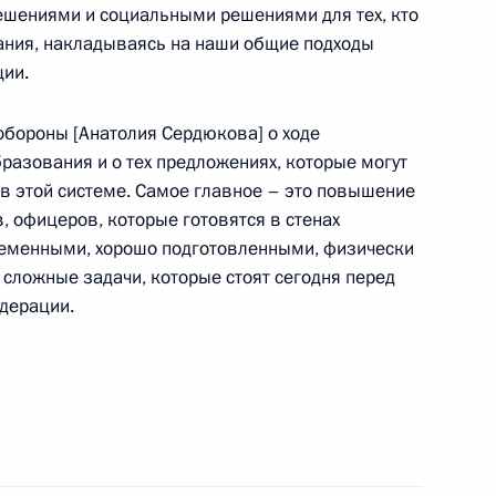
шениями и социальными решениями для тех, кто
ания, накладываясь на наши общие подходы
ии.
обороны [Анатолия Сердюкова] о ходе
пасности Николаем
азования и о тех предложениях, которые могут
тарём ОДКБ Николаем
 в этой системе. Самое главное – это повышение
в, офицеров, которые готовятся в стенах
ременными, хорошо подготовленными, физически
сложные задачи, которые стоят сегодня перед
дерации.
енно-Морского Флота