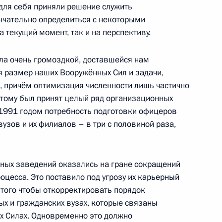
для себя приняли решение служить
нчательно определиться с некоторыми
 текущий момент, так и на перспективу.
ла очень громоздкой, доставшейся нам
 Совета Безопасности
тя размер наших Вооружённых Сил и задачи,
ь, причём оптимизация численности лишь частично
тому был принят целый ряд организационных
 1991 годом потребность подготовки офицеров
вузов и их филиалов – в три с половиной раза,
йствия терроризму
ных заведений оказались на гране сокращений
цесса. Это поставило под угрозу их карьерный
я того чтобы откорректировать порядок
х и гражданских вузах, которые связаны
пределить права
х Силах. Одновременно это должно