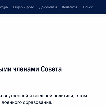
ктура
Видео и фото
Документы
Контакты
Поиск
Все персоны
ыми членами Совета
Подписаться на ленту
 внутренней и внешней политики, в том
 военного образования.