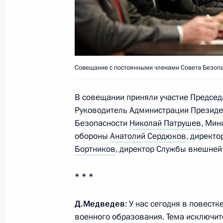
Совещание с постоянными членами
24 февраля 2012 года, 16:20
Совещание с постоянными членами Совета Безопа
Совещание с постоянными членами
В совещании приняли участие Председ
17 февраля 2012 года, 14:20
Руководитель Администрации Презид
Безопасности
Николай Патрушев
, Мин
обороны
Анатолий Сердюков
, директ
Бортников
, директор Службы внешней
Совещание с постоянными членами
27 января 2012 года, 14:00
* * *
Д.Медведев
: У нас сегодня в повест
Дмитрий Медведев провёл совещан
военного образования. Тема исключит