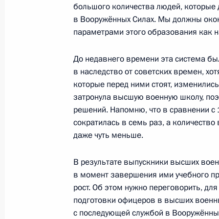
Совета Безопасности
большого количества людей, которые 
в Вооружённых Силах. Мы должны око
31 октября 2011 года, 18:00
параметрами этого образования как на
До недавнего времени эта система бы
Совещание с постоянными членами
в наследство от советских времен, хо
которые перед ними стоят, изменилис
23 июня 2011 года, 16:00
затронула высшую военную школу, поэ
решений. Напомню, что в сравнении с
сократилась в семь раз, а количество 
Совещание по вопросам противоде
даже чуть меньше.
и преступности
24 февраля 2011 года, 14:00
В результате выпускники высших воен
в момент завершения ими учебного про
рост. Об этом нужно переговорить, дл
подготовки офицеров в высших военны
Закон «О милиции» должен чётко о
с последующей службой в Вооружённы
и обязанности сотрудников МВД