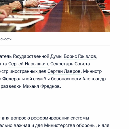
 Совета Безопасности
сности.
 Совета Безопасности
атель Государственной Думы
Борис Грызлов
,
ента
Сергей Нарышкин
, Секретарь Совета
истр иностранных дел
Сергей Лавров
, Министр
ор Федеральной службы безопасности
Александр
 разведки Михаил Фрадков.
 Совета Безопасности
ке дня вопрос о реформировании системы
ие с постоянными членами
ельно важная и для Министерства обороны, и для