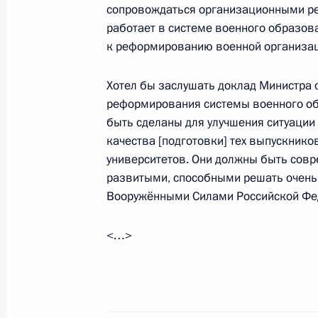
сопровождаться организационными ре
6 июля 2010 года, 19:00
работает в системе военного образов
к реформированию военной организац
Хотел бы заслушать доклад Министра 
Встреча с Секретарём Совета Безо
реформирования системы военного обр
Патрушевым и генеральным секре
быть сделаны для улучшения ситуации
Бордюжей
качества [подготовки] тех выпускнико
14 июня 2010 года, 20:00
университетов. Они должны быть сов
развитыми, способными решать очень 
Вооружёнными Силами Российской Фе
<…>
Встреча с военнослужащими Во
26 июля 2026 года