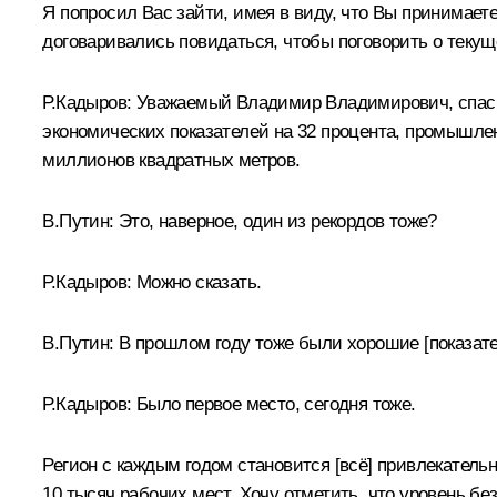
Я попросил Вас зайти, имея в виду, что Вы принимает
договаривались повидаться, чтобы поговорить о текущ
Р.Кадыров
: Уважаемый Владимир Владимирович, спасиб
экономических показателей на 32 процента, промышлен
миллионов квадратных метров.
В.Путин
: Это, наверное, один из рекордов тоже?
Р.Кадыров
: Можно сказать.
В.Путин
: В прошлом году тоже были хорошие [показате
Р.Кадыров
: Было первое место, сегодня тоже.
Регион с каждым годом становится [всё] привлекатель
10 тысяч рабочих мест. Хочу отметить, что уровень бе