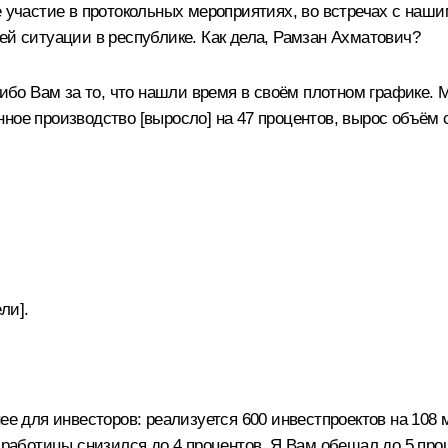
е участие в протокольных мероприятиях, во встречах с на
ей ситуации в республике. Как дела, Рамзан Ахматович?
о Вам за то, что нашли время в своём плотном графике. М
ное производство [выросло] на 47 процентов, вырос объём с
ли].
нее для инвесторов: реализуется 600 инвестпроектов на 108
зработицы снизился до 4 процентов. Я Вам обещал до 5 проц