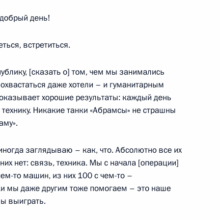
 Кадыровым
добрый день!
ться, встретиться.
публику, [сказать о] том, чем мы занимались
для системы общественного
Похвастаться даже хотели – и гуманитарным
оказывает хорошие результаты: каждый день
 технику. Никакие танки «Абрамсы» не страшны
аму».
 иногда заглядываю – как, что. Абсолютно все их
 Кадыровым
их нет: связь, техника. Мы с начала [операции]
ем-то машин, из них 100 с чем-то –
и мы даже другим тоже помогаем – это наше
ы выиграть.
ублики Рамзаном Кадыровым