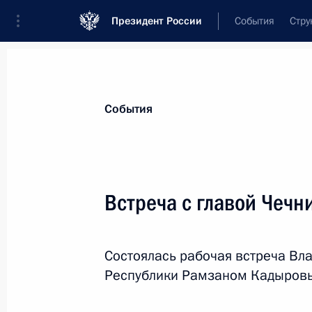
Президент России
События
Стру
Материалы по выбранной персоне
События
Кадыров
,
Рамзан
Ахматович
глава Чеченской Республики
Встреча с главой Чеч
Состоялась рабочая встреча Вл
Лента событий
Республики Рамзаном Кадыров