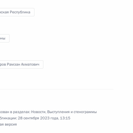
ой Республики Рамзаном
нская Республика
оны
 случаю открытия в Чечне
ров Рамзан Ахматович
Рамзаном Кадыровым
ован в разделах:
Новости
,
Выступления и стенограммы
бликации:
28 сентября 2023 года, 13:15
ая версия