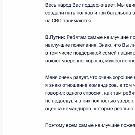
Весь народ Вас поддерживает. Мы еди
13 марта 2023 года, 13:50
создали пять полков и три батальона з
на СВО занимаются.
Встреча с главой Чечни Рамзаном
В.Путин:
Ребятам самые наилучшие по
25 ноября 2022 года, 20:55
наилучшие пожелания. Знаю, что Вы л
в том числе поддержкой семей наших 
воюют уверенно, хорошо, мужественно
Поздравление со 100-летием обра
Меня очень радует, что очень хорошие
Республики
я знаю отношение командиров, в том ч
6 сентября 2022 года, 14:30
говорил: одного спросил, как там ребя
не подведут, я в них полностью уверен.
оценка командиров, которые реально 
Мария Львова-Белова посетила Че
Поэтому всем самые наилучшие пожела
10 июня 2022 года, 20:00