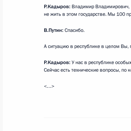
Р.Кадыров:
Владимир Владимирович, 
не жить в этом государстве. Мы 100 
Совещание о мерах социально-эко
регионов
В.Путин:
Спасибо.
16 марта 2022 года, 18:10
А ситуацию в республике в целом Вы, 
Р.Кадыров:
У нас в республике особы
Рабочая встреча с главой Чечни 
Сейчас есть технические вопросы, по 
2 февраля 2022 года, 23:50
<…>
Рабочая встреча с главой Чечни 
23 июня 2021 года, 17:00