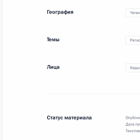
Рабочая встреча с главой Чеченск
География
Чече
Кадыровым
31 августа 2019 года, 13:50
Темы
Реги
Поздравление Рамзану Кадырову по
крупнейшей мечети Европы
Лица
Кады
23 августа 2019 года, 15:30
Рабочая встреча с Главой Чечни 
15 июня 2018 года, 19:50
Статус материала
Опублик
Дата пу
Текстов