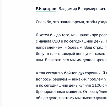
Встреча с главой Чечни Рамзаном
Р.Кадыров
:
Владимир Владимирович, 
23 февраля 2024 года, 16:00
Спасибо, что нашли время, чтобы увиде
Я хотел бы до того, как начать про рес
Передача регионам новой техники 
с начала СВО и по сегодняшний день. 
транспорта
направлением, и боевым. Ваш отряд п
20 ноября 2023 года, 19:10
берут в плен, каждый день уничтожают
нам. Я считаю, что мы им делали «рекл
А так сегодня у бойцов дух хороший. Я
Встреча с главой Чечни Рамзаном
вопросы решаем – никаких проблем у н
28 сентября 2023 года, 13:15
и по сегодняшний день купили 1100 с ч
бронированные машины. От республик
общее дело, поэтому мы вместе должн
Встреча с главой Чеченской Респ