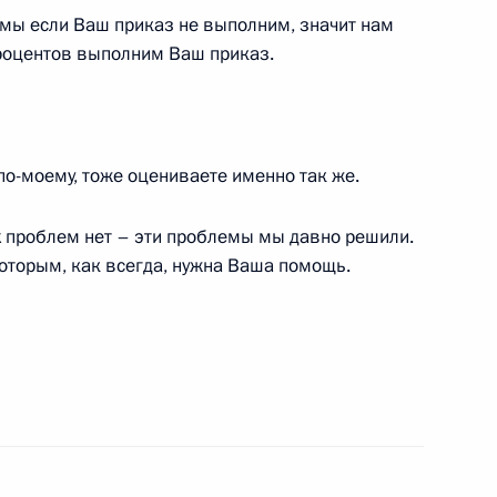
мы если Ваш приказ не выполним, значит нам
процентов выполним Ваш приказ.
номической поддержки
по-моему, тоже оцениваете именно так же.
х проблем нет – эти проблемы мы давно решили.
Рамзаном Кадыровым
которым, как всегда, нужна Ваша помощь.
Рамзаном Кадыровым