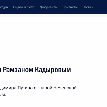
ктура
Видео и фото
Документы
Контакты
Поиск
Все персоны
ни Рамзаном Кадыровым
адимира Путина с главой Чеченской
Подписаться на ленту
ым.