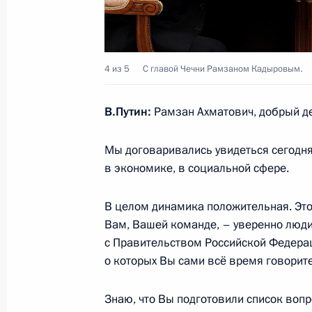
20 августа 2024 года, 22:45
Осмотр мечети имени пророка Исы
4 из 5
С главой Чечни Рамзаном Кадыровым.
20 августа 2024 года, 22:20
В.Путин:
Рамзан Ахматович, добрый д
Мы договаривались увидеться сегодня,
Поездка в Чеченскую Республику
в экономике, в социальной сфере.
20 августа 2024 года
В целом динамика положительная. Это
Вам, Вашей команде, – уверенно люд
с Правительством Российской Федераци
Владимир Путин прибыл в Чечню
о которых Вы сами всё время говорите
20 августа 2024 года, 20:50
Знаю, что Вы подготовили список вопр