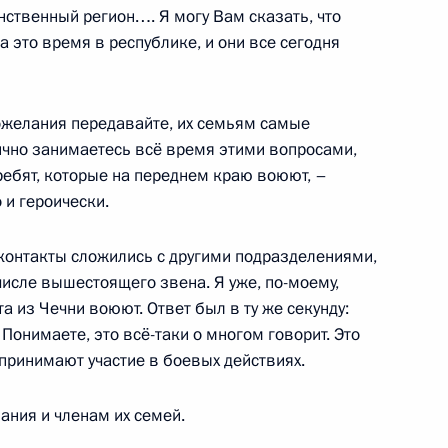
нственный регион…. Я могу Вам сказать, что
а это время в республике, и они все сегодня
 Кадыровым
желания передавайте, их семьям самые
ично занимаетесь всё время этими вопросами,
ребят, которые на переднем краю воюют, –
 и героически.
зования Чеченской
 контакты сложились с другими подразделениями,
исле вышестоящего звена. Я уже, по-моему,
та из Чечни воюют. Ответ был в ту же секунду:
 Понимаете, это всё-таки о многом говорит. Это
принимают участие в боевых действиях.
чню и Дагестан
ния и членам их семей.