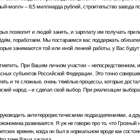
ный-молл» – 8,5 миллиарда рублей, строительство завода п
рых позволит и людей занять, и зарплату им получать прил
ойдём, поработаем. Мы постараемся вас поддержать обяза
орые занимаются той или иной линией работы, у Вас будут 
 и отметить. При Вашем личном участии – непосредственном,
асных субъектов Российской Федерации. Это точно совершен
олеть и те сложные, очень тяжёлые процессы, которые доста
нский народ – и сделал свой выбор. При реализации выбор
 руководить антитеррористическими подразделениями, а дру
ономика развивается. Я уж не говорю про то, что Грозный не
ветских времен, когда он был в нормальном вроде как сост
Это тоже Ваша заслуга.