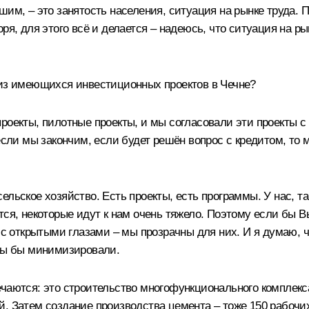
шим, – это занятость населения, ситуация на рынке труда. 
ря, для этого всё и делается – надеюсь, что ситуация на р
 из имеющихся инвестиционных проектов в Чечне?
роекты, пилотные проекты, и мы согласовали эти проекты 
если мы закончим, если будет решён вопрос с кредитом, то 
ельское хозяйство. Есть проекты, есть программы. У нас, т
тся, некоторые идут к нам очень тяжело. Поэтому если бы В
а с открытыми глазами – мы прозрачны для них. И я думаю, 
 мы бы минимизировали.
чаются: это строительство многофункционального комплекс
й. Затем создание производства цемента – тоже 150 рабочи