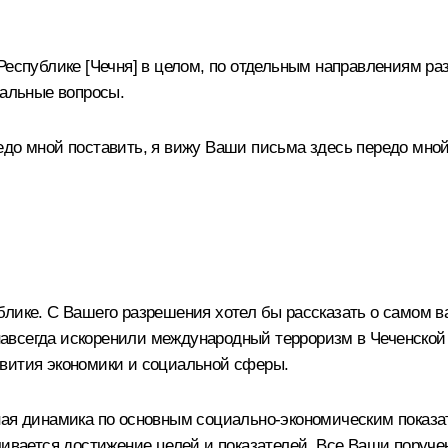
еспублике [Чечня] в целом, по отдельным направлениям ра
уальные вопросы.
едо мной поставить, я вижу Ваши письма здесь передо мной
блике. С Вашего разрешения хотел бы рассказать о самом в
авсегда искоренили международный терроризм в Чеченской 
звития экономики и социальной сферы.
ьная динамика по основным социально-экономическим показ
чивается достижение целей и показателей. Все Ваши поруч