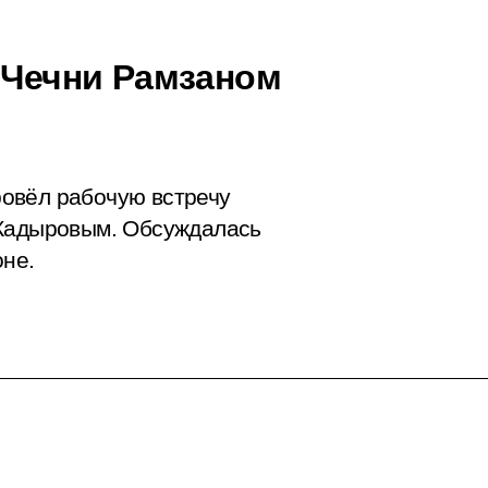
й Чечни Рамзаном
овёл рабочую встречу
 Кадыровым. Обсуждалась
оне.