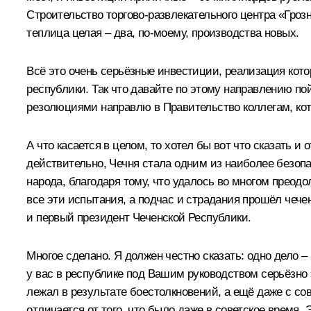
Строительство торгово-развлекательного центра «Гроз
теплица целая – два, по-моему, производства новых.
Всё это очень серьёзные инвестиции, реализация кото
республики. Так что давайте по этому направлению п
резолюциями направлю в Правительство коллегам, кот
А что касается в целом, то хотел бы вот что сказать
действительно, Чечня стала одним из наиболее безоп
народа, благодаря тому, что удалось во многом преод
все эти испытания, а подчас и страдания прошёл чече
и первый президент Чеченской Республики.
Многое сделано. Я должен честно сказать: одно дело –
у вас в республике под Вашим руководством серьёзно эк
лежал в результате боестолкновений, а ещё даже с со
отличается от того, что было даже в советское время. 