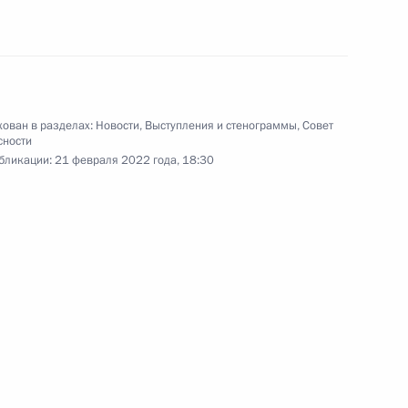
геем Лавровым
ых вопросов в районе
ован в разделах:
Новости
,
Выступления и стенограммы
,
Совет
сности
бликации:
21 февраля 2022 года, 18:30
ргеем Шойгу
геем Лавровым