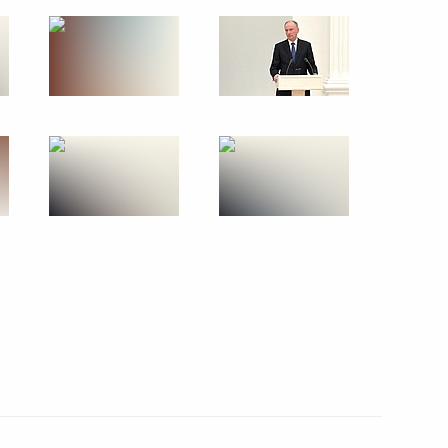
и
чении членов Правительства
ов служб
дел КНДР Цой Сон Хи