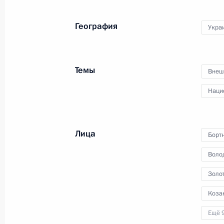
География
Укра
Совещание с постоянными членами
31 марта 2023 года, 14:15
Темы
Внеш
Наци
Мария Львова-Белова встретилась
2 февраля 2023 года, 20:00
Лица
Борт
Воло
Заседание Совета Безопасности
Золо
21 февраля 2022 года, 18:30
Коза
Ещё 