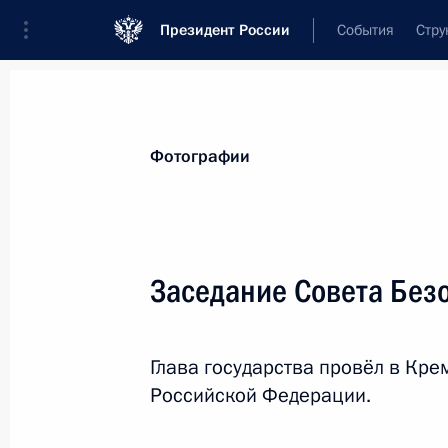
Президент России
События
Стру
Материалы по выбранной персоне
Фотографии
Лавров
,
Сергей
Викторович
Министр иностранных дел Российской
Заседание Совета Без
Глава государства провёл в Кр
Лента событий
Российской Федерации.