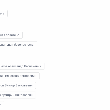
ина
 Совета Безопасности
няя политика
ональная безопасность
 с Сергеем Лавровым
ников Александр Васильевич
дин Вячеслав Викторович
тов Виктор Васильевич
к Дмитрий Николаевич
9