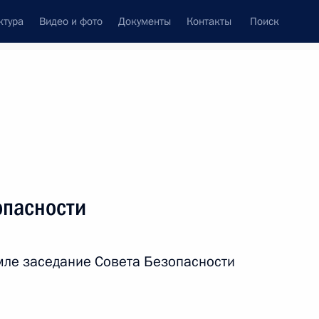
ктура
Видео и фото
Документы
Контакты
Поиск
Все персоны
 Федерации
опасности
емле заседание Совета Безопасности
Подписаться на ленту