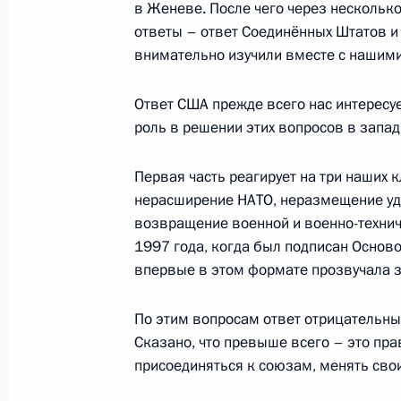
в Женеве. После чего через несколько
ответы – ответ Соединённых Штатов и
внимательно изучили вместе с нашим
Совещание с постоянными членами
Ответ США прежде всего нас интересует
31 марта 2023 года, 14:15
роль в решении этих вопросов в западн
Первая часть реагирует на три наших
Мария Львова-Белова встретилась
нерасширение НАТО, неразмещение уд
2 февраля 2023 года, 20:00
возвращение военной и военно-технич
1997 года, когда был подписан Основ
впервые в этом формате прозвучала з
Заседание Совета Безопасности
По этим вопросам ответ отрицательный
21 февраля 2022 года, 18:30
Сказано, что превыше всего – это пра
присоединяться к союзам, менять свои