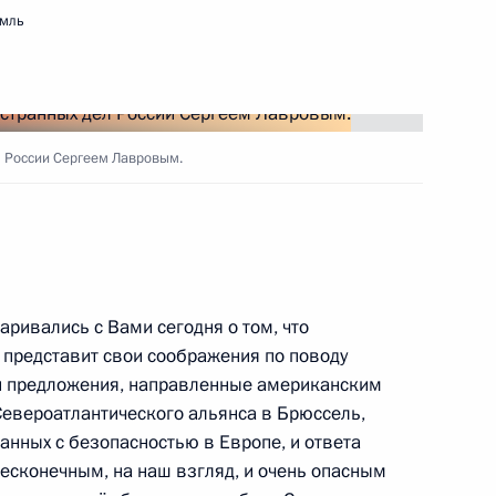
ва
емль
Святого апостола Андрея
л России Сергеем Лавровым.
рация лидеров «Группы
аривались с Вами сегодня о том, что
 представит свои соображения по поводу
ши предложения, направленные американским
Североатлантического альянса в Брюссель,
анных с безопасностью в Европе, и ответа
бесконечным, на наш взгляд, и очень опасным
дел КНДР Цой Сон Хи