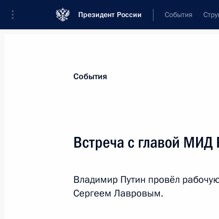
Президент России
События
Стру
Материалы по выбранной персоне
События
Лавров
,
Сергей
Викторович
Министр иностранных дел Российской
Встреча с главой МИД
Владимир Путин провёл рабочую
Лента событий
Сергеем Лавровым.