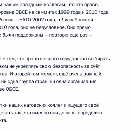
геем Лавровым
 нашим западным коллегам, что это право,
ровне ОБСЕ на саммитах 1999 года и 2010 года,
оссия – НАТО 2002 года, в Лиссабонской
10 года, оно не безусловное. Оно прямо
е были поддержаны – повторю ещё раз –
ых вопросов в районе
я в том, что право каждого государства выбирать
вом не укреплять свою безопасность за счёт
тва. И второй там момент, ещё очень важный,
, ни одна группа стран, ни одна организация
ргеем Шойгу
ве ОБСЕ.
ки наших натовских коллег и ищущего своё
елать так, что именно они должны определять
та.
геем Лавровым