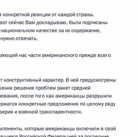
 конкретной реакции от каждой страны,
я вот сейчас Вам докладываю, были подписаны
отра парка на месте
 национальном качестве за их содержание,
Кремля
 нужно отвечать.
оряющей нас части американского прежде всего
ном Керри
ит конструктивный характер. В ней предусмотрены
шении решения проблем ракет средней
ования, после того как американцы разрушили
ержатся конкретные предложения по целому ряду
а «Победа»
верия и военной транспарентности.
компоненты, которые американцы включили в свой
авшиеся Российской Федерацией за последние