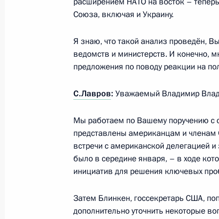
расширением НАТО на восток – теперь
Союза, включая и Украину.
4 ноября 2024 года, 17:50
Я знаю, что такой анализ проведён, Вы
ведомств и министерств. И конечно, м
Встреча с руководством МИД Росси
предложения по поводу реакции на по
14 июня 2024 года, 13:35
С.Лавров
:
Уважаемый Владимир Влад
Мы работаем по Вашему поручению с 
Президент подписал указы о назна
представлены американцам и членам 
Российской Федерации и директор
встречи с американской делегацией и 
14 мая 2024 года, 21:25
было в середине января, – в ходе ко
инициатив для решения ключевых про
Встреча с Министром иностранных 
Затем Блинкен, госсекретарь США, поп
дополнительно уточнить некоторые воп
16 января 2024 года, 20:30