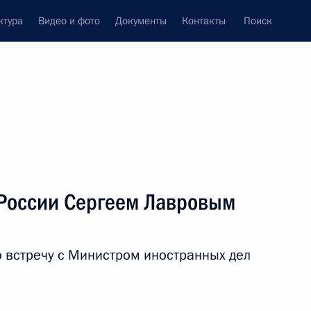
ктура
Видео и фото
Документы
Контакты
Поиск
Все персоны
 Федерации
 России Сергеем Лавровым
 встречу с Министром иностранных дел
Подписаться на ленту