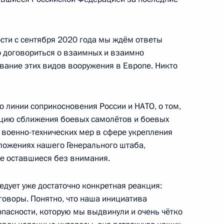
сти с сентября 2020 года мы ждём ответы
о договориться о взаимных и взаимно
ание этих видов вооружения в Европе. Никто
енно-Морского Флота
по линии соприкосновения России и НАТО, о том,
нцию сближения боевых самолётов и боевых
х военно-технических мер в сфере укрепления
ложениях нашего Генерального штаба,
же оставшиеся без внимания.
ные
Официальные
Правовая и
едует уже достаточно конкретная реакция:
сетевые ресурсы
техническая
ссии
Президента России
информация
говоры. Понятно, что наша инициатива
опасности, которую мы выдвинули и очень чётко
MAX
О портале