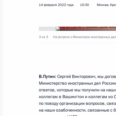
Совещание с членами Правительст
14 февраля 2022 года
15:30
Москва, Кр
4 июня 2025 года, 17:30
Сергей Лавров награждён орденом 
3 из 3
На встрече с Министром иностранных де
Первозванного
21 марта 2025 года, 09:00
Принята Рио-де-Жанейрская декла
В.Путин:
Сергей Викторович, мы догов
двадцати»
Министерство иностранных дел России
ответов, которые мы получили на на
19 ноября 2024 года, 17:00
коллегам в Вашингтон и коллегам из 
по поводу организации вопросов, связ
на наши озабоченности, связанные с 
Встреча с Министром иностранных 