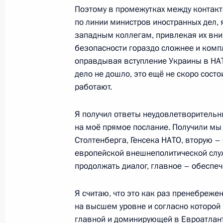
10 февраля 2017 года, 13:55
Поэтому в промежутках между контакта
по линии министров иностранных дел,
западным коллегам, привлекая их вним
Встреча с Министром обороны Сер
безопасности гораздо сложнее и комп
иностранных дел Сергеем Лавровы
оправдывая вступление Украины в НАТО
дело не дошло, это ещё не скоро состо
29 декабря 2016 года, 14:20
работают.
Я получил ответы неудовлетворительны
Совещание с Сергеем Лавровым, 
на моё прямое послание. Получили мы
и Александром Бортниковым
Столтенберга, Генсека НАТО, вторую –
европейской внешнеполитической служ
19 декабря 2016 года, 22:45
продолжать диалог, главное – обеспе
Я считаю, что это как раз пренебреже
Совещание с постоянными членами
на высшем уровне и согласно которой 
11 августа 2016 года, 10:40
главной и доминирующей в Евроатлан