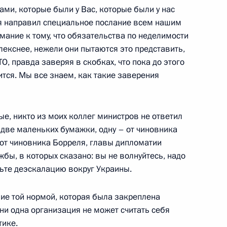
ми, которые были у Вас, которые были у нас
 я направил специальное послание всем нашим
ание к тому, что обязательства по неделимости
геем Шойгу и Министром
лекснее, нежели они пытаются это представить,
м
, правда заверяя в скобках, что пока до этого
ится. Мы все знаем, как такие заверения
е, никто из моих коллег министров не ответил
Сергеем Нарышкиным
 две маленьких бумажки, одну – от чиновника
 от чиновника Борреля, главы дипломатии
бы, в которых сказано: вы не волнуйтесь, надо
чьте деэскалацию вокруг Украины.
ние той нормой, которая была закреплена
 Совета Безопасности
ни одна организация не может считать себя
тике.