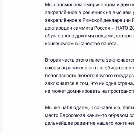
Встреча с главой МИД России Сер
Мы напоминаем американцам и другим
закреплённое в решениях на высшем у
14 февраля 2022 года, 15:30
закреплённое в Римской декларации Р
декларации саммита Россия – НАТО 20
обусловлено другими вещами, которы
Совещание по решению гуманитарн
консенсусом в качестве пакета.
Нагорного Карабаха
Вторая часть этого пакета заключаетс
13 ноября 2020 года, 17:15
союзы ограничено его же обязательст
безопасности любого другого государс
заключается в том, что ни одна страна
Встреча с Сергеем Лавровым и Се
не может доминировать на пространст
2 февраля 2019 года, 12:00
Мы же наблюдаем, к сожалению, попыт
место Евросоюза каким-то образом сд
дальнейшее развитие нашего континен
Встреча с главой МИД России Сер