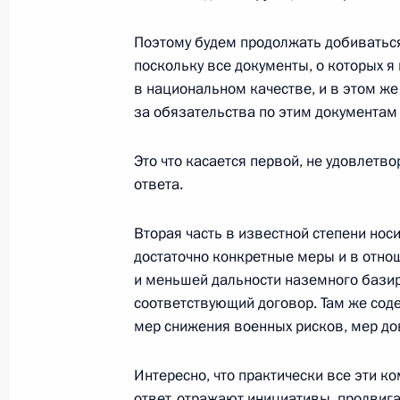
Поэтому будем продолжать добиваться
поскольку все документы, о которых 
Перечень поручений по итогам осм
в национальном качестве, и в этом же
демонтированного 14-го корпуса 
за обязательства по этим документам
1 августа 2016 года, 09:00
Это что касается первой, не удовлетв
ответа.
Встреча с госсекретарём США Джо
Вторая часть в известной степени нос
14 июля 2016 года, 22:10
достаточно конкретные меры и в отно
и меньшей дальности наземного базир
соответствующий договор. Там же сод
Заседание Российского оргкомитет
мер снижения военных рисков, мер до
5 апреля 2016 года, 14:25
Интересно, что практически все эти 
ответ, отражают инициативы, продвиг