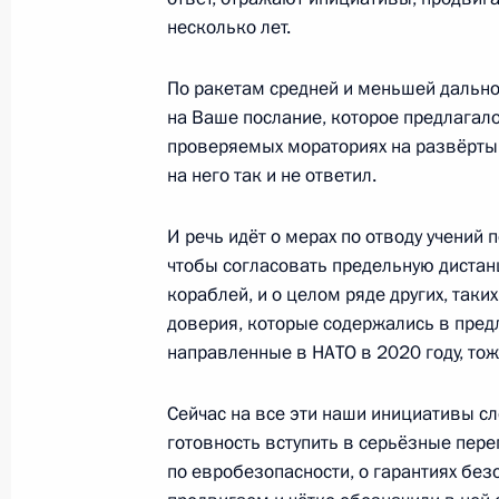
несколько лет.
По ракетам средней и меньшей дально
на Ваше послание, которое предлагал
проверяемых мораториях на развёртыв
на него так и не ответил.
Встреча с военнослужащими Во
И речь идёт о мерах по отводу учений 
26 июля 2026 года
чтобы согласовать предельную диста
кораблей, и о целом ряде других, таки
доверия, которые содержались в пред
направленные в НАТО в 2020 году, то
Разделы сайта
Информацион
Сейчас на все эти наши инициативы сл
Президента
ресурсы
России
Президента Ро
готовность вступить в серьёзные пере
по евробезопасности, о гарантиях без
События
Президент России