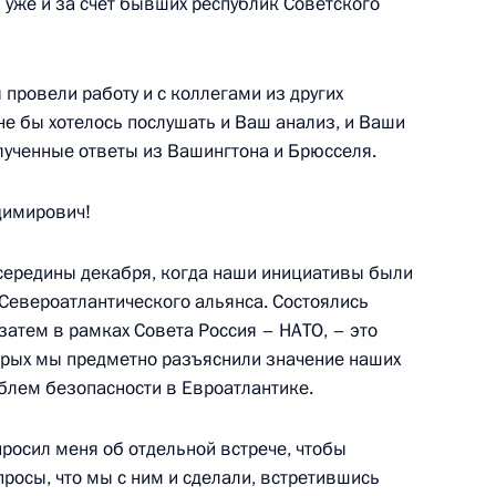
 уже и за счёт бывших республик Советского
 провели работу и с коллегами из других
не бы хотелось послушать и Ваш анализ, и Ваши
и
лученные ответы из Вашингтона и Брюсселя.
имирович!
середины декабря, когда наши инициативы были
чении членов Правительства
Североатлантического альянса. Состоялись
ов служб
затем в рамках Совета Россия – НАТО, – это
торых мы предметно разъяснили значение наших
блем безопасности в Евроатлантике.
дел КНДР Цой Сон Хи
росил меня об отдельной встрече, чтобы
росы, что мы с ним и сделали, встретившись