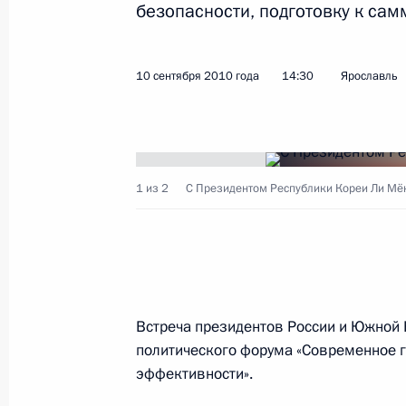
безопасности, подготовку к самм
Встреча с Президентом Республики
8 сентября 2012 года, 04:50
10 сентября 2010 года
14:30
Ярославль
Встреча с Президентом Кореи Ли 
26 марта 2012 года, 11:00
1 из 2
С Президентом Республики Кореи Ли Мё
Телефонный разговор с Президент
Баком
19 декабря 2011 года, 14:00
Встреча президентов России и Южной 
политического форума «Современное г
эффективности».
Начало российско-корейских перег