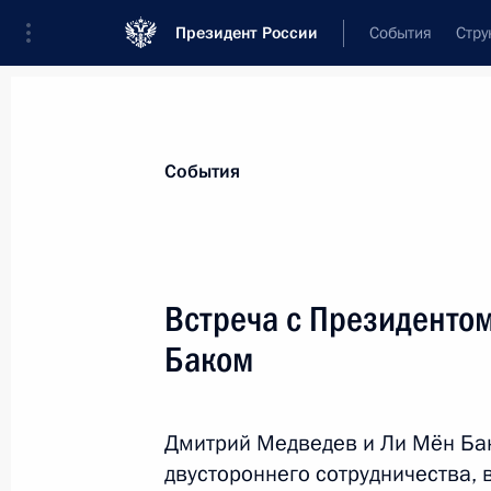
Президент России
События
Стру
Материалы по выбранной персоне
События
Ли
,
Мён Бак
Встреча с Президенто
Баком
Лента событий
Дмитрий Медведев и Ли Мён Ба
двустороннего сотрудничества,