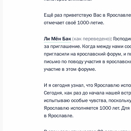
Ещё раз приветствую Вас в Ярославле
Гражданские общества России и Ко
отмечает своё 1000-летие.
заметный вклад в развитие межго
10 ноября 2010 года, 13:30
Ли Мён Бак
(как переведено)
: Господ
за приглашение. Когда между нами со
пригласили на ярославский форум, и 
Официальный визит в Республику К
письмо по поводу участия в ярославск
участие в этом форуме.
10 ноября 2010 года, 11:30
И я сегодня узнал, что Ярославлю исп
Сегодня, как раз до начала нашей вст
Встреча с Президентом Республики
испытываю особые чувства, поскольку 
Ярославлю исполняется 1000 лет. Для
10 сентября 2010 года, 14:30
в Ярославле.