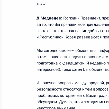
2 ноября 2011 года, 14:00
* * *
Д.Медведев:
Господин Президент, пре
Форум «Диалог Россия – Республик
за то, что Вы приняли моё приглашени
считаю, что это знак наших добрых от
2 ноября 2011 года, 13:00
и Республикой Корея развиваются по
Мы сегодня сможем обменяться инфор
Дмитрий Медведев встретится с Пр
о том, какие есть заделы в экономике и
Корея Ли Мён Баком
подготовка к «двадцатке». Я недавно п
интересное!), тоже хотел бы обменять
24 октября 2011 года, 10:00
И конечно, вопросы международной, р
безопасности относятся к тем вопроса
Соболезнования Президенту Респу
проблемам, которые мы с Вами тради
28 июля 2011 года, 18:30
обсуждаем. Думаю, что и сегодня мы 
некоторое внимание.