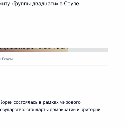
иту «Группы двадцати» в Сеуле.
 Корея Ли Мён Баком
Мён Баком
н Баком.
ом Республики Корея Ли Мён
Кореи состоялась в рамках мирового
осударство: стандарты демократии и критерии
оворов