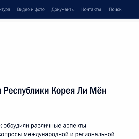
ктура
Видео и фото
Документы
Контакты
Поиск
Все персоны
м Республики Корея Ли Мён
Подписаться на ленту
к обсудили различные аспекты
 вопросы международной и региональной