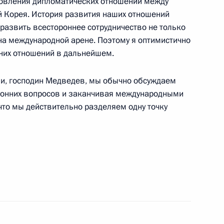
ановления дипломатических отношений между
ом Республики Корея Ли Мён
 Корея. История развития наших отношений
ь развить всестороннее сотрудничество не только
 на международной арене. Поэтому я оптимистично
них отношений в дальнейшем.
ми, господин Медведев, мы обычно обсуждаем
 Корея Ли Мён Баком
оронних вопросов и заканчивая международными
что мы действительно разделяем одну точку
ом Республики Корея Ли Мён
оссийско-южнокорейских