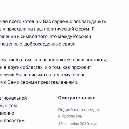
жде всего хотел бы Вас сердечно поблагодарить
а Корея»
е и приехали на наш политический форум. Я
ношений и символ того, что между Россией
лноценные, добросердечные связи.
мацией о том, как развиваются наши контакты,
езидентом Республики
 в других областях, и о том, как проходит
олучил Ваше письмо на эту тему (очень
ся с Вами своими представлениями.
Смотрите также
егиональной
м, к тем
блики Корея Ли Мён Баку
Подробнее о поездке
ционно
в Ярославль
им посвятим
10 сентября 2010 года