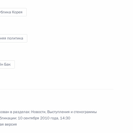
ублика Корея
няя политика
едведева с Президентом
ён Бак
переговоров в расширенном
ован в разделах:
Новости
,
Выступления и стенограммы
бликации:
10 сентября 2010 года, 14:30
ая версия