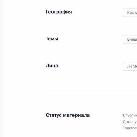
переговоров
География
Респ
29 сентября 2008 года, 17:00
Темы
Внеш
Состоялись переговоры Дмитрия М
Республики Корея Ли Мён Баком
29 сентября 2008 года, 16:10
Лица
Ли М
Начало российско-южнокорейских 
составе
29 сентября 2008 года, 15:40
Статус материала
Опублик
Дата пу
Текстов