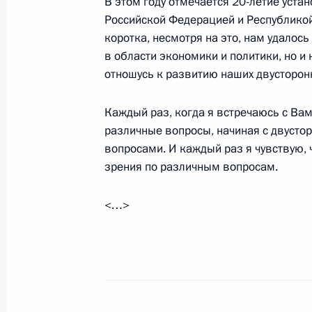
В этом году отмечается 20-летие уст
Телефонный разговор с Президент
Российской Федерацией и Республикой
Баком
коротка, несмотря на это, нам удалос
25 мая 2010 года, 14:40
в области экономики и политики, но и
отношусь к развитию наших двусторон
Каждый раз, когда я встречаюсь с Ва
Встреча с Президентом Республики
различные вопросы, начиная с двуст
9 июля 2009 года, 22:30
вопросами. И каждый раз я чувствую, 
зрения по различным вопросам.
Телефонный разговор с Президент
<…>
Баком
27 мая 2009 года, 14:00
Заявления для прессы по итогам р