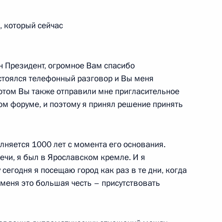
, который сейчас
реи способны внести
сударственных отношений
ин Президент, огромное Вам спасибо
стоялся телефонный разговор и Вы меня
потом Вы также отправили мне пригласительное
орея
ом форуме, и поэтому я принял решение принять
олняется 1000 лет с момента его основания.
речи, я был в Ярославском кремле. И я
 Корея Ли Мён Баком
сегодня я посещаю город как раз в те дни, когда
 меня это большая честь – присутствовать