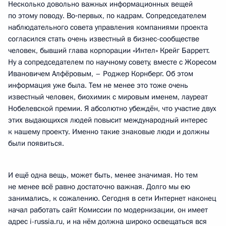
Несколько довольно важных информационных вещей
по этому поводу. Во‑первых, по кадрам. Сопредседателем
наблюдательного совета управления компаниями проекта
согласился стать очень известный в бизнес-сообществе
человек, бывший глава корпорации «Интел» Крейг Барретт.
Ну а сопредседателем по научному совету, вместе с Жоресом
Ивановичем Алфёровым, – Роджер Корнберг. Об этом
информация уже была. Тем не менее это тоже очень
известный человек, биохимик с мировым именем, лауреат
Нобелевской премии. Я абсолютно убеждён, что участие двух
этих выдающихся людей повысит международный интерес
к нашему проекту. Именно такие знаковые люди и должны
были появиться.
И ещё одна вещь, может быть, менее значимая. Но тем
не менее всё равно достаточно важная. Долго мы ею
занимались, к сожалению. Сегодня в сети Интернет наконец
начал работать сайт Комиссии по модернизации, он имеет
адрес i-russia.ru, и на нём должна широко освещаться вся