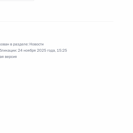
ом Турции Реджепом Тайипом
ован в разделе:
Новости
бликации:
24 ноября 2025 года, 15:25
ая версия
ом Турции Реджепом Тайипом