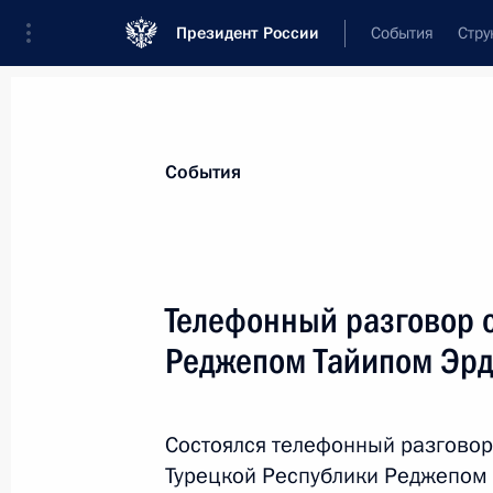
Президент России
События
Стру
Материалы по выбранной персоне
События
Эрдоган
,
Реджеп Тайип
Президент Турецкой Республики
Телефонный разговор 
Реджепом Тайипом Эр
Лента событий
Состоялся телефонный разговор
Турецкой Республики Реджепом