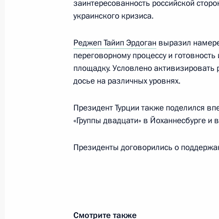
заинтересованность российской стор
Эрдоганом
украинского кризиса.
7 октября 2025 года, 16:55
Реджеп Тайип Эрдоган
выразил намере
переговорному процессу и готовность 
площадку. Условлено активизировать 
Встреча с Президентом Турции Ре
досье на различных уровнях.
1 сентября 2025 года, 10:40
Президент Турции также поделился вп
«Группы двадцати» в Йоханнесбурге и в
Телефонный разговор с Президент
Президенты договорились о поддержан
Эрдоганом
20 августа 2025 года, 13:30
Телефонный разговор с Президент
Смотрите также