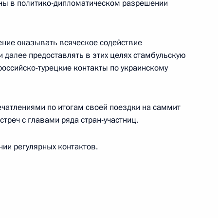
оны в политико-дипломатическом разрешении
ние оказывать всяческое содействие
и далее предоставлять в этих целях стамбульскую
российско-турецкие контакты по украинскому
джепом Тайипом Эрдоганом
ечатлениями по итогам своей поездки на саммит
стреч с главами ряда стран-участниц.
ом Турции Реджепом Тайипом
ии регулярных контактов.
ом Турции Реджепом Тайипом