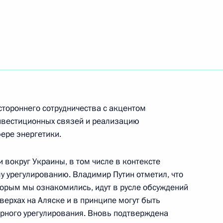
ом Турции Реджепом Тайипом
джепом Тайипом Эрдоганом
стороннего сотрудничества с акцентом
нвестиционных связей и реализацию
ере энергетики.
ом Турции Реджепом Тайипом
вокруг Украины, в том числе в контексте
 урегулированию. Владимир Путин отметил, что
торым мы ознакомились, идут в русле обсуждений
верхах на Аляске и в принципе могут быть
рного урегулирования. Вновь подтверждена
ом Турции Реджепом Тайипом