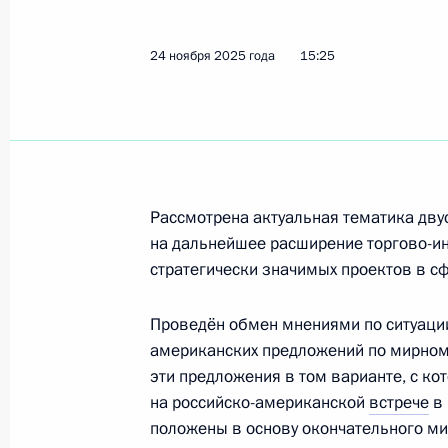
Телефонный разговор с Президент
Эрдоганом
24 ноября 2025 года
15:25
3 апреля 2026 года, 17:30
Встреча с Президентом Турции Ре
12 декабря 2025 года, 13:30
Рассмотрена актуальная тематика дву
на дальнейшее расширение торгово-и
стратегически значимых проектов в сф
Телефонный разговор с Президент
Эрдоганом
Проведён обмен мнениями по ситуации 
американских предложений по мирному
24 ноября 2025 года, 15:25
эти предложения в том варианте, с ко
на российско-американской
встрече
в 
положены в основу окончательного ми
Телефонный разговор с Президент