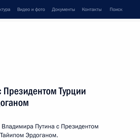
ктура
Видео и фото
Документы
Контакты
Поиск
Все персоны
с Президентом Турции
доганом
Подписаться на ленту
 Владимира Путина с Президентом
 Тайипом Эрдоганом.