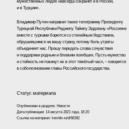
мужественных людях навсегда сохранят и в России,
и в Турции».
Владимир Путин направил также телеграмму Президенту
Турецкой Республики
Реджепу Тайипу Эрдогану
. «Россияне
вместе с турками борются со стихийным бедствием,
обрушившимся на вашу страну, потому боль утраты
объединяет нас. Прошу передать слова сочувствия
и поддержки родным и близким погибших. Пусть мужество
и стойкость не покинут их в этот тяжёлый час», – говорится
в соболезновании главы Российского государства.
Статус материала
Опубликован в разделе:
Новости
Дата публикации:
14 августа 2021 года, 18:20
Ссылка на материал:
kremlin.ru/d/66382