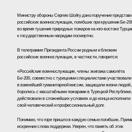
Министру обороны
Сергею Шойгу
дано поручение представ
российских военнослужащих, погибших при крушении Бе-20
во время тушения природных пожаров на юго-востоке Турци
к государственным наградам посмертно.
В телеграмме Президента России родным и близким
российских военнослужащих, в частности, говорится:
«Российские военнослужащие, члены экипажа самолёта
Бе-200, совместно с турецкими специалистами участвовали
в важнейшей гуманитарной миссии, защищали жизни людей,
боролись с масштабными пожарами в Турецкой Республике,
действовали в сложнейших условиях и до конца исполнили
свой человеческий и профессиональный долг.
Понимаю, что горе пришло в каждую семью погибших. Прим
искренние слова поддержки. Уверен, что память об этих