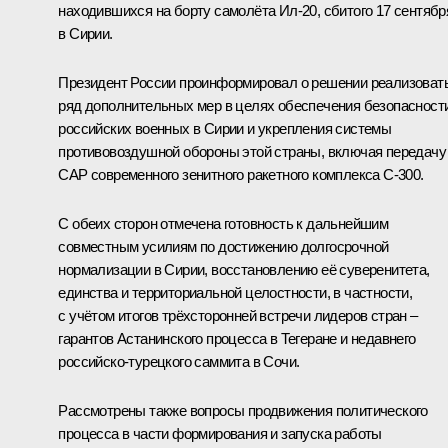
находившихся на борту самолёта Ил-20, сбитого 17 сентябр
в Сирии.
Президент России проинформировал о решении реализоват
ряд дополнительных мер в целях обеспечения безопасност
российских военных в Сирии и укрепления системы
противовоздушной обороны этой страны, включая передачу
САР современного зенитного ракетного комплекса С-300.
С обеих сторон отмечена готовность к дальнейшим
совместным усилиям по достижению долгосрочной
нормализации в Сирии, восстановлению её суверенитета,
единства и территориальной целостности, в частности,
с учётом итогов трёхсторонней
встречи
лидеров стран –
гарантов Астанинского процесса в Тегеране и недавнего
российско-турецкого
саммита
в Сочи.
Рассмотрены также вопросы продвижения политического
процесса в части формирования и запуска работы