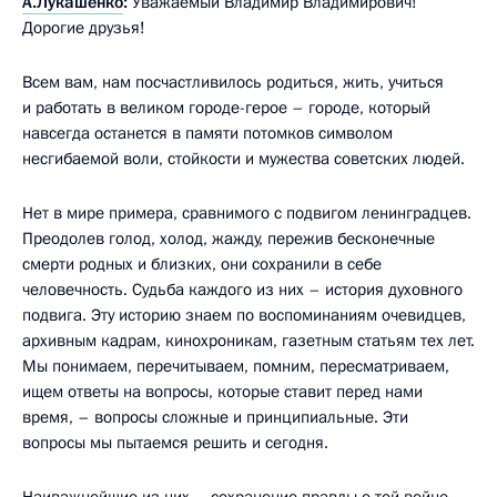
А.Лукашенко
:
Уважаемый Владимир Владимирович!
Дорогие друзья!
Всем вам, нам посчастливилось родиться, жить, учиться
и работать в великом городе-герое – городе, который
навсегда останется в памяти потомков символом
несгибаемой воли, стойкости и мужества советских людей.
Нет в мире примера, сравнимого с подвигом ленинградцев.
Преодолев голод, холод, жажду, пережив бесконечные
смерти родных и близких, они сохранили в себе
человечность. Судьба каждого из них – история духовного
подвига. Эту историю знаем по воспоминаниям очевидцев,
архивным кадрам, кинохроникам, газетным статьям тех лет.
Мы понимаем, перечитываем, помним, пересматриваем,
ищем ответы на вопросы, которые ставит перед нами
время, – вопросы сложные и принципиальные. Эти
вопросы мы пытаемся решить и сегодня.
Наиважнейшие из них – сохранение правды о той войне.