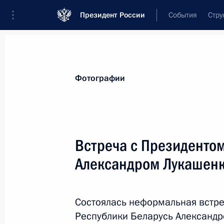
Президент России
События
Стру
Материалы по выбранной персоне
Фотографии
Лукашенко
,
Александр
Григорьевич
Президент Республики Беларусь
Встреча с Президентом
Александром Лукашен
Лента событий
Состоялась неформальная встре
Республики Беларусь Александ