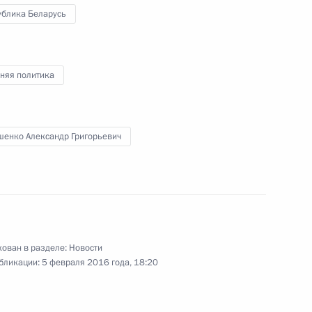
ублика Беларусь
ние III Форума регионов
няя политика
экономического совета
шенко Александр Григорьевич
йского экономического
ован в разделе:
Новости
бликации:
5 февраля 2016 года, 18:20