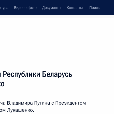
ктура
Видео и фото
Документы
Контакты
Поиск
Все персоны
 Республики Беларусь
ко
Подписаться на ленту
ча Владимира Путина с Президентом
ром Лукашенко.