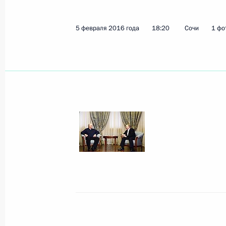
Показа
5 февраля 2016 года
18:20
Сочи
1 фо
Посещение выставки «Белагро-201
8 июня 2016 года, 19:10
III Форум регионов России и Белор
8 июня 2016 года, 18:10
Российско-белорусские переговоры
8 июня 2016 года, 15:15