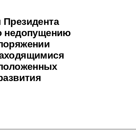
 Президента
по недопущению
споряжении
находящимися
сположенных
развития