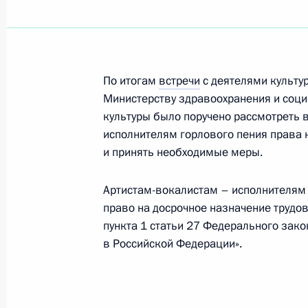
Об исполнении поручения Президен
театральным организациям
22 февраля 2012 года, 15:40
По итогам
встречи
с деятелями культу
Министерству здравоохранения и соци
Об исполнении поручения Президе
культуры было поручено рассмотреть 
формирования государственных (м
исполнителям горлового пения права 
и принять необходимые меры.
учреждений культуры
27 января 2012 года, 20:45
Артистам-вокалистам – исполнителям
право на досрочное назначение трудов
пункта 1 статьи 27 Федерального зако
Об исполнении поручения Президен
в Российской Федерации».
в развитии и поддержке современно
24 января 2012 года, 18:50