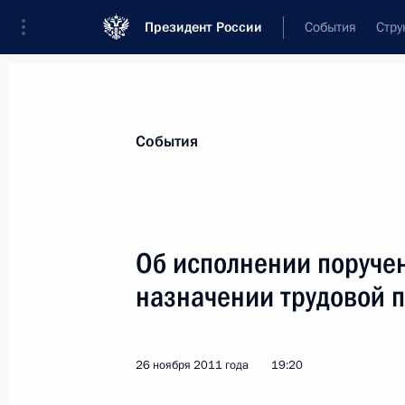
Президент России
События
Стру
Материалы по выбранной персоне
События
Авдеев
,
Александр
Алексеевич
Об исполнении поруче
назначении трудовой 
Лента событий
26 ноября 2011 года
19:20