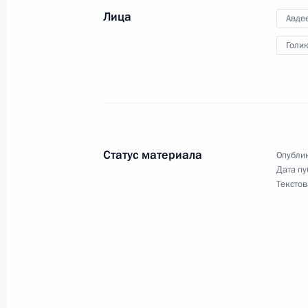
Лица
21 сентября 2011 года, 11:00
Авде
Голи
Об исполнении поручения Президен
молодых драматургов и режиссёро
8 августа 2011 года, 17:00
Статус материала
Опублик
Дата пу
Об исполнении поручения Президе
Текстов
результатов творческой деятельнос
Интернет
26 июля 2011 года, 17:30