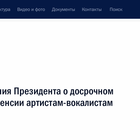
ктура
Видео и фото
Документы
Контакты
Поиск
Все персоны
ния Президента о досрочном
пенсии артистам-вокалистам
Подписаться на ленту