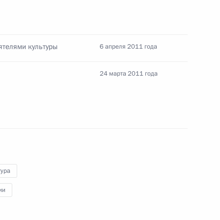
нта по совершенствованию
ретендующих
еятелями культуры
6 апреля 2011 года
24 марта 2011 года
нта о досрочном назначении
там
тура
нта о привлечении
ии
 программах социальной