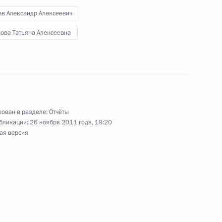
ев Александр Алексеевич
кова Татьяна Алексеевна
та по поддержке проектов
в
ован в разделе:
Отчёты
бликации:
26 ноября 2011 года, 19:20
нта, касающегося охраны
ая версия
ти, используемых в сети