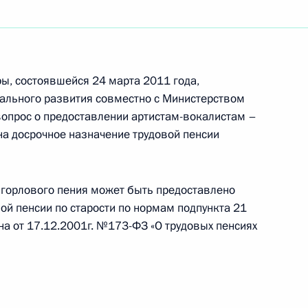
та об учреждении грантов
ры, состоявшейся 24 марта 2011 года,
ального развития совместно с Министерством
нта, касающегося
вопрос о предоставлении артистам-вокалистам –
униципальных) заданий для
на досрочное назначение трудовой пенсии
 горлового пения может быть предоставлено
ой пенсии по старости по нормам подпункта 21
на от 17.12.2001г. №173-ФЗ «О трудовых пенсиях
та по оказанию содействия
го отечественного искусства