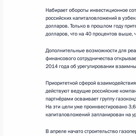
10 декабря 2014 года, 15:00
Набирает обороты инвестиционное сот
российских капиталовложений в узбе
долларов. Только в прошлом году прит
Начало встречи с Президентом Уз
долларов, что на 40 процентов выше, ч
Каримовым
Дополнительные возможности для реа
10 декабря 2014 года, 11:50
финансового сотрудничества открывае
2014 года об урегулировании взаимны
Саммит Содружества Независимых 
Приоритетной сферой взаимодействия 
10 октября 2014 года, 14:45
действуют ведущие российские компан
партнёрами осваивает группу газокон
На эти цели уже проинвестировано 3,
капиталовложений запланирован на у
Встреча с Президентом Узбекиста
11 сентября 2014 года, 18:00
В апреле начато строительство газоп