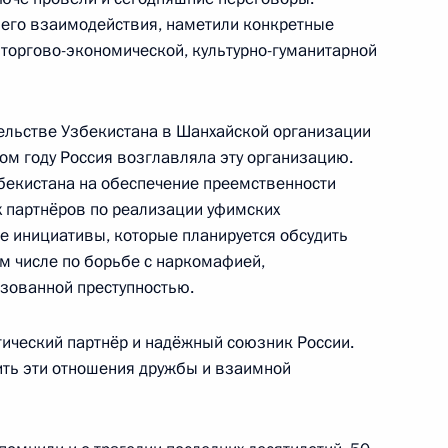
его взаимодействия, наметили конкретные
 торгово-экономической, культурно-гуманитарной
тана Исламу Каримову с Днём
ельстве Узбекистана в Шанхайской организации
ом году Россия возглавляла эту организацию.
збекистана на обеспечение преемственности
х партнёров по реализации уфимских
 инициативы, которые планируется обсудить
ом числе по борьбе с наркомафией,
 государств – участников
зованной преступностью.
чества в расширенном
гический партнёр и надёжный союзник России.
ить эти отношения дружбы и взаимной
на Исламом Каримовым