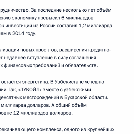
рудничество. За последние несколько лет объём
кскую экономику превысил 6 миллиардов
ок инвестиций из России составил 1,2 миллиарда
бекистана Исламом
ем в 2014 году.
лизации новых проектов, расширения кредитно-
т недавнее вступление в силу соглашения
х финансовых требований и обязательств.
Государств
остаётся энергетика. В Узбекистане успешно
ии. Так, «ЛУКОЙЛ» вместе с узбекскими
денсатных месторождений в Бухарской области.
6 миллиарда долларов. А общий объём
ровне 12 миллиардов долларов.
на Исламом Каримовым
ерекачивающего комплекса, одного из крупнейших