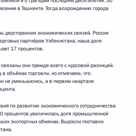
омнили и о трагедии последних десятилетий. 50
ясение в Ташкенте. Тогда возрождению города
ь двусторонних экономических связей. Россия
победой на выборах
орговых партнёров Узбекистана, наша доля
ает 17 процентов.
 связаны они прежде всего с курсовой разницей.
 в объёмах торговли, но отмечаем, что
и не уменьшились, а в первом квартале
ом Узбекистана Исламом
оцента.
вий по развитию экономического сотрудничества
30 процентов увеличилась доля промышленной
аших экспортных обменах. Выросли поставки
оры
тана.