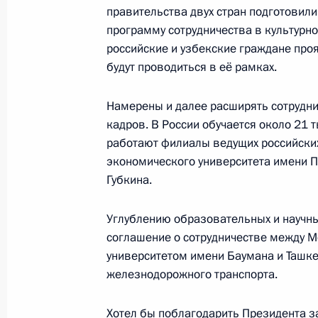
правительства двух стран подготовил
15 апреля 2013 года, 17:00
программу сотрудничества в культурно
российские и узбекские граждане про
будут проводиться в её рамках.
Показа
Намерены и далее расширять сотрудни
кадров. В России обучается около 21 
работают филиалы ведущих российских
экономического университета имени П
Губкина.
Встреча с военнослужащими Во
26 июля 2026 года
Углублению образовательных и научны
соглашение о сотрудничестве между 
университетом имени Баумана и Ташк
железнодорожного транспорта.
Разделы сайта
Информацион
Хотел бы поблагодарить Президента з