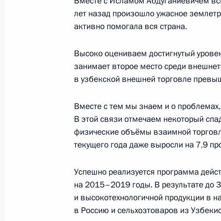
Вместе с Исламом Абдуганиевичем всп
лет назад произошло ужасное землетр
10 июля 2015 года, 09:30
активно помогала вся страна.
Высоко оцениваем достигнутый уровен
Поздравление Исламу Каримову с 
занимает второе место среди внешнет
Президента Узбекистана
в узбекской внешней торговле превыш
30 марта 2015 года, 14:35
Вместе с тем мы знаем и о проблемах,
В этой связи отмечаем некоторый спад
физические объёмы взаимной торговл
Телефонный разговор с Президент
текущего года даже выросли на 7,9 пр
Каримовым
13 декабря 2014 года, 21:10
Успешно реализуется программа дейст
на 2015–2019 годы. В результате до 
и высокотехнологичной продукции в н
Российско-узбекистанские перегов
в Россию и сельхозтоваров из Узбекис