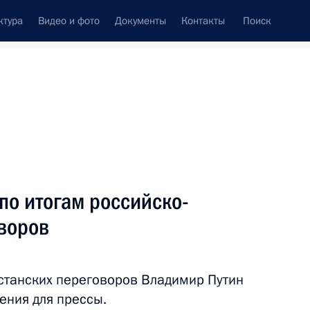
ктура
Видео и фото
Документы
Контакты
Поиск
Все персоны
по итогам российско-
оворов
Подписаться на ленту
станских переговоров Владимир Путин
ения для прессы.