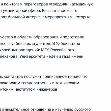
и и по итогам переговоров утвердили насыщенную
-гуманитарной сфере. Рассчитываем, что
явят большой интерес к мероприятиям, которые
ть предыдущие материалы
чество в области образования и подготовки
тысячи узбекских студентов. В Узбекистане
 учебных заведений: МГУ, Российского
леханова, Университета нефти и газа имени
енно-Морского Флота
х контактов послужит подписанное только что
Московским государственным техническим
ентским институтом инженеров
ные
Официальные
Правовая и
а внимательное отношение к изучению русского