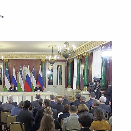
й Президента Узбекистана
ль
всем гражданам Узбекистана
я независимости страны
на Исламом Каримовым
ссийско-узбекистанских