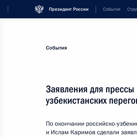
Президент России
События
Стру
Материалы по выбранной персоне
События
Каримов
,
Ислам
Абдуганиевич
Заявления для прессы 
узбекистанских перег
Лента событий
По окончании российско-узбеки
и Ислам Каримов сделали заявл