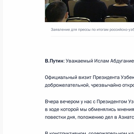
переговоров
26 апреля 2016 года, 16:20
Заявление для прессы по итогам российско-уз
Российско-узбекистанские перегов
26 апреля 2016 года, 16:15
В.Путин
: Уважаемый Ислам Абдугание
Официальный визит Президента Узбеки
Встреча с Президентом Узбекиста
доброжелательной, чрезвычайно откр
25 апреля 2016 года, 21:10
Вчера вечером у нас с Президентом У
в ходе которой мы обменялись мнени
повестки дня, положению дел в Азиатс
Поздравление Президенту Узбекист
со дня подписания союзнического 
В конструктивном, содержательном кл