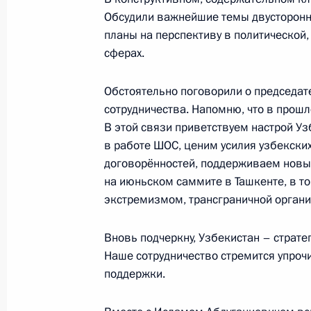
14 ноября 2015 года, 12:10
Обсудили важнейшие темы двусторонн
планы на перспективу в политической,
сферах.
Поздравление Президенту Узбекис
Обстоятельно поговорили о председат
независимости республики
сотрудничества. Напомню, что в прошл
1 сентября 2015 года, 14:30
В этой связи приветствуем настрой У
в работе ШОС, ценим усилия узбекски
договорённостей, поддерживаем новые
на июньском саммите в Ташкенте, в т
Стенограмма заседания Совета глав
экстремизмом, трансграничной органи
Шанхайской организации сотрудни
составе
Вновь подчеркну, Узбекистан – страте
10 июля 2015 года, 12:20
Наше сотрудничество стремится упроч
поддержки.
Встреча с Президентом Узбекиста