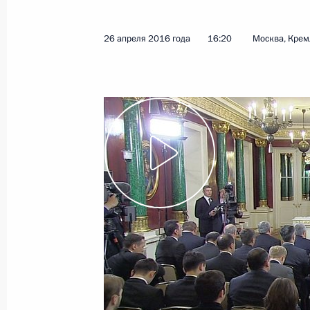
Соболезнования в связи с кончино
Ислама Каримова
26 апреля 2016 года
16:20
Москва, Крем
2 сентября 2016 года, 20:15
Поздравление Исламу Каримову и 
с 25-й годовщиной провозглашени
1 сентября 2016 года, 00:00
Встреча с Президентом Узбекиста
23 июня 2016 года, 21:10
Заявления для прессы по итогам ро