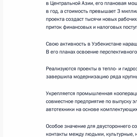
в Центральной Азии, его плановая мо
в год, а стоимость превышает 3 милл
Поздравление Президенту Узбекис
проекта создаст тысячи новых рабочих
приток финансовых и налоговых посту
1 сентября 2014 года, 12:00
Свою активность в Узбекистане наращ
В его планах освоение перспективног
Заседание Совета глав государств 
Реализуются проекты в тепло- и гидр
25 октября 2013 года, 17:00
завершила модернизацию ряда крупны
Укрепляется промышленная коопераци
Поздравление Президенту Узбекис
совместное предприятие по выпуску э
1 сентября 2013 года, 11:00
автотехники на основе комплектующих
Особое значение для двустороннего со
контакты между людьми, культурные, 
Российско-узбекистанские перегов