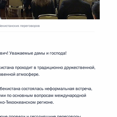
бекистанских переговоров
оры
вич! Уважаемые дамы и господа!
стана проходит в традиционно дружественной,
на Исламом Каримовым
овенной атмосфере.
збекистана состоялась неформальная встреча,
ями по основным вопросам международной
ко-Тихоокеанском регионе.
ана по случаю десятилетия
договора
юче провели и сегодняшние переговоры.