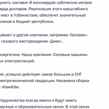
щность составит 8 миллиардов кубических метров
иарда долларов. Реализация этого масштабного
тана Исламу Каримову
 мест в Узбекистане, обеспечит значительный
плений в бюджет республики.
ивают и другие компании, например «Газпром».
о газового месторождения «Джел».
СНГ
оэнергетике. Наша компания «Силовые машины»
х электростанций.
я, успешно действует самое большое в СНГ
тана Исламу Каримову
лектротехнической продукции. Налажена сборка
 «КамАЗа».
трудничества всегда имели и будут иметь
научные и образовательные связи. В этой связи
оры