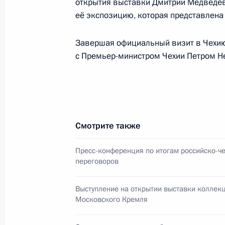
Встреча с Президентом Чехии Вац
открытия выставки Дмитрий Медведев 
её экспозицию, которая представлена
22 мая 2009 года, 11:00
Завершая официальный визит в Чехию,
с Премьер-министром Чехии Петром Н
Пресс-конференция по итогам сам
22 мая 2009 года, 10:40
Смотрите также
Пресс-конференция по итогам российско-ч
Встреча с военнослужащими Во
переговоров
26 июля 2026 года
Выступление на открытии выставки коллек
Московского Кремля