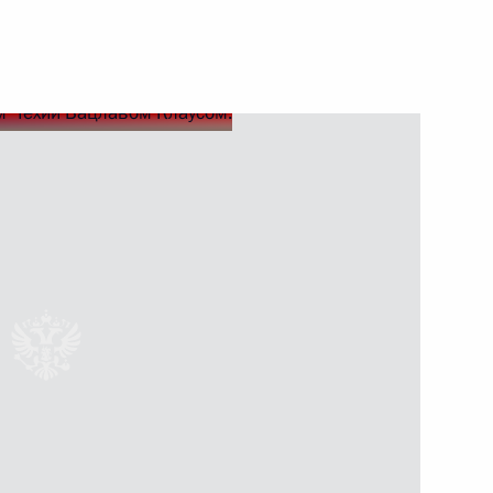
ийско-чешских переговоров
с официальным визитом
ом Чехии Вацлавом Клаусом