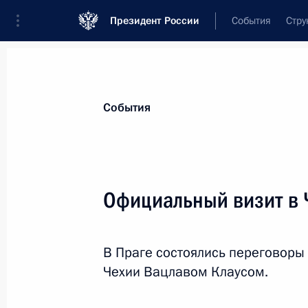
Президент России
События
Стру
Материалы по выбранной персоне
События
Клаус
,
Вацлав
Официальный визит в 
В Праге состоялись переговоры
Лента событий
Чехии Вацлавом Клаусом.