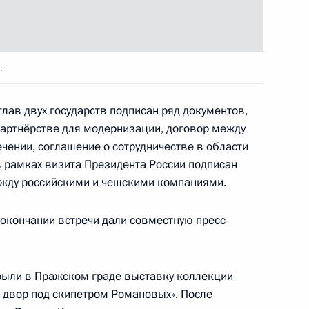
.
глав двух государств подписан ряд
документов
,
 партнёрстве для модернизации, договор между
ии Вацлавом Клаусом
чении, соглашение о сотрудничестве в области
в рамках визита Президента России подписан
ежду российскими и чешскими компаниями.
окончании встречи дали совместную пресс-
ийско-чешских переговоров
рыли в Пражском граде выставку коллекции
 двор под скипетром Романовых». После