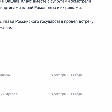
лавом Клаусом
и Вацлав Клаус вместе с супругами осмотрели
 картинами царей Романовых и их вещами.
 глава Российского государства провёл встречу
ечасом.
мита Россия–Евросоюз
ешских
8 декабря 2011 года
енно-Морского Флота
ции музеев
8 декабря 2011 года