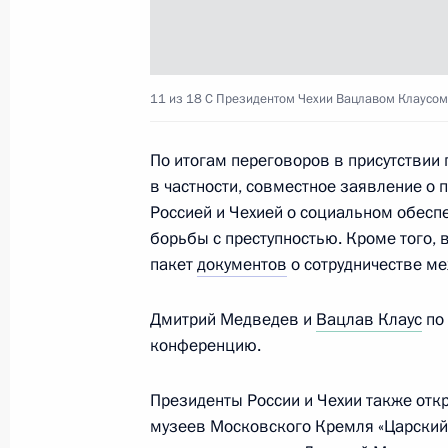
Дмитрий Медведев прибыл в Чехию
11 из 18
С Президентом Чехии Вацлавом Клаусом
7 апреля 2010 года, 23:30
По итогам переговоров в присутствии 
в частности, совместное заявление о
Начало встречи с Президентом Чех
Россией и Чехией о социальном обеспе
14 октября 2009 года, 15:30
борьбы с преступностью. Кроме того, 
пакет
документов
о сотрудничестве м
Дмитрий Медведев и
Вацлав Клаус
по 
Пресс-конференция по итогам росс
конференцию.
14 октября 2009 года, 15:00
Президенты России и Чехии также отк
музеев Московского Кремля «Царский