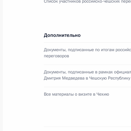
Список участников российско-чешских пере
Разделы сайта
Информацион
Президента
ресурсы
России
Президента Ро
Дополнительно
События
Президент России
Текущий ресурс
Структура
Конституция Росс
Документы, подписанные по итогам россий
Видео и фото
переговоров
Государственная
Документы
символика
Контакты
Обратиться к Пре
Документы, подписанные в рамках официал
Поиск
Президент Росси
Дмитрия Медведева в Чешскую Республику
гражданам школь
возраста
Для СМИ
Виртуальный тур 
Все материалы о визите в Чехию
Кремлю
Подписаться
Владимир Путин 
Справочник
личный сайт
Дикая природа Ро
Версия для людей
с ограниченными