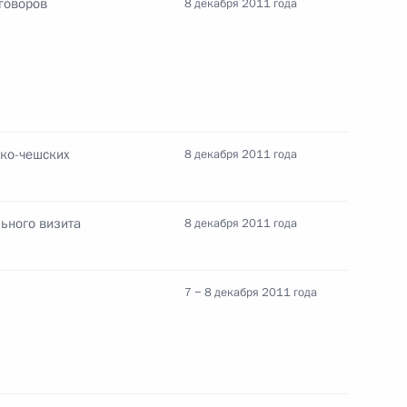
говоров
8 декабря 2011 года
ные
Официальные
Правовая и
сетевые ресурсы
техническая
ссии
Президента России
информация
MAX
О портале
ВКонтакте
Об использовании
ии
информации сайта
ско-чешских
8 декабря 2011 года
Rutube
О персональных
Telegram-канал
данных пользователей
YouTube
зиденту
Написать в редакцию
ьного визита
8 декабря 2011 года
и —
ного
по
7 − 8 декабря 2011 года
—
ссии