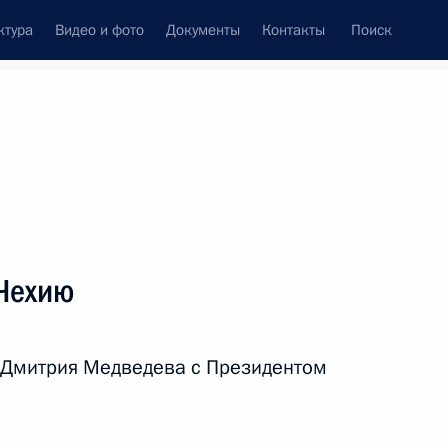
ктура
Видео и фото
Документы
Контакты
Поиск
Все персоны
Чехию
 Дмитрия Медведева с Президентом
Подписаться на ленту