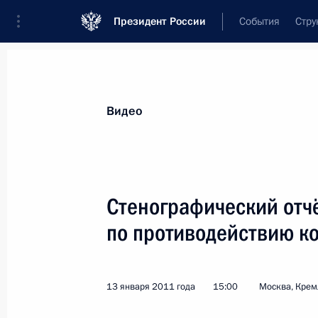
Президент России
События
Стру
Видеозаписи
Фотографии
Аудиозапи
Все материалы
Выступления
Совещан
Видео
Показа
Стенографический отчё
по противодействию к
Визит в Палестину
13 января 2011 года
15:00
Москва, Крем