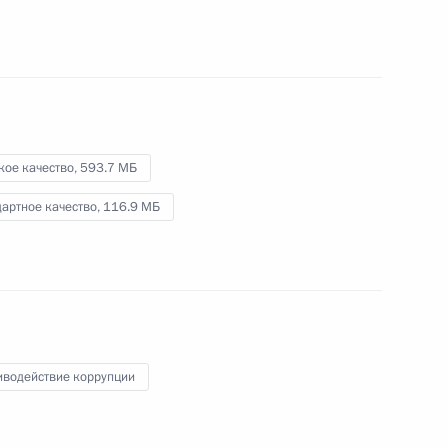
по противодействию
коррупции
13 января 2011 года
Видео, 43 мин.
кое качество,
593.7 МБ
артное качество,
116.9 МБ
иводействие коррупции
В Кремле состоялась