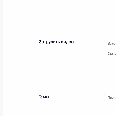
17 января 2011 года
Видео, 19 мин.
Загрузить видео
Высо
Станд
Темы
Прот
Новогоднее обращение