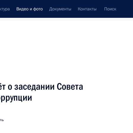
ктура
Видео и фото
Документы
Контакты
Поиск
си
ия, встречи
Встречи со СМИ
январь, 2011
ть следующие материалы
т о заседании Совета
оррупции
Совместная пресс-конференция
с Главой Палестинской
национальной администрации
ль
Махмудом Аббасом