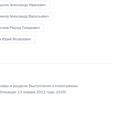
церемония вручения
рыкин Александр Иванович
государственных наград
ников Александр Васильевич
алиев Рашид Гумарович
30 декабря 2010 года
Видео, 14 мин.
а Юрий Яковлевич
ован в разделе:
Выступления и стенограммы
бликации:
13 января 2011 года, 15:00