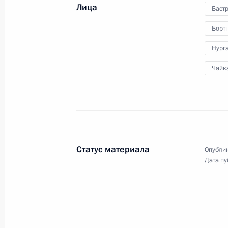
к гражданам России
Лица
Баст
Борт
Нург
31 декабря 2010 года
Видео, 8 мин.
Чайк
Статус материала
Опублик
Дата пу