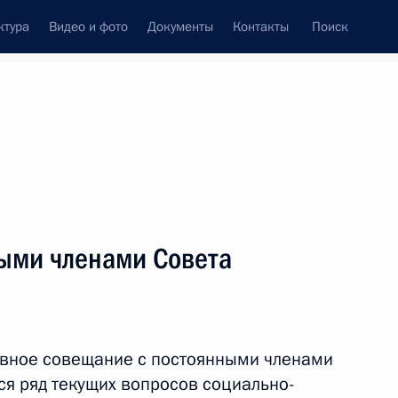
ктура
Видео и фото
Документы
Контакты
Поиск
Все персоны
ыми членами Совета
Подписаться на ленту
ивное совещание с постоянными членами
ся ряд текущих вопросов социально-