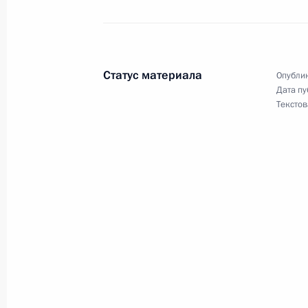
Перечень поручений по итогам зас
физической культуры и спорта
27 октября 2014 года, 18:00
Статус материала
Опублик
Дата пу
Текстов
Встреча с членами Совета законод
28 апреля 2014 года, 15:40
Церемония подписания законов о 
и Севастополя в состав России
21 марта 2014 года, 15:30
Встреча с авторами концепции нов