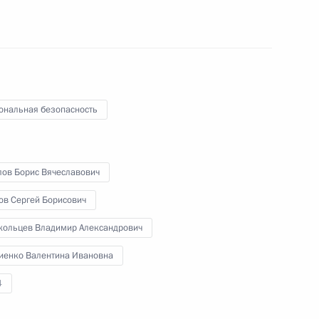
 Совета Безопасности
ональная безопасность
Совета по культуре
лов Борис Вячеславович
ов Сергей Борисович
кольцев Владимир Александрович
ентской Ассамблеи ОДКБ
иенко Валентина Ивановна
4