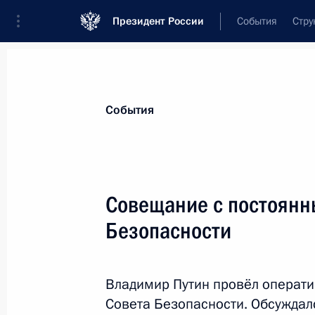
Президент России
События
Стру
Материалы по выбранной персоне
События
Нарышкин
,
Сергей
Евгеньевич
директор Службы внешней разведки
Совещание с постоянн
Безопасности
Лента событий
Владимир Путин провёл операт
Совета Безопасности. Обсуждал