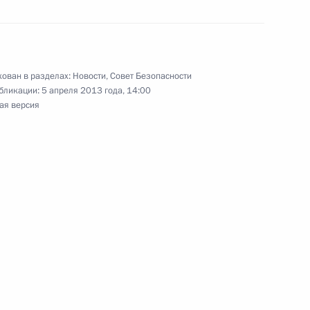
едания Совета по развитию
ован в разделах:
Новости
,
Совет Безопасности
бликации:
5 апреля 2013 года, 14:00
ая версия
ателей
принятии Крыма
ого учебника истории