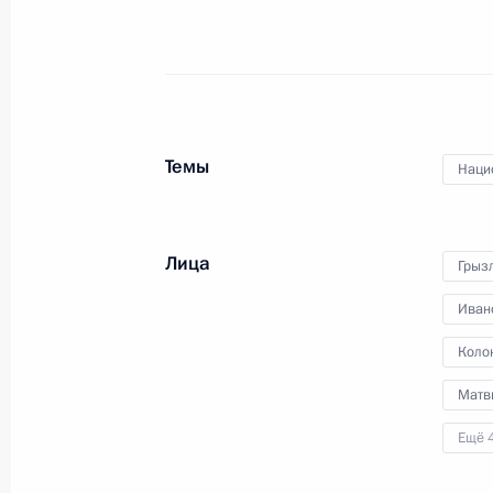
Совещание с постоянными членами
10 апреля 2015 года, 13:00
Темы
Наци
Совместное заседание Госсовета и 
и искусству
Лица
Грыз
24 декабря 2014 года, 15:45
Иван
Коло
Встреча с членами Совета Парлам
Матв
6 ноября 2014 года, 17:00
Ещё 