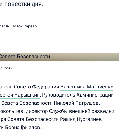
 повестки дня.
ть следующие материалы
ласть, Ново-Огарёво
 Совета Безопасности
сности.
едания Совета по развитию
датель Совета Федерации
Валентина Матвиенко
,
ергей Нарышкин
, Руководитель Администрации
ь Совета Безопасности
Николай Патрушев
,
локольцев
, директор Службы внешней разведки
ателей
аря Совета Безопасности
Рашид Нургалиев
ти
Борис Грызлов
.