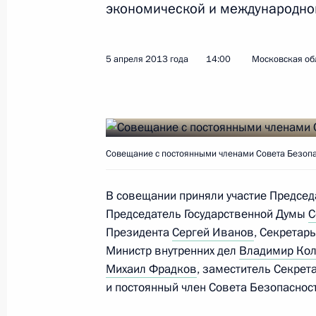
экономической и международной
Показа
5 апреля 2013 года
14:00
Московская об
Совещание с постоянными членами
12 августа 2015 года, 14:50
Совещание с постоянными членами Совета Безопа
Перечень поручений по итогам зас
физической культуры и спорта
В совещании приняли участие Предсе
25 июня 2015 года, 12:00
Председатель Государственной Думы
С
Президента
Сергей Иванов
, Секретар
Министр внутренних дел
Владимир Ко
Встреча с членами Совета законод
Михаил Фрадков
, заместитель Секрет
и постоянный член Совета Безопаснос
27 апреля 2015 года, 14:45