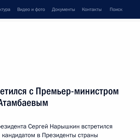
ктура
Видео и фото
Документы
Контакты
Поиск
Все персоны
етился с Премьер-министром
 Атамбаевым
Подписаться на ленту
резидента Сергей Нарышкин встретился
 кандидатом в Президенты страны