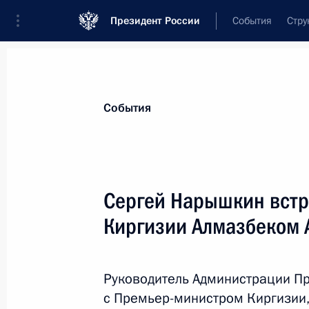
Президент России
События
Стру
Материалы по выбранной персоне
События
Нарышкин
,
Сергей
Евгеньевич
директор Службы внешней разведки
Сергей Нарышкин встр
Киргизии Алмазбеком
Лента событий
Руководитель Администрации П
с Премьер-министром Киргизии,