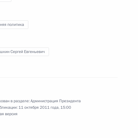
няя политика
я поручений по итогам
дента в Томской области
шкин Сергей Евгеньевич
нта, касающегося
и лиц, осуждённых
ован в разделе:
Администрация Президента
аправленности
бликации:
11 октября 2011 года, 15:00
ая версия