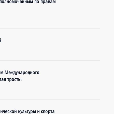
Уполномоченным по правам
й
тям Международного
лая трость»
ической культуры и спорта