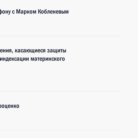
ефону с Марком Кобленевым
нения, касающиеся защиты
 индексации материнского
роценко