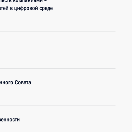
льств компаниями –
етей в цифровой среде
нного Совета
венности