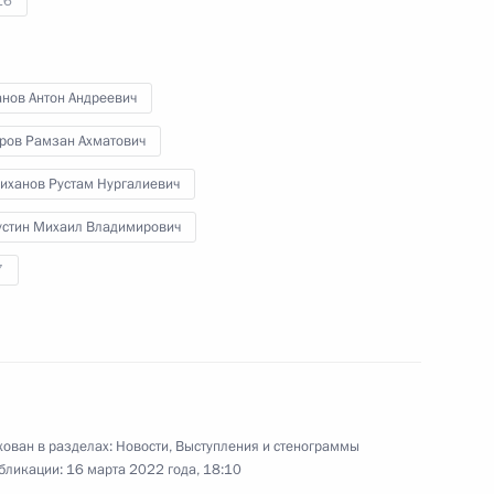
16
уд-Али Калиматовым
анов Антон Андреевич
ров Рамзан Ахматович
иханов Рустам Нургалиевич
идента для молодых деятелей
етей и юношества 2021 года
стин Михаил Владимирович
7
ента в области литературы
етей и юношества 2021 года
ован в разделах:
Новости
,
Выступления и стенограммы
бликации:
16 марта 2022 года, 18:10