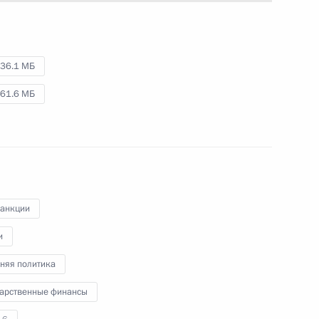
тие в форуме лучших
36.1 МБ
питываться в семье»
61.6 МБ
 направлению «Образование»
санкции
и
лате семьям, имеющим детей
няя политика
дарственные финансы