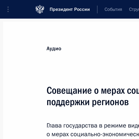
Президент России
События
Стру
Материалы по выбранной теме
Аудио
Дети,
972 результата
Совещание о мерах со
Показа
поддержки регионов
Расширен круг лиц, имеющих право
материнского (семейного) капитал
Глава государства в режиме в
о мерах социально-экономическ
30 апреля 2022 года, 16:00