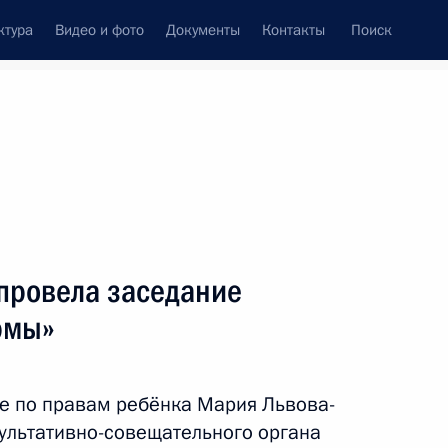
ктура
Видео и фото
Документы
Контакты
Поиск
Все темы
Подписаться на ленту
провела заседание
ть следующие материалы
рмы»
 на получение средств
а
е по правам ребёнка Мария Львова-
ультативно-совещательного органа