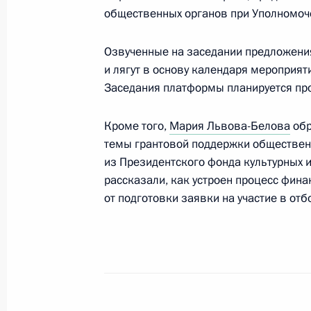
общественных органов при Уполномоч
Встреча с главой Ингушетии Махм
Озвученные на заседании предложения
30 марта 2022 года, 15:00
и лягут в основу календаря мероприят
Заседания платформы планируется про
Встреча с лауреатами премий През
Кроме того,
Мария Львова-Белова
обр
культуры и за произведения для д
темы грантовой поддержки общественн
из Президентского фонда культурных 
25 марта 2022 года, 16:05
рассказали, как устроен процесс фин
от подготовки заявки на участие в от
Указ о присуждении премий Презид
и искусства за произведения для д
25 марта 2022 года, 10:35