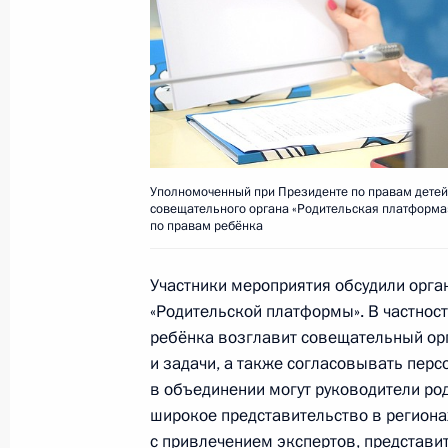
15 апреля 2022 года, 18:00
Мария Львова-Белова приняла учас
региональных практик «Жить и вос
14 апреля 2022 года, 18:00
Уполномоченный при Президенте по правам детей
совещательного органа «Родительская платформа
по правам ребёнка
Заседание комиссии Госсовета по
4 апреля 2022 года, 15:30
Участники мероприятия обсудили орг
«Родительской платформы». В частнос
ребёнка возглавит совещательный орга
и задачи, а также согласовывать перс
Указ о ежемесячной денежной вып
в объединении могут руководители ро
31 марта 2022 года, 19:20
широкое представительство в регионах
с привлечением экспертов, представи