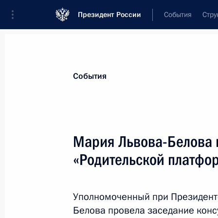
Президент России
События
Стру
Материалы по выбранной теме
События
Дети,
972 результата
Мария Львова-Белова 
Показа
«Родительской платфо
Расширен круг лиц, имеющих право
материнского (семейного) капитал
Уполномоченный при Президент
Белова провела заседание конс
30 апреля 2022 года, 16:00