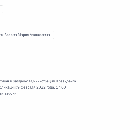
номической поддержки
ва-Белова Мария Алексеевна
едания Совета при
ственной политики в сфере
ован в разделе:
Администрация Президента
бликации:
9 февраля 2022 года, 17:00
ая версия
ротокол о намерениях
енка Луганской и Донецкой