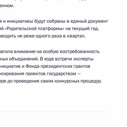
енном.
уд-Али Калиматовым
 и инициативы будут собраны в единый документ
ий «Родительской платформы» на текущий год.
водить не реже одного раза в квартал.
идента для молодых деятелей
атила внимание на особую востребованность
етей и юношества 2021 года
ых объединений. В ходе встречи эксперты
инициатив и Фонда президентских грантов
ансирования проектов государством –
боре до проведения самих конкурсных процедур.
ента в области литературы
етей и юношества 2021 года