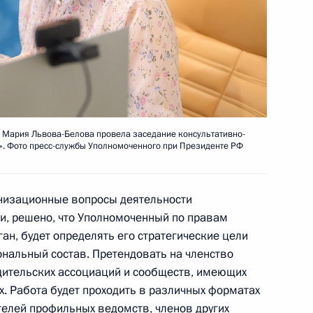
тие в форуме лучших
питываться в семье»
 Мария Львова-Белова провела заседание консультативно-
». Фото пресс-службы Уполномоченного при Президенте РФ
 направлению «Образование»
анизационные вопросы деятельности
ти, решено, что Уполномоченный по правам
н, будет определять его стратегические цели
ональный состав. Претендовать на членство
лате семьям, имеющим детей
дительских ассоциаций и сообществ, имеющих
. Работа будет проходить в различных форматах
телей профильных ведомств, членов других