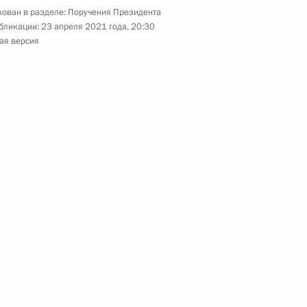
ован в разделе:
Поручения Президента
бликации:
23 апреля 2021 года, 20:30
ая версия
ам
едания попечительского
ных мерах господдержки
менение