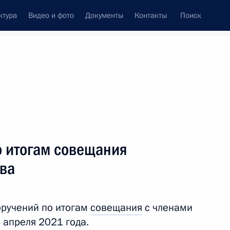
ктура
Видео и фото
Документы
Контакты
Поиск
Все темы
Подписаться на ленту
о итогам совещания
ть следующие материалы
тва
оручений по итогам
совещания
с членами
 апреля 2021 года.