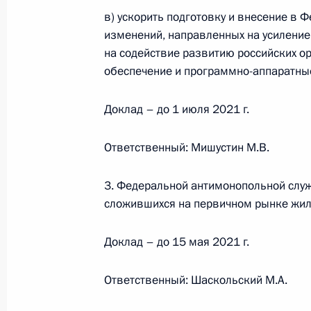
в) ускорить подготовку и внесение в 
В Трудовой кодекс внесены измене
изменений, направленных на усиление
на выбор времени для отпуска раб
на содействие развитию российских 
семьями
обеспечение и программно-аппаратны
9 марта 2021 года, 18:55
Доклад – до 1 июля 2021 г.
Перечень поручений по итогам зас
Ответственный: Мишустин М.В.
Президенте по реализации государ
защиты семьи и детей
3. Федеральной антимонопольной служ
сложившихся на первичном рынке жиль
5 марта 2021 года, 17:00
Доклад – до 15 мая 2021 г.
Подписан закон, наделяющий детей
Ответственный: Шаскольский М.А.
без попечения родителей, а также 
правом на бюджетные места в вуза