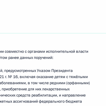
ателей
ещания с членами
ии совместно с органами исполнительной власти
ётом ранее данных поручений:
ий, предусмотренных Указом Президента
21 г. № 16, включая оказание детям с тяжёлыми
арантиях прав ребёнка
болеваниями, в том числе редкими (орфанными)
 приобретение для них лекарственных
нических средств реабилитации, и направление
жетных ассигнований федерального бюджета