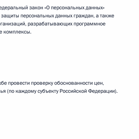
Федеральный закон «О персональных данных»
ния, продлевающие льготы
 защиты персональных данных граждан, а также
отникам с многодетными
организаций, разрабатывающих программное
е комплексы.
едания Совета при
ственной политики в сфере
бе провести проверку обоснованности цен,
я (по каждому субъекту Российской Федерации).
-сирот и детей, оставшихся
ветеранов боевых действий
х в рамках квоты