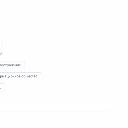
декс Российской Федерации
ё
воохранение
 Сергеем Кравцовым
рмационное общество
1
» для поддержки детей
хроническими
ими (орфанными)