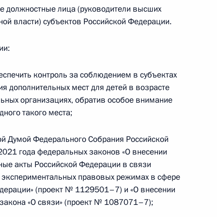
ие должностные лица (руководители высших
тей
ной власти) субъектов Российской Федерации.
ии:
изменения, касающиеся
беспечить контроль за соблюдением в субъектах
олнительного образования
я дополнительных мест для детей в возрасте
льных организациях, обратив особое внимание
ного такого места;
ной Думой Федерального Собрания Российской
2021 года федеральных законов «О внесении
ерах государственной
ные акты Российской Федерации в связи
б экспериментальных правовых режимах в сфере
дерации» (проект № 1129501–7) и «О внесении
закона «О связи» (проект № 1087071–7);