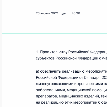
Встреча с членами Совета законод
23 апреля 2021 года
20:30
27 апреля 2021 года, 14:15
Перечень поручений по итогам сов
Правительства
1. Правительству Российской Федерац
субъектов Российской Федерации с уч
23 апреля 2021 года, 20:30
а) обеспечить реализацию мероприят
Российской Федерации от 5 января 20
В статью 13 закона об основных г
жизнеугрожающими и хроническими за
внесено изменение
заболеваниями, медицинской помощи,
5 апреля 2021 года, 16:35
препаратов, медицинских изделий, тех
на реализацию этих мероприятий бюд