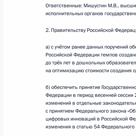
Ответственные: Мишустин М.В., высш
культуры и за произведения для де
исполнительных органов государствен
25 марта 2021 года, 16:30
2. Правительству Российской Федерац
В закон об образовании внесены 
а) с учётом ранее данных поручений о
образовательных организаций доп
Российской Федерации темпов создани
детей
до трёх лет в дошкольных образовате
на оптимизацию стоимости создания од
24 марта 2021 года, 15:30
б) обеспечить принятие Государствен
Федерации в период весенней сессии 
Подписан указ о дополнительных м
изменений в отдельные законодатель
поддержки семей, имеющих детей
с принятием Федерального закона «О
цифровых инноваций в Российской Фе
10 марта 2021 года, 19:00
изменения в статью 54 Федерального 