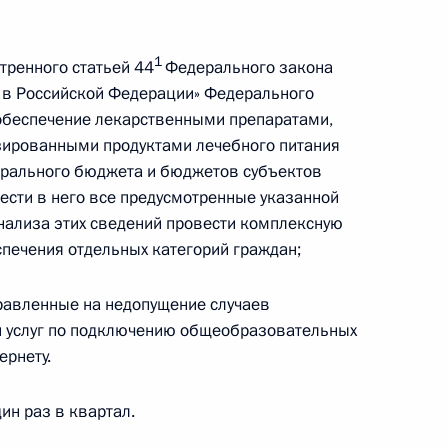
кона о защите детей
 их здоровью и развитию
1
тренного статьей 44
Федерального закона
 в Российской Федерации» Федерального
 обеспечение лекарственными препаратами,
ированными продуктами лечебного питания
ерального бюджета и бюджетов субъектов
алидов
ести в него все предусмотренные указанной
анализа этих сведений провести комплексную
спечения отдельных категорий граждан;
равленные на недопущение случаев
театра юного актёра
 услуг по подключению общеобразовательных
ернету.
дин раз в квартал.
зидента молодым деятелям