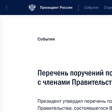
Президент России
События
Стру
Материалы по выбранной теме
События
Дети,
972 результата
Перечень поручений п
Показа
с членами Правительс
Поездка в Санкт-Петербург
Президент утвердил перечень п
27 − 28 апреля 2021 года
Правительства, состоявшегося 8