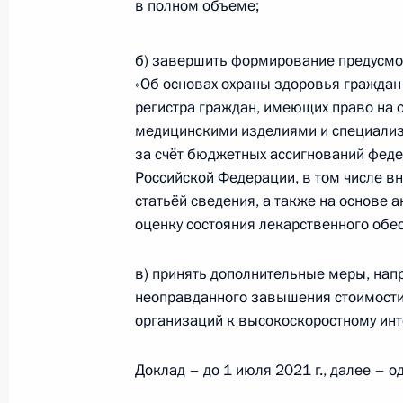
в полном объеме;
Внесены изменения в статью 17 за
от информации, причиняющей вред
б) завершить формирование предусмо
«Об основах охраны здоровья граждан
5 апреля 2021 года, 15:35
регистра граждан, имеющих право на
медицинскими изделиями и специализ
за счёт бюджетных ассигнований фед
Заседание Комиссии по делам инв
Российской Федерации, в том числе вн
статьёй сведения, а также на основе 
31 марта 2021 года, 17:00
оценку состояния лекарственного обе
в) принять дополнительные меры, нап
Посещение Детского музыкального 
неоправданного завышения стоимости
25 марта 2021 года, 18:30
организаций к высокоскоростному инт
Доклад – до 1 июля 2021 г., далее – о
Встреча с лауреатами премий Пре