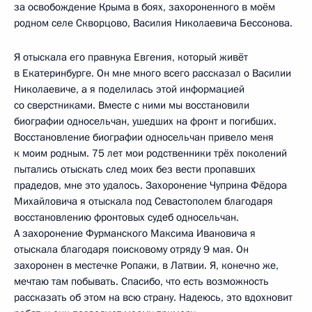
за освобождение Крыма в боях, захороненного в моём
родном селе Скворцово, Василия Николаевича Бессонова.
Я отыскала его правнука Евгения, который живёт
в Екатеринбурге. Он мне много всего рассказал о Василии
Николаевиче, а я поделилась этой информацией
со сверстниками. Вместе с ними мы восстановили
биографии односельчан, ушедших на фронт и погибших.
Восстановление биографии односельчан привело меня
к моим родным. 75 лет мои родственники трёх поколений
пытались отыскать след моих без вести пропавших
прадедов, мне это удалось. Захоронение Чуприна Фёдора
Михайловича я отыскала под Севастополем благодаря
восстановлению фронтовых судеб односельчан.
А захоронение Фурманского Максима Ивановича я
отыскала благодаря поисковому отряду 9 мая. Он
захоронен в местечке Ропажи, в Латвии. Я, конечно же,
мечтаю там побывать. Спасибо, что есть возможность
рассказать об этом на всю страну. Надеюсь, это вдохновит