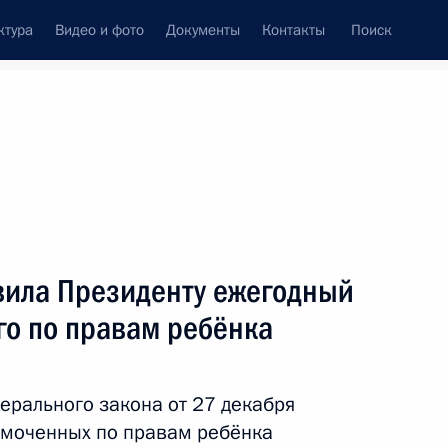
ктура
Видео и фото
Документы
Контакты
Поиск
Все темы
Подписаться на ленту
вила Президенту ежегодный
ть следующие материалы
го по правам ребёнка
емьям, имеющим детей
дерального закона от 27 декабря
омоченных по правам ребёнка