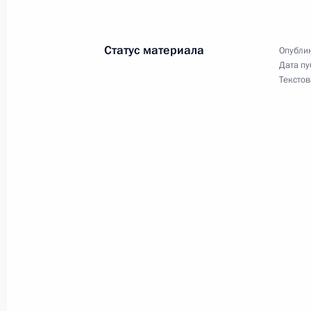
Всероссийского детского центра «
12 июля 2020 года, 10:30
Статус материала
Опублик
Дата пу
Текстов
Указ о единовременной выплате с
23 июня 2020 года, 19:20
Внесены изменения в статью 14 з
социальном страховании на случа
нетрудоспособности и в связи с ма
8 июня 2020 года, 16:55