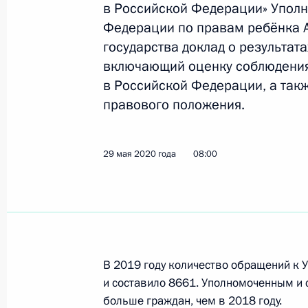
в Российской Федерации» Упол
Федерации по правам ребёнка А
Встреча с Министром культуры Ол
государства доклад о результата
7 декабря 2020 года, 13:20
включающий оценку соблюдения 
в Российской Федерации, а так
правового положения.
Подписан закон, увеличивающий д
на доходы физлиц свыше пяти милл
29 мая 2020 года
08:00
период
23 ноября 2020 года, 12:25
Перечень поручений по вопросу об
В 2019 году количество обращений к 
и семей, имеющих детей-инвалидо
и составило 8661. Уполномоченным и 
18 ноября 2020 года, 19:15
больше граждан, чем в 2018 году.