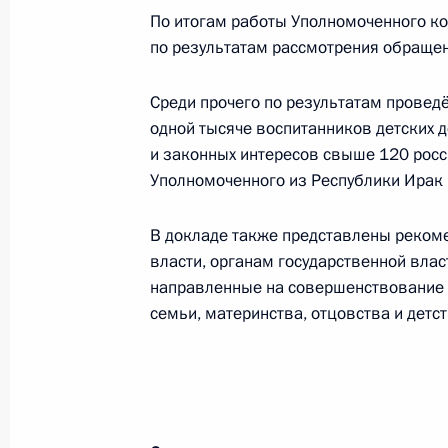
исчисления ежемесячных выплат се
По итогам работы Уполномоченного к
по результатам рассмотрения обращени
(усыновлением) первого и второго
27 октября 2020 года, 12:10
Среди прочего по результатам провед
одной тысяче воспитанников детских 
и законных интересов свыше 120 росс
Анатолий Серышев встретился с уч
Уполномоченного из Республики Ирак 
слёта казачьей молодёжи
В докладе также представлены реком
23 октября 2020 года, 15:00
власти, органам государственной вла
направленные на совершенствование 
семьи, материнства, отцовства и детс
Указ о создании Фонда защиты дет
6 октября 2020 года, 16:00