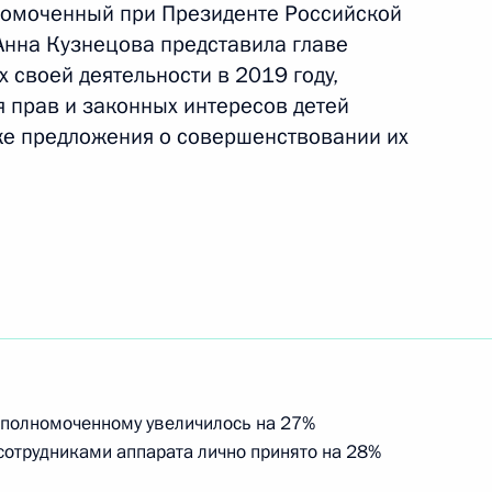
номоченный при Президенте Российской
нна Кузнецова представила главе
ьгой Любимовой
х своей деятельности в 2019 году,
прав и законных интересов детей
же предложения о совершенствовании их
о 15 процентов налог
ионов рублей за налоговый
еспечения жильём инвалидов
Уполномоченному увеличилось на 27%
в
сотрудниками аппарата лично принято на 28%