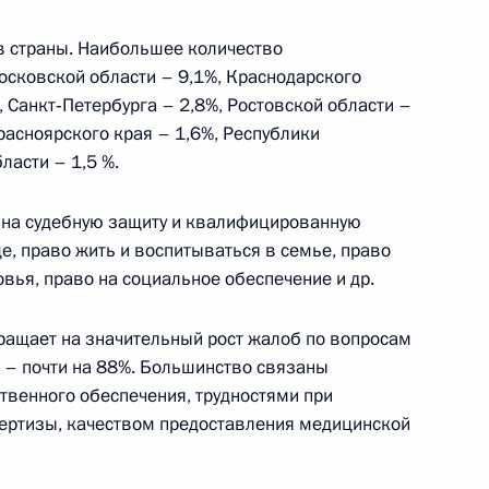
в страны. Наибольшее количество
фонда «Талант и успех»
сковской области – 9,1%, Краснодарского
, Санкт‑Петербурга – 2,8%, Ростовской области –
расноярского края – 1,6%, Республики
ласти – 1,5 %.
«Большая перемена»
 на судебную защиту и квалифицированную
, право жить и воспитываться в семье, право
овья, право на социальное обеспечение и др.
ащает на значительный рост жалоб по вопросам
ва
 – почти на 88%. Большинство связаны
венного обеспечения, трудностями при
ертизы, качеством предоставления медицинской
нения, касающиеся