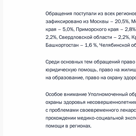
Обращения поступали из всех регионо
Заседание попечительского совета 
зафиксировано из Москвы – 20,5%, Мо
края – 5,0%, Приморского края – 2,8%
13 ноября 2020 года, 18:35
2,2%, Свердловской области – 2,2%, К
Башкортостан – 1,6 %, Челябинской об
Встреча с финалистами конкурса 
Среди основных тем обращений право
2 ноября 2020 года, 14:45
юридическую помощь, право на жилище
на образование, право на охрану здор
Особое внимание Уполномоченный обр
Совещание с членами Правительст
охраны здоровья несовершеннолетних
28 октября 2020 года, 14:30
с проблемами своевременного лекарст
прохождении медико‑социальной эксп
помощи в регионах.
В законодательство внесены изме