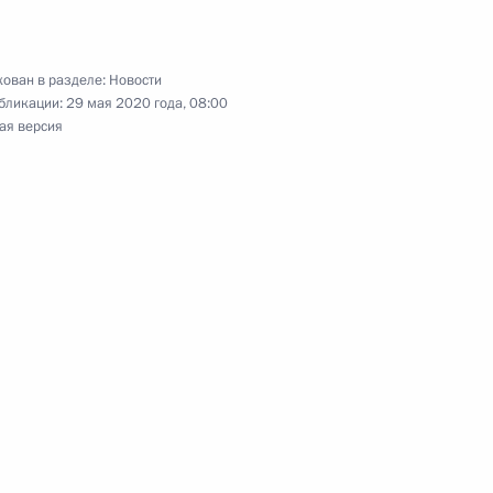
Орлёнок»
ован в разделе:
Новости
бликации:
29 мая 2020 года, 08:00
ая версия
емьям, имеющим детей
акона об обязательном
й временной
теринством