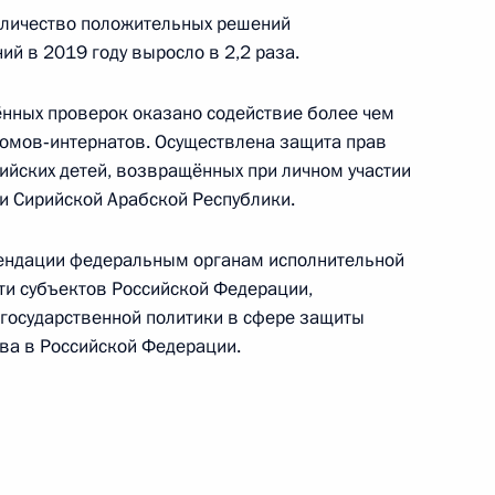
мьям в связи с рождением
оличество положительных решений
й в 2019 году выросло в 2,2 раза.
 ребёнка
ённых проверок оказано содействие более чем
домов‑интернатов. Осуществлена защита прав
ийских детей, возвращённых при личном участии
астниками Всероссийского
и Сирийской Арабской Республики.
ендации федеральным органам исполнительной
сти субъектов Российской Федерации,
государственной политики в сфере защиты
тва в Российской Федерации.
ей