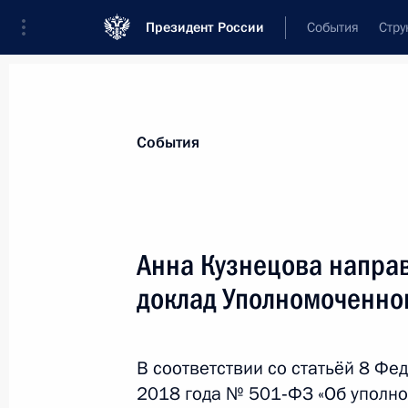
Президент России
События
Стру
Материалы по выбранной теме
События
Дети,
972 результата
Анна Кузнецова напра
Показа
доклад Уполномоченно
Указ о единовременной выплате с
В соответствии со статьёй 8 Фе
17 декабря 2020 года, 17:10
2018 года № 501‑ФЗ «Об уполн